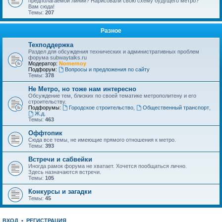
предполагаемой линии? Нарисовали свою схему будущего метро?
Вам сюда!
Темы:
207
Разное
Техподдержка
Раздел для обсуждения технических и административных проблем
форума subwaytalks.ru
Модератор:
Nomernoy
Подфорум:
Вопросы и предложения по сайту
Темы:
378
Не Метро, но тоже нам интересно
Обсуждение тем, близких по своей тематике метрополитену и его
строительству.
Подфорумы:
Городское строительство
,
Общественный транспорт
,
Ж.д.
Темы:
463
Оффтопик
Сюда все темы, не имеющие прямого отношения к метро.
Темы:
393
Встречи и сабвейки
Иногда рамок форума не хватает. Хочется пообщаться лично.
Здесь назначаются встречи.
Темы:
105
Конкурсы и загадки
Темы:
45
ВХОД
•
РЕГИСТРАЦИЯ