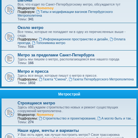
Вагоны
Все, что ездит по Санкт-Петербургскому метро, обсуждается тут
Модератор:
Nomernoy
Подфорум:
Типы и модификации вагонов Петербургского
Метрополитена
Темы:
341
Около метро
Все темы, которые не попадают ни в одну из перечисленных выше -
сюда.
Подфорумы:
Информационное пространство и дизайн
,
Оплата
проезда
,
Топонимика метро
Темы:
915
Метро за пределами Санкт-Петербурга
Здесь мы пишем о метро, располагающемся вне нашего города
Темы:
166
Метро и пресса
Здесь все вещи, которые пишут о метро в прессе.
Подфорумы:
Газета "Смена"
,
Газета Петербургского Метрополитена
Темы:
1832
Метрострой
Строящееся метро
Здесь обсуждаем строительство новых и ремонт существущих
сооружений метрополитена .
Модератор:
Nomernoy
Подфорумы:
Строительство и проектирование
,
А могло быть и так...
Темы:
274
Наши идеи, мечты и варианты
У Вас есть идея, как лучше построить метро? Своя трассировка