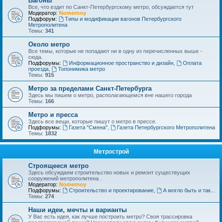
Вагоны
Все, что ездит по Санкт-Петербургскому метро, обсуждается тут
Модератор:
Nomernoy
Подфорум:
Типы и модификации вагонов Петербургского
Метрополитена
Темы:
341
Около метро
Все темы, которые не попадают ни в одну из перечисленных выше -
сюда.
Подфорумы:
Информационное пространство и дизайн
,
Оплата
проезда
,
Топонимика метро
Темы:
915
Метро за пределами Санкт-Петербурга
Здесь мы пишем о метро, располагающемся вне нашего города
Темы:
166
Метро и пресса
Здесь все вещи, которые пишут о метро в прессе.
Подфорумы:
Газета "Смена"
,
Газета Петербургского Метрополитена
Темы:
1832
Метрострой
Строящееся метро
Здесь обсуждаем строительство новых и ремонт существущих
сооружений метрополитена .
Модератор:
Nomernoy
Подфорумы:
Строительство и проектирование
,
А могло быть и так...
Темы:
274
Наши идеи, мечты и варианты
У Вас есть идея, как лучше построить метро? Своя трассировка