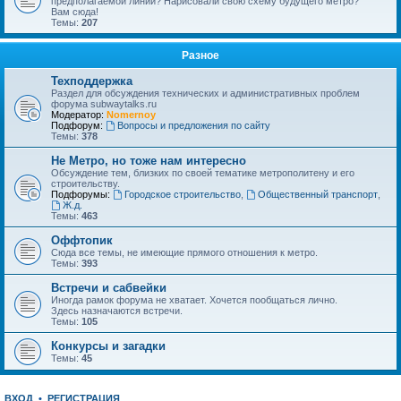
предполагаемой линии? Нарисовали свою схему будущего метро?
Вам сюда!
Темы:
207
Разное
Техподдержка
Раздел для обсуждения технических и административных проблем
форума subwaytalks.ru
Модератор:
Nomernoy
Подфорум:
Вопросы и предложения по сайту
Темы:
378
Не Метро, но тоже нам интересно
Обсуждение тем, близких по своей тематике метрополитену и его
строительству.
Подфорумы:
Городское строительство
,
Общественный транспорт
,
Ж.д.
Темы:
463
Оффтопик
Сюда все темы, не имеющие прямого отношения к метро.
Темы:
393
Встречи и сабвейки
Иногда рамок форума не хватает. Хочется пообщаться лично.
Здесь назначаются встречи.
Темы:
105
Конкурсы и загадки
Темы:
45
ВХОД
•
РЕГИСТРАЦИЯ