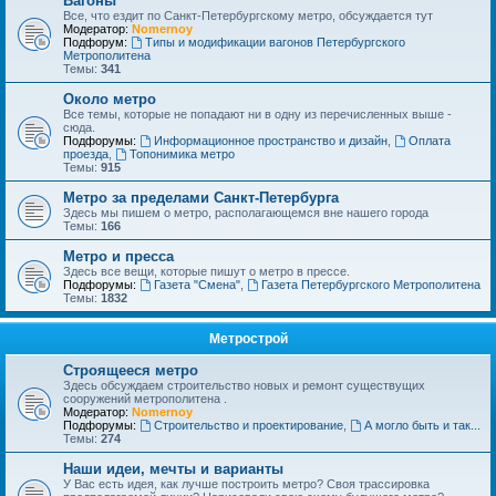
Вагоны
Все, что ездит по Санкт-Петербургскому метро, обсуждается тут
Модератор:
Nomernoy
Подфорум:
Типы и модификации вагонов Петербургского
Метрополитена
Темы:
341
Около метро
Все темы, которые не попадают ни в одну из перечисленных выше -
сюда.
Подфорумы:
Информационное пространство и дизайн
,
Оплата
проезда
,
Топонимика метро
Темы:
915
Метро за пределами Санкт-Петербурга
Здесь мы пишем о метро, располагающемся вне нашего города
Темы:
166
Метро и пресса
Здесь все вещи, которые пишут о метро в прессе.
Подфорумы:
Газета "Смена"
,
Газета Петербургского Метрополитена
Темы:
1832
Метрострой
Строящееся метро
Здесь обсуждаем строительство новых и ремонт существущих
сооружений метрополитена .
Модератор:
Nomernoy
Подфорумы:
Строительство и проектирование
,
А могло быть и так...
Темы:
274
Наши идеи, мечты и варианты
У Вас есть идея, как лучше построить метро? Своя трассировка