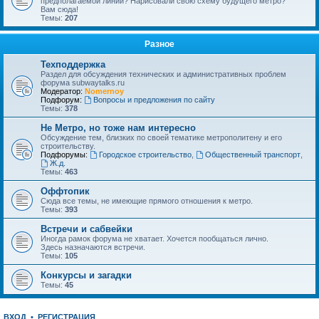
предполагаемой линии? Нарисовали свою схему будущего метро?
Вам сюда!
Темы:
207
Разное
Техподдержка
Раздел для обсуждения технических и административных проблем
форума subwaytalks.ru
Модератор:
Nomernoy
Подфорум:
Вопросы и предложения по сайту
Темы:
378
Не Метро, но тоже нам интересно
Обсуждение тем, близких по своей тематике метрополитену и его
строительству.
Подфорумы:
Городское строительство
,
Общественный транспорт
,
Ж.д.
Темы:
463
Оффтопик
Сюда все темы, не имеющие прямого отношения к метро.
Темы:
393
Встречи и сабвейки
Иногда рамок форума не хватает. Хочется пообщаться лично.
Здесь назначаются встречи.
Темы:
105
Конкурсы и загадки
Темы:
45
ВХОД
•
РЕГИСТРАЦИЯ