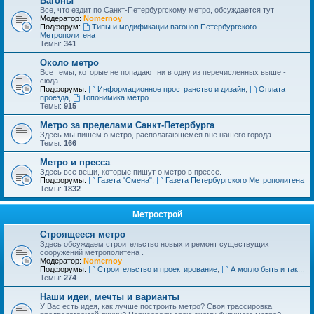
Вагоны
Все, что ездит по Санкт-Петербургскому метро, обсуждается тут
Модератор:
Nomernoy
Подфорум:
Типы и модификации вагонов Петербургского
Метрополитена
Темы:
341
Около метро
Все темы, которые не попадают ни в одну из перечисленных выше -
сюда.
Подфорумы:
Информационное пространство и дизайн
,
Оплата
проезда
,
Топонимика метро
Темы:
915
Метро за пределами Санкт-Петербурга
Здесь мы пишем о метро, располагающемся вне нашего города
Темы:
166
Метро и пресса
Здесь все вещи, которые пишут о метро в прессе.
Подфорумы:
Газета "Смена"
,
Газета Петербургского Метрополитена
Темы:
1832
Метрострой
Строящееся метро
Здесь обсуждаем строительство новых и ремонт существущих
сооружений метрополитена .
Модератор:
Nomernoy
Подфорумы:
Строительство и проектирование
,
А могло быть и так...
Темы:
274
Наши идеи, мечты и варианты
У Вас есть идея, как лучше построить метро? Своя трассировка