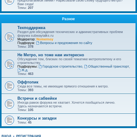
предполагаемой линии? Нарисовали свою схему будущего метро?
Вам сюда!
Темы:
207
Разное
Техподдержка
Раздел для обсуждения технических и административных проблем
форума subwaytalks.ru
Модератор:
Nomernoy
Подфорум:
Вопросы и предложения по сайту
Темы:
378
Не Метро, но тоже нам интересно
Обсуждение тем, близких по своей тематике метрополитену и его
строительству.
Подфорумы:
Городское строительство
,
Общественный транспорт
,
Ж.д.
Темы:
463
Оффтопик
Сюда все темы, не имеющие прямого отношения к метро.
Темы:
393
Встречи и сабвейки
Иногда рамок форума не хватает. Хочется пообщаться лично.
Здесь назначаются встречи.
Темы:
105
Конкурсы и загадки
Темы:
45
ВХОД
•
РЕГИСТРАЦИЯ