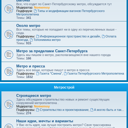
Вагоны
Все, что ездит по Санкт-Петербургскому метро, обсуждается тут
Модератор:
Nomernoy
Подфорум:
Типы и модификации вагонов Петербургского
Метрополитена
Темы:
341
Около метро
Все темы, которые не попадают ни в одну из перечисленных выше -
сюда.
Подфорумы:
Информационное пространство и дизайн
,
Оплата
проезда
,
Топонимика метро
Темы:
915
Метро за пределами Санкт-Петербурга
Здесь мы пишем о метро, располагающемся вне нашего города
Темы:
166
Метро и пресса
Здесь все вещи, которые пишут о метро в прессе.
Подфорумы:
Газета "Смена"
,
Газета Петербургского Метрополитена
Темы:
1832
Метрострой
Строящееся метро
Здесь обсуждаем строительство новых и ремонт существущих
сооружений метрополитена .
Модератор:
Nomernoy
Подфорумы:
Строительство и проектирование
,
А могло быть и так...
Темы:
274
Наши идеи, мечты и варианты
У Вас есть идея, как лучше построить метро? Своя трассировка