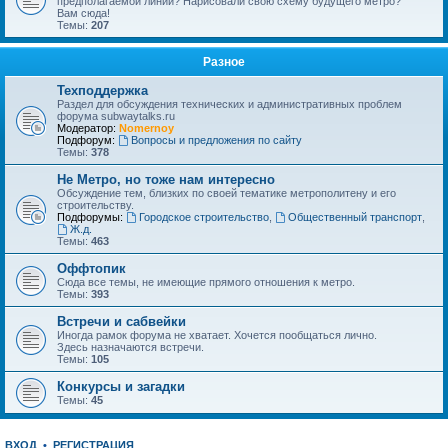
предполагаемой линии? Нарисовали свою схему будущего метро?
Вам сюда!
Темы:
207
Разное
Техподдержка
Раздел для обсуждения технических и административных проблем
форума subwaytalks.ru
Модератор:
Nomernoy
Подфорум:
Вопросы и предложения по сайту
Темы:
378
Не Метро, но тоже нам интересно
Обсуждение тем, близких по своей тематике метрополитену и его
строительству.
Подфорумы:
Городское строительство
,
Общественный транспорт
,
Ж.д.
Темы:
463
Оффтопик
Сюда все темы, не имеющие прямого отношения к метро.
Темы:
393
Встречи и сабвейки
Иногда рамок форума не хватает. Хочется пообщаться лично.
Здесь назначаются встречи.
Темы:
105
Конкурсы и загадки
Темы:
45
ВХОД
•
РЕГИСТРАЦИЯ