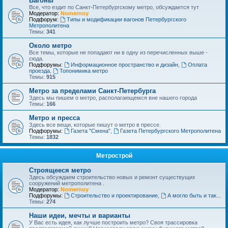
Вагоны
Все, что ездит по Санкт-Петербургскому метро, обсуждается тут
Модератор:
Nomernoy
Подфорум:
Типы и модификации вагонов Петербургского
Метрополитена
Темы:
341
Около метро
Все темы, которые не попадают ни в одну из перечисленных выше -
сюда.
Подфорумы:
Информационное пространство и дизайн
,
Оплата
проезда
,
Топонимика метро
Темы:
915
Метро за пределами Санкт-Петербурга
Здесь мы пишем о метро, располагающемся вне нашего города
Темы:
166
Метро и пресса
Здесь все вещи, которые пишут о метро в прессе.
Подфорумы:
Газета "Смена"
,
Газета Петербургского Метрополитена
Темы:
1832
Метрострой
Строящееся метро
Здесь обсуждаем строительство новых и ремонт существущих
сооружений метрополитена .
Модератор:
Nomernoy
Подфорумы:
Строительство и проектирование
,
А могло быть и так...
Темы:
274
Наши идеи, мечты и варианты
У Вас есть идея, как лучше построить метро? Своя трассировка