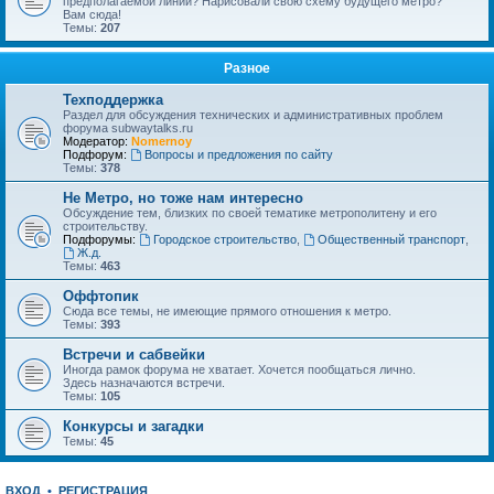
предполагаемой линии? Нарисовали свою схему будущего метро?
Вам сюда!
Темы:
207
Разное
Техподдержка
Раздел для обсуждения технических и административных проблем
форума subwaytalks.ru
Модератор:
Nomernoy
Подфорум:
Вопросы и предложения по сайту
Темы:
378
Не Метро, но тоже нам интересно
Обсуждение тем, близких по своей тематике метрополитену и его
строительству.
Подфорумы:
Городское строительство
,
Общественный транспорт
,
Ж.д.
Темы:
463
Оффтопик
Сюда все темы, не имеющие прямого отношения к метро.
Темы:
393
Встречи и сабвейки
Иногда рамок форума не хватает. Хочется пообщаться лично.
Здесь назначаются встречи.
Темы:
105
Конкурсы и загадки
Темы:
45
ВХОД
•
РЕГИСТРАЦИЯ