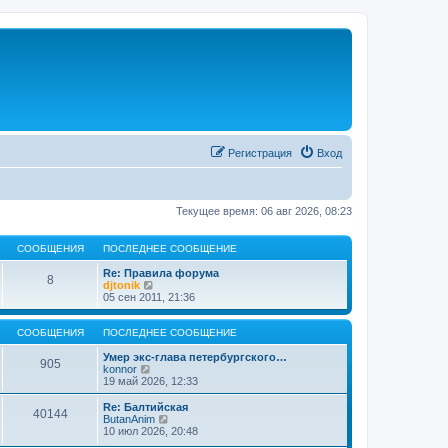
Регистрация
Вход
Текущее время: 06 авг 2026, 08:23
СООБЩЕНИЯ
ПОСЛЕДНЕЕ СООБЩЕНИЕ
Re: Правила форума
8
П
djtonik
е
05 сен 2011, 21:36
р
е
й
СООБЩЕНИЯ
ПОСЛЕДНЕЕ СООБЩЕНИЕ
т
и
Умер экс-глава петербургского…
905
П
к
konnor
е
п
19 май 2026, 12:33
р
о
е
с
Re: Балтийская
40144
й
л
П
ButanAnim
т
е
е
10 июл 2026, 20:48
и
д
р