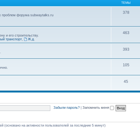
ТЕМЫ
378
х проблем форума subwaytalks.ru
463
ну и его строительству.
ый транспорт
,
Ж.д.
393
.
105
ично.
45
Забыли пароль?
|
Запомнить меня
тей (основано на активности пользователей за последние 5 минут)