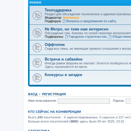
РАЗНОЕ
Техподдержка
Раздел для обсуждения технических и административны
Модератор:
Nomernoy
Подфорум:
Вопросы и предложения по сайту
Не Метро, но тоже нам интересно
Обсуждение тем, близких по своей тематике метрополите
Подфорумы:
Городское строительство
,
Общественн
Оффтопик
Сюда все темы, не имеющие прямого отношения к метро
Встречи и сабвейки
Иногда рамок форума не хватает. Хочется пообщаться л
Здесь назначаются встречи.
Конкурсы и загадки
ВХОД
•
РЕГИСТРАЦИЯ
Имя пользователя:
Пароль:
КТО СЕЙЧАС НА КОНФЕРЕНЦИИ
Всего
243
посетителя :: 6 зарегистрированных, 0 скрытых и 237 гос
Больше всего посетителей (
6800
) здесь было 09 окт 2025, 19:10
СТАТИСТИКА