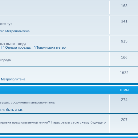
163
341
ется тут
ого Метрополитена
915
ных выше - сюда.
,
Оплата проезда
,
Топонимика метро
166
 города
1832
о Метрополитена
ТЕМЫ
274
вущих сооружений метрополитена .
гло быть и так...
207
ссировка предполагаемой линии? Нарисовали свою схему будущего