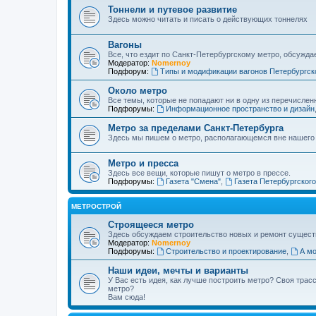
Тоннели и путевое развитие
Здесь можно читать и писать о действующих тоннелях
Вагоны
Все, что ездит по Санкт-Петербургскому метро, обсужда
Модератор:
Nomernoy
Подфорум:
Типы и модификации вагонов Петербургск
Около метро
Все темы, которые не попадают ни в одну из перечислен
Подфорумы:
Информационное пространство и дизайн
Метро за пределами Санкт-Петербурга
Здесь мы пишем о метро, располагающемся вне нашего
Метро и пресса
Здесь все вещи, которые пишут о метро в прессе.
Подфорумы:
Газета "Смена"
,
Газета Петербургског
МЕТРОСТРОЙ
Строящееся метро
Здесь обсуждаем строительство новых и ремонт сущест
Модератор:
Nomernoy
Подфорумы:
Строительство и проектирование
,
А мо
Наши идеи, мечты и варианты
У Вас есть идея, как лучше построить метро? Своя тра
метро?
Вам сюда!