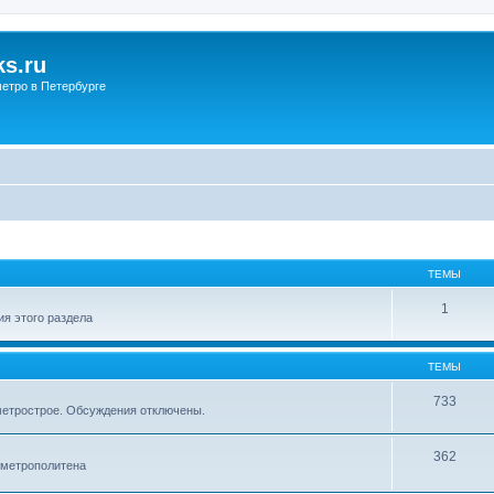
s.ru
етро в Петербурге
ТЕМЫ
1
я этого раздела
ТЕМЫ
733
метрострое. Обсуждения отключены.
362
 метрополитена