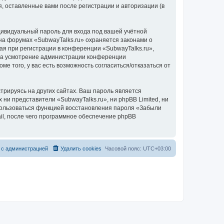
, оставленные вами после регистрации и авторизации (в
дивидуальный пароль для входа под вашей учётной
на форумах «SubwayTalks.ru» охраняется законами о
 при регистрации в конференции «SubwayTalks.ru»,
, на усмотрение администрации конференции
ме того, у вас есть возможность согласиться/отказаться от
рируясь на других сайтах. Ваш пароль является
 ни представители «SubwayTalks.ru», ни phpBB Limited, ни
спользоваться функцией восстановления пароля «Забыли
l, после чего программное обеспечение phpBB
 с администрацией
Удалить cookies
Часовой пояс:
UTC+03:00