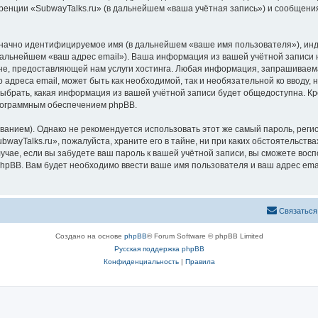
ренции «SubwayTalks.ru» (в дальнейшем «ваша учётная запись») и сообщения
означно идентифицируемое имя (в дальнейшем «ваше имя пользователя»), ин
 дальнейшем «ваш адрес email»). Ваша информация из вашей учётной записи 
, предоставляющей нам услуги хостинга. Любая информация, запрашиваемая
 адреса email, может быть как необходимой, так и необязательной ко вводу
выбрать, какая информация из вашей учётной записи будет общедоступна. Кро
рограммным обеспечением phpBB.
ием). Однако не рекомендуется использовать этот же самый пароль, регист
wayTalks.ru», пожалуйста, храните его в тайне, ни при каких обстоятельствах
лучае, если вы забудете ваш пароль к вашей учётной записи, вы сможете во
pBB. Вам будет необходимо ввести ваше имя пользователя и ваш адрес emai
Связаться
Создано на основе
phpBB
® Forum Software © phpBB Limited
Русская поддержка phpBB
Конфиденциальность
|
Правила