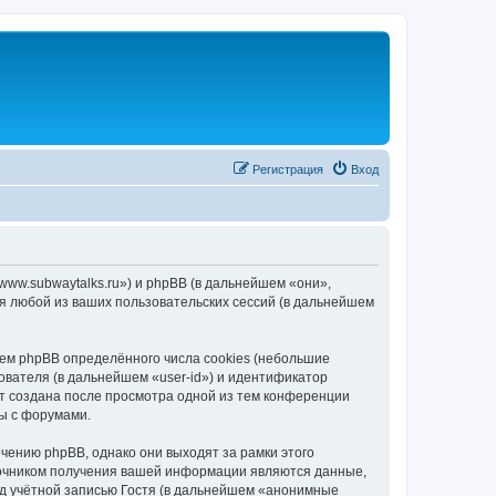
Регистрация
Вход
/www.subwaytalks.ru») и phpBB (в дальнейшем «они»,
я любой из ваших пользовательских сессий (в дальнейшем
ем phpBB определённого числа cookies (небольшие
ователя (в дальнейшем «user-id») и идентификатор
ет создана после просмотра одной из тем конференции
ы с форумами.
чению phpBB, однако они выходят за рамки этого
точником получения вашей информации являются данные,
д учётной записью Гостя (в дальнейшем «анонимные