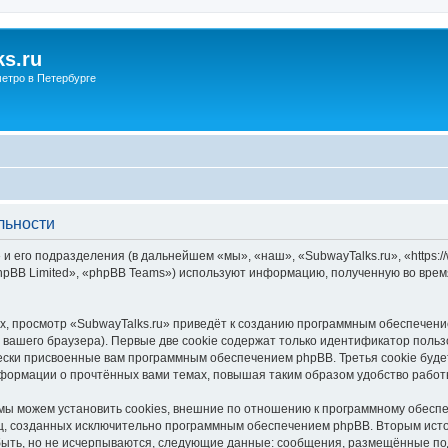
s.ru
етро в Петербурге
льности
и его подразделения (в дальнейшем «мы», «наш», «SubwayTalks.ru», «https:/
pBB Limited», «phpBB Teams») используют информацию, полученную во врем
, просмотр «SubwayTalks.ru» приведёт к созданию программным обеспечени
вашего браузера). Первые две cookie содержат только идентификатор польз
чески присвоенные вам программным обеспечением phpBB. Третья cookie буд
нформации о прочтённых вами темах, повышая таким образом удобство работ
мы можем установить cookies, внешние по отношению к программному обеспе
иц, созданных исключительно программным обеспечением phpBB. Вторым ис
быть, но не исчерпываются, следующие данные: сообщения, размещённые по