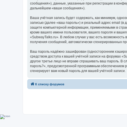
сообщения»), данные, указанные при регистрации в конфе
дальнейшем «ваши сообщения»).
Ваша учётная запись будет содержать, как минимум, одн
записью (далее «ваш пароль») и реальный адрес email (в
защите компьютерной информации, применяемыми в стране
кроме вашего имени пользователя, вашего пароля и вашего
«SubwayTalks.ru». В любом случае у вас есть возможность 
получения сообщений, автоматически сгенерированных п
Ваш пароль надёжно зашифрован (односторонним хэширован
средством доступа к вашей учётной записи на форумах «Sub
другое третье лицо не вправе спрашивать ваш пароль. В с
пароль?», предусмотренной программным обеспечением ph
сгенерирует вам новый пароль для вашей учётной записи.
К списку форумов