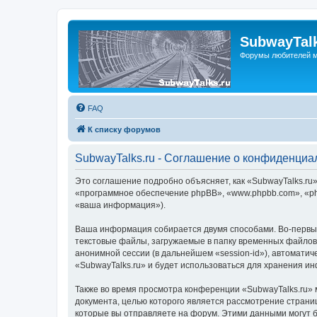
SubwayTalk
Форумы любителей м
FAQ
К списку форумов
SubwayTalks.ru - Соглашение о конфиденциа
Это соглашение подробно объясняет, как «SubwayTalks.ru» 
«программное обеспечение phpBB», «www.phpbb.com», «ph
«ваша информация»).
Ваша информация собирается двумя способами. Во-первых
текстовые файлы, загружаемые в папку временных файлов 
анонимной сессии (в дальнейшем «session-id»), автомати
«SubwayTalks.ru» и будет использоваться для хранения и
Также во время просмотра конференции «SubwayTalks.ru» 
документа, целью которого является рассмотрение стран
которые вы отправляете на форум. Этими данными могут 