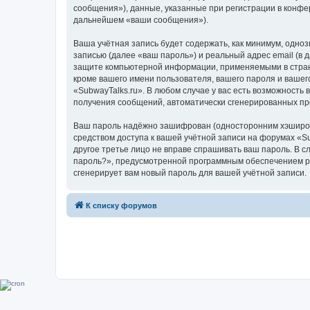
сообщения»), данные, указанные при регистрации в конфе
дальнейшем «ваши сообщения»).
Ваша учётная запись будет содержать, как минимум, одн
записью (далее «ваш пароль») и реальный адрес email (в
защите компьютерной информации, применяемыми в стране
кроме вашего имени пользователя, вашего пароля и вашего
«SubwayTalks.ru». В любом случае у вас есть возможность 
получения сообщений, автоматически сгенерированных п
Ваш пароль надёжно зашифрован (односторонним хэширован
средством доступа к вашей учётной записи на форумах «Sub
другое третье лицо не вправе спрашивать ваш пароль. В с
пароль?», предусмотренной программным обеспечением ph
сгенерирует вам новый пароль для вашей учётной записи.
К списку форумов