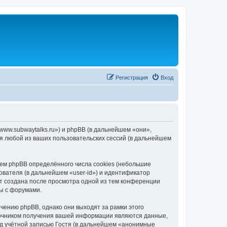
Регистрация
Вход
/www.subwaytalks.ru») и phpBB (в дальнейшем «они»,
я любой из ваших пользовательских сессий (в дальнейшем
ем phpBB определённого числа cookies (небольшие
ователя (в дальнейшем «user-id») и идентификатор
ет создана после просмотра одной из тем конференции
ы с форумами.
чению phpBB, однако они выходят за рамки этого
точником получения вашей информации являются данные,
д учётной записью Гостя (в дальнейшем «анонимные