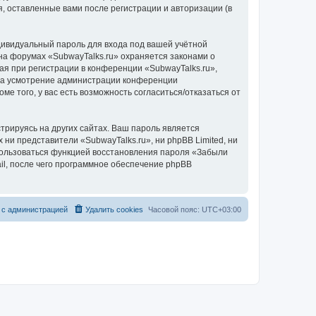
, оставленные вами после регистрации и авторизации (в
дивидуальный пароль для входа под вашей учётной
на форумах «SubwayTalks.ru» охраняется законами о
 при регистрации в конференции «SubwayTalks.ru»,
, на усмотрение администрации конференции
ме того, у вас есть возможность согласиться/отказаться от
рируясь на других сайтах. Ваш пароль является
 ни представители «SubwayTalks.ru», ни phpBB Limited, ни
спользоваться функцией восстановления пароля «Забыли
l, после чего программное обеспечение phpBB
 с администрацией
Удалить cookies
Часовой пояс:
UTC+03:00