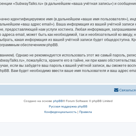
ренции «SubwayTalks.ru» (в дальнейшем «ваша учётная запись») и сообщения
означно идентифицируемое имя (в дальнейшем «ваше имя пользователя»), ин
 дальнейшем «ваш адрес email»). Ваша информация из вашей учётной записи 
, предоставляющей нам услуги хостинга. Любая информация, запрашиваемая
 адреса email, может быть как необходимой, так и необязательной ко вводу
выбрать, какая информация из вашей учётной записи будет общедоступна. Кро
рограммным обеспечением phpBB.
ием). Однако не рекомендуется использовать этот же самый пароль, регист
wayTalks.ru», пожалуйста, храните его в тайне, ни при каких обстоятельствах
лучае, если вы забудете ваш пароль к вашей учётной записи, вы сможете во
pBB. Вам будет необходимо ввести ваше имя пользователя и ваш адрес emai
Связаться
Создано на основе
phpBB
® Forum Software © phpBB Limited
Русская поддержка phpBB
Конфиденциальность
|
Правила