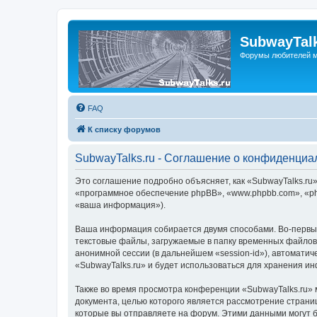
SubwayTalk
Форумы любителей м
FAQ
К списку форумов
SubwayTalks.ru - Соглашение о конфиденциа
Это соглашение подробно объясняет, как «SubwayTalks.ru» 
«программное обеспечение phpBB», «www.phpbb.com», «ph
«ваша информация»).
Ваша информация собирается двумя способами. Во-первых
текстовые файлы, загружаемые в папку временных файлов 
анонимной сессии (в дальнейшем «session-id»), автомати
«SubwayTalks.ru» и будет использоваться для хранения и
Также во время просмотра конференции «SubwayTalks.ru» 
документа, целью которого является рассмотрение стран
которые вы отправляете на форум. Этими данными могут 