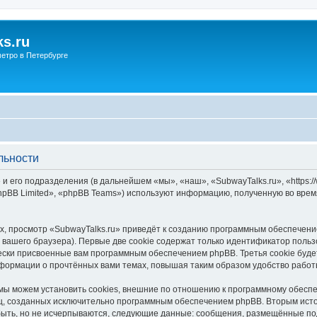
s.ru
етро в Петербурге
льности
и его подразделения (в дальнейшем «мы», «наш», «SubwayTalks.ru», «https:/
pBB Limited», «phpBB Teams») используют информацию, полученную во врем
, просмотр «SubwayTalks.ru» приведёт к созданию программным обеспечени
вашего браузера). Первые две cookie содержат только идентификатор польз
чески присвоенные вам программным обеспечением phpBB. Третья cookie буд
нформации о прочтённых вами темах, повышая таким образом удобство работ
мы можем установить cookies, внешние по отношению к программному обеспе
иц, созданных исключительно программным обеспечением phpBB. Вторым ис
быть, но не исчерпываются, следующие данные: сообщения, размещённые по