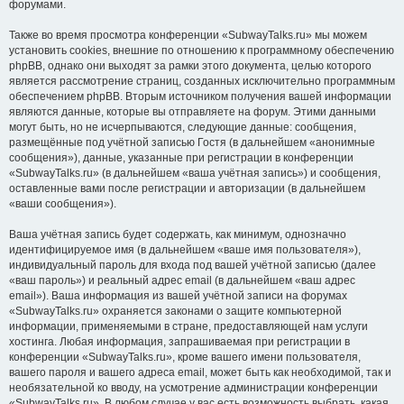
форумами.
Также во время просмотра конференции «SubwayTalks.ru» мы можем
установить cookies, внешние по отношению к программному обеспечению
phpBB, однако они выходят за рамки этого документа, целью которого
является рассмотрение страниц, созданных исключительно программным
обеспечением phpBB. Вторым источником получения вашей информации
являются данные, которые вы отправляете на форум. Этими данными
могут быть, но не исчерпываются, следующие данные: сообщения,
размещённые под учётной записью Гостя (в дальнейшем «анонимные
сообщения»), данные, указанные при регистрации в конференции
«SubwayTalks.ru» (в дальнейшем «ваша учётная запись») и сообщения,
оставленные вами после регистрации и авторизации (в дальнейшем
«ваши сообщения»).
Ваша учётная запись будет содержать, как минимум, однозначно
идентифицируемое имя (в дальнейшем «ваше имя пользователя»),
индивидуальный пароль для входа под вашей учётной записью (далее
«ваш пароль») и реальный адрес email (в дальнейшем «ваш адрес
email»). Ваша информация из вашей учётной записи на форумах
«SubwayTalks.ru» охраняется законами о защите компьютерной
информации, применяемыми в стране, предоставляющей нам услуги
хостинга. Любая информация, запрашиваемая при регистрации в
конференции «SubwayTalks.ru», кроме вашего имени пользователя,
вашего пароля и вашего адреса email, может быть как необходимой, так и
необязательной ко вводу, на усмотрение администрации конференции
«SubwayTalks.ru». В любом случае у вас есть возможность выбрать, какая