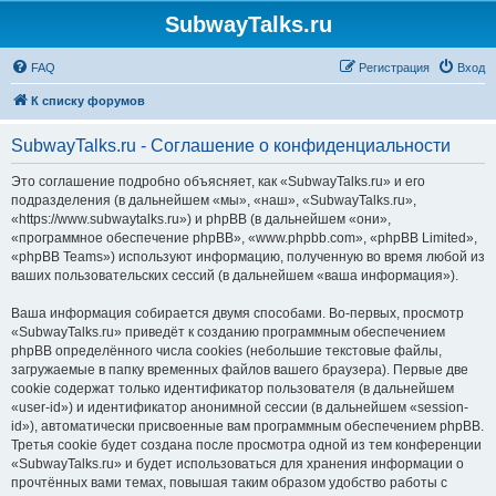
SubwayTalks.ru
FAQ
Регистрация
Вход
К списку форумов
SubwayTalks.ru - Соглашение о конфиденциальности
Это соглашение подробно объясняет, как «SubwayTalks.ru» и его
подразделения (в дальнейшем «мы», «наш», «SubwayTalks.ru»,
«https://www.subwaytalks.ru») и phpBB (в дальнейшем «они»,
«программное обеспечение phpBB», «www.phpbb.com», «phpBB Limited»,
«phpBB Teams») используют информацию, полученную во время любой из
ваших пользовательских сессий (в дальнейшем «ваша информация»).
Ваша информация собирается двумя способами. Во-первых, просмотр
«SubwayTalks.ru» приведёт к созданию программным обеспечением
phpBB определённого числа cookies (небольшие текстовые файлы,
загружаемые в папку временных файлов вашего браузера). Первые две
cookie содержат только идентификатор пользователя (в дальнейшем
«user-id») и идентификатор анонимной сессии (в дальнейшем «session-
id»), автоматически присвоенные вам программным обеспечением phpBB.
Третья cookie будет создана после просмотра одной из тем конференции
«SubwayTalks.ru» и будет использоваться для хранения информации о
прочтённых вами темах, повышая таким образом удобство работы с