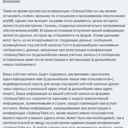
форумами.
Также во время просмотра конференции «SubwayTalks.ru» мы можем
установить cookies, внешние по отношению к программному обеспечению
phpBB, однако они выходят за рамки этого документа, целью которого
является рассмотрение страниц, созданных исключительно программным
обеспечением phpBB. Вторым источником получения вашей информации
являются данные, которые вы отправляете на форум. Этими данными
могут быть, но не исчерпываются, следующие данные: сообщения,
размещённые под учётной записью Гостя (в дальнейшем «анонимные
сообщения»), данные, указанные при регистрации в конференции
«SubwayTalks.ru» (в дальнейшем «ваша учётная запись») и сообщения,
оставленные вами после регистрации и авторизации (в дальнейшем
«ваши сообщения»).
Ваша учётная запись будет содержать, как минимум, однозначно
идентифицируемое имя (в дальнейшем «ваше имя пользователя»),
индивидуальный пароль для входа под вашей учётной записью (далее
«ваш пароль») и реальный адрес email (в дальнейшем «ваш адрес
email»). Ваша информация из вашей учётной записи на форумах
«SubwayTalks.ru» охраняется законами о защите компьютерной
информации, применяемыми в стране, предоставляющей нам услуги
хостинга. Любая информация, запрашиваемая при регистрации в
конференции «SubwayTalks.ru», кроме вашего имени пользователя,
вашего пароля и вашего адреса email, может быть как необходимой, так и
необязательной ко вводу, на усмотрение администрации конференции
«SubwayTalks.ru». В любом случае у вас есть возможность выбрать, какая