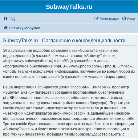
SubwayTalks.ru
FAQ
Регистрация
Вход
К списку форумов
SubwayTalks.ru - Соглашение о конфиденциальности
Это соглашение подробно объясняет, как «SubwayTalks.ru» и его
подразделения (в дальнейшем «мы», «наш», «SubwayTalks.ru»,
«https://www.subwaytalks.ru») и phpBB (в дальнейшем «они»,
«программное обеспечение phpBB», «www.phpbb.com», «phpBB Limited»,
«phpBB Teams») используют информацию, полученную во время любой из
ваших пользовательских сессий (в дальнейшем «ваша информация»).
Ваша информация собирается двумя способами. Во-первых, просмотр
«SubwayTalks.ru» приведёт к созданию программным обеспечением
phpBB определённого числа cookies (небольшие текстовые файлы,
загружаемые в папку временных файлов вашего браузера). Первые две
cookie содержат только идентификатор пользователя (в дальнейшем
«user-id») и идентификатор анонимной сессии (в дальнейшем «session-
id»), автоматически присвоенные вам программным обеспечением phpBB.
Третья cookie будет создана после просмотра одной из тем конференции
«SubwayTalks.ru» и будет использоваться для хранения информации о
прочтённых вами темах, повышая таким образом удобство работы с