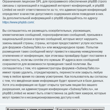
Ограничения лицензии GPL для программного обеспечения phpBB строго
связаны с организацией и поддержкой интернет-конференций, и phpBB
Limited не несёт ответственности за то, что администрация конференций
определяет в качестве допустимого содержания и/или поведения в них.
За дополнительной информацией о phpBB обращайтесь по адресу
https://www.phpbb.com/
.
Вы соглашаетесь не размещать оскорбительных, угрожающих,
клеветнических сообщений, порнографических сообщений, призывов к
национальной розни и прочих сообщений, которые могут нарушить
законы вашей страны, страны, которая предоставляет услуги хостинга
для форумов «SubwayTalks.ru» или международное право. Попытки
размещения таких сообщений могут привести к вашему немедленному
отключению от конференции, при этом ваш провайдер будет поставлен в
известность, если мы сочтём это нужным. IP-адреса всех сообщений
сохраняются для возможности проведения такой политики. Вы
соглашаетесь с тем, что администраторы форумов «SubwayTalks.ru»
имеют право удалить, отредактировать, перенести или закрыть любую
тему в любое время по своему усмотрению. Как пользователь вы согласны
с тем, что введённая вами информация будет храниться в базе данных.
Хотя эта информация не будет открыта третьим лицам без вашего
разрешения, ни администрация конференции «SubwayTalks.ru», ни
phpBB Limited не может быть ответственна за действия хакеров, которые
могут привести к несанкционированному доступу к ней.