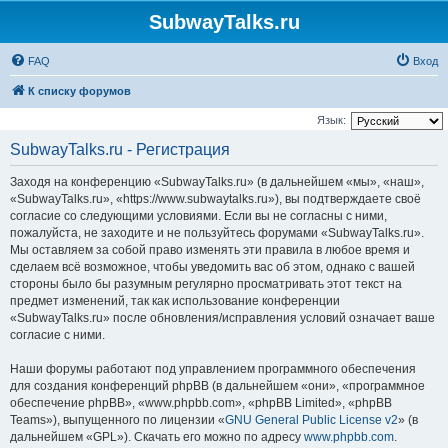
SubwayTalks.ru
FAQ
Вход
К списку форумов
Язык:
SubwayTalks.ru - Регистрация
Заходя на конференцию «SubwayTalks.ru» (в дальнейшем «мы», «наш»,
«SubwayTalks.ru», «https://www.subwaytalks.ru»), вы подтверждаете своё
согласие со следующими условиями. Если вы не согласны с ними,
пожалуйста, не заходите и не пользуйтесь форумами «SubwayTalks.ru».
Мы оставляем за собой право изменять эти правила в любое время и
сделаем всё возможное, чтобы уведомить вас об этом, однако с вашей
стороны было бы разумным регулярно просматривать этот текст на
предмет изменений, так как использование конференции
«SubwayTalks.ru» после обновления/исправления условий означает ваше
согласие с ними.
Наши форумы работают под управлением программного обеспечения
для создания конференций phpBB (в дальнейшем «они», «программное
обеспечение phpBB», «www.phpbb.com», «phpBB Limited», «phpBB
Teams»), выпущенного по лицензии «
GNU General Public License v2
» (в
дальнейшем «GPL»). Скачать его можно по адресу
www.phpbb.com
.