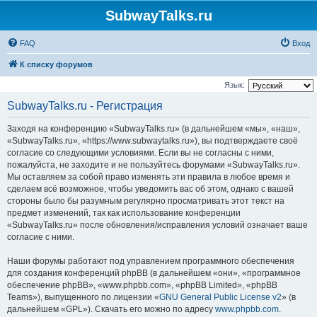
SubwayTalks.ru
FAQ
Вход
К списку форумов
Язык:
SubwayTalks.ru - Регистрация
Заходя на конференцию «SubwayTalks.ru» (в дальнейшем «мы», «наш»,
«SubwayTalks.ru», «https://www.subwaytalks.ru»), вы подтверждаете своё
согласие со следующими условиями. Если вы не согласны с ними,
пожалуйста, не заходите и не пользуйтесь форумами «SubwayTalks.ru».
Мы оставляем за собой право изменять эти правила в любое время и
сделаем всё возможное, чтобы уведомить вас об этом, однако с вашей
стороны было бы разумным регулярно просматривать этот текст на
предмет изменений, так как использование конференции
«SubwayTalks.ru» после обновления/исправления условий означает ваше
согласие с ними.
Наши форумы работают под управлением программного обеспечения
для создания конференций phpBB (в дальнейшем «они», «программное
обеспечение phpBB», «www.phpbb.com», «phpBB Limited», «phpBB
Teams»), выпущенного по лицензии «
GNU General Public License v2
» (в
дальнейшем «GPL»). Скачать его можно по адресу
www.phpbb.com
.