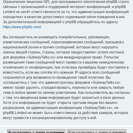
Ограничения лицензии GPL для программного обеспечения phpBB строго
связаны с организацией и поддержкой интернет-конференций, и phpBB
Limited не несёт ответственности за то, что администрация конференций
определяет в качестве допустимого содержания и/или поведения в них.
За дополнительной информацией о phpBB обращайтесь по адресу
https://www.phpbb.com/
.
Вы соглашаетесь не размещать оскорбительных, угрожающих,
клеветнических сообщений, порнографических сообщений, призывов к
национальной розни и прочих сообщений, которые могут нарушить
законы вашей страны, страны, которая предоставляет услуги хостинга
для форумов «SubwayTalks.ru» или международное право. Попытки
размещения таких сообщений могут привести к вашему немедленному
отключению от конференции, при этом ваш провайдер будет поставлен в
известность, если мы сочтём это нужным. IP-адреса всех сообщений
сохраняются для возможности проведения такой политики. Вы
соглашаетесь с тем, что администраторы форумов «SubwayTalks.ru»
имеют право удалить, отредактировать, перенести или закрыть любую
тему в любое время по своему усмотрению. Как пользователь вы согласны
с тем, что введённая вами информация будет храниться в базе данных.
Хотя эта информация не будет открыта третьим лицам без вашего
разрешения, ни администрация конференции «SubwayTalks.ru», ни
phpBB Limited не может быть ответственна за действия хакеров, которые
могут привести к несанкционированному доступу к ней.