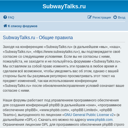
SubwayTalks.ru
FAQ
Регистрация
Вход
К списку форумов
SubwayTalks.ru - Общие правила
Заходя на конференцию «SubwayTalks.ru» (в дальнейшем «мы», «наш»,
«SubwayTalks.ru», «https://www.subwaytalks.ru»), вы подтверждаете своё
согласие со следующими условиями. Если вы не согласны с ними,
пожалуйста, не заходите и не пользуйтесь форумами «SubwayTalks.ru».
Мы оставляем за собой право изменять эти правила в любое время и
сделаем всё возможное, чтобы уведомить вас об этом, однако с вашей
стороны было бы разумным регулярно просматривать этот текст на
предмет изменений, так как использование конференции
«SubwayTalks.ru» после обновления/исправления условий означает ваше
согласие с ними.
Наши форумы работают под управлением программного обеспечения
для создания конференций phpBB (в дальнейшем «они», «программное
обеспечение phpBB», «www.phpbb.com», «phpBB Limited», «phpBB
Teams»), выпущенного по лицензии «
GNU General Public License v2
» (в
дальнейшем «GPL»). Скачать его можно по адресу
www.phpbb.com
.
Ограничения лицензии GPL для программного обеспечения phpBB строго