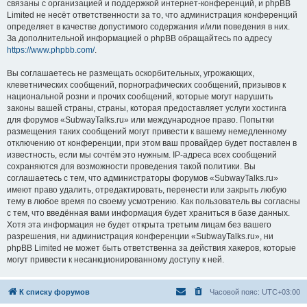
связаны с организацией и поддержкой интернет-конференций, и phpBB
Limited не несёт ответственности за то, что администрация конференций
определяет в качестве допустимого содержания и/или поведения в них.
За дополнительной информацией о phpBB обращайтесь по адресу
https://www.phpbb.com/
.
Вы соглашаетесь не размещать оскорбительных, угрожающих,
клеветнических сообщений, порнографических сообщений, призывов к
национальной розни и прочих сообщений, которые могут нарушить
законы вашей страны, страны, которая предоставляет услуги хостинга
для форумов «SubwayTalks.ru» или международное право. Попытки
размещения таких сообщений могут привести к вашему немедленному
отключению от конференции, при этом ваш провайдер будет поставлен в
известность, если мы сочтём это нужным. IP-адреса всех сообщений
сохраняются для возможности проведения такой политики. Вы
соглашаетесь с тем, что администраторы форумов «SubwayTalks.ru»
имеют право удалить, отредактировать, перенести или закрыть любую
тему в любое время по своему усмотрению. Как пользователь вы согласны
с тем, что введённая вами информация будет храниться в базе данных.
Хотя эта информация не будет открыта третьим лицам без вашего
разрешения, ни администрация конференции «SubwayTalks.ru», ни
phpBB Limited не может быть ответственна за действия хакеров, которые
могут привести к несанкционированному доступу к ней.
К списку форумов
Часовой пояс:
UTC+03:00