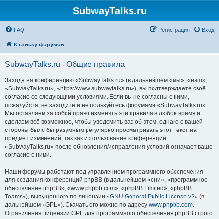
SubwayTalks.ru
FAQ
Регистрация
Вход
К списку форумов
SubwayTalks.ru - Общие правила
Заходя на конференцию «SubwayTalks.ru» (в дальнейшем «мы», «наш»,
«SubwayTalks.ru», «https://www.subwaytalks.ru»), вы подтверждаете своё
согласие со следующими условиями. Если вы не согласны с ними,
пожалуйста, не заходите и не пользуйтесь форумами «SubwayTalks.ru».
Мы оставляем за собой право изменять эти правила в любое время и
сделаем всё возможное, чтобы уведомить вас об этом, однако с вашей
стороны было бы разумным регулярно просматривать этот текст на
предмет изменений, так как использование конференции
«SubwayTalks.ru» после обновления/исправления условий означает ваше
согласие с ними.
Наши форумы работают под управлением программного обеспечения
для создания конференций phpBB (в дальнейшем «они», «программное
обеспечение phpBB», «www.phpbb.com», «phpBB Limited», «phpBB
Teams»), выпущенного по лицензии «
GNU General Public License v2
» (в
дальнейшем «GPL»). Скачать его можно по адресу
www.phpbb.com
.
Ограничения лицензии GPL для программного обеспечения phpBB строго