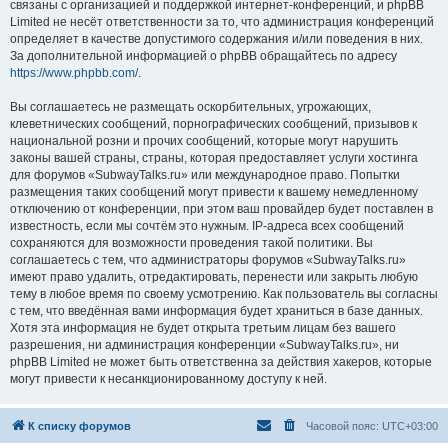
связаны с организацией и поддержкой интернет-конференций, и phpBB
Limited не несёт ответственности за то, что администрация конференций
определяет в качестве допустимого содержания и/или поведения в них.
За дополнительной информацией о phpBB обращайтесь по адресу
https://www.phpbb.com/
.
Вы соглашаетесь не размещать оскорбительных, угрожающих,
клеветнических сообщений, порнографических сообщений, призывов к
национальной розни и прочих сообщений, которые могут нарушить
законы вашей страны, страны, которая предоставляет услуги хостинга
для форумов «SubwayTalks.ru» или международное право. Попытки
размещения таких сообщений могут привести к вашему немедленному
отключению от конференции, при этом ваш провайдер будет поставлен в
известность, если мы сочтём это нужным. IP-адреса всех сообщений
сохраняются для возможности проведения такой политики. Вы
соглашаетесь с тем, что администраторы форумов «SubwayTalks.ru»
имеют право удалить, отредактировать, перенести или закрыть любую
тему в любое время по своему усмотрению. Как пользователь вы согласны
с тем, что введённая вами информация будет храниться в базе данных.
Хотя эта информация не будет открыта третьим лицам без вашего
разрешения, ни администрация конференции «SubwayTalks.ru», ни
phpBB Limited не может быть ответственна за действия хакеров, которые
могут привести к несанкционированному доступу к ней.
К списку форумов
Часовой пояс:
UTC+03:00