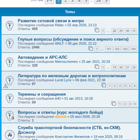
Страница
1
из
24
1
2
3
4
5
24
След.
…
Темы
Развитие сотовой связи в метро
Последнее сообщение
Relax
«
02 апр 2026, 13:13
Ответы:
459
1
28
29
30
31
…
Глупые вопросы (обсуждение и поиск верного ответа)
Последнее сообщение
W0LF
«
08 дек 2025, 22:22
Ответы:
2446
1
161
162
163
164
…
Автоведение и АРС-АЛС
Последнее сообщение
Metroschemes
«
25 авг 2021, 20:29
Ответы:
328
1
19
20
21
22
…
Литература по железным дорогам и метрополитенам
Последнее сообщение
Lucid Lynx
«
06 фев 2021, 22:38
Ответы:
87
1
2
3
4
5
6
Термины и сокращения
Последнее сообщение
в40
«
01 авг 2013, 16:28
Ответы:
59
1
2
3
4
Вопросы и ответы (курс молодого бойца)
Последнее сообщение
djtonik
«
05 июл 2009, 20:28
Ответы:
1
Служба транспортной безопасности (СТБ, ex-СКМ).
Досмотр
Последнее сообщение
Константин Филиппов
«
19 ноя 2025, 08:18