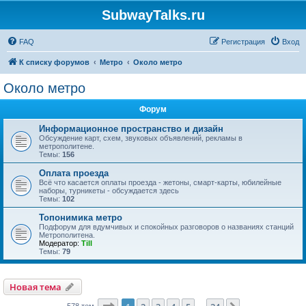
SubwayTalks.ru
FAQ
Регистрация
Вход
К списку форумов
Метро
Около метро
Около метро
Форум
Информационное пространство и дизайн
Обсуждение карт, схем, звуковых объявлений, рекламы в
метрополитене.
Темы:
156
Оплата проезда
Всё что касается оплаты проезда - жетоны, смарт-карты, юбилейные
наборы, турникеты - обсуждается здесь
Темы:
102
Топонимика метро
Подфорум для вдумчивых и спокойных разговоров о названиях станций
Метрополитена.
Модератор:
Till
Темы:
79
Новая тема
578 тем