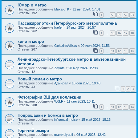
Юмор о метро
Последнее сообщение
Михаил К
«
11 авг 2024, 17:31
Ответы:
792
1
50
51
52
53
…
Пассажиропотоки Петербургского метрополитена
Последнее сообщение
Icefer
«
24 июл 2024, 20:57
Ответы:
262
1
15
16
17
18
…
кино и метро
Последнее сообщение
GelezinisVilkas
«
09 июл 2024, 11:53
Ответы:
207
1
11
12
13
14
…
Ленинградско-Петербургское метро в альтернативной
истории
Последнее сообщение
Zayats
«
20 мар 2024, 15:38
Ответы:
12
Новый роман о метро
Последнее сообщение
Адмирал
«
16 сен 2023, 19:43
Ответы:
43
1
2
3
Фотографии ВШ для коллекции
Последнее сообщение
W0LF
«
11 сен 2023, 16:11
Ответы:
208
1
11
12
13
14
…
Попрошайки и бомжи в метро
Последнее сообщение
influential_noise
«
15 май 2023, 18:13
Ответы:
8
Горячий резерв
Последнее сообщение
mamkulyubil
«
06 май 2023, 12:42