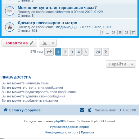
Ответы:
3
Можно ли купить интервальные часы?
Последнее сообщение
nikhotmsk
«
09 сен 2022, 01:29
Ответы:
8
Досмотр пассажиров в метро
Последнее сообщение
Владимир_В_Е
«
07 сен 2022, 13:03
Ответы:
391
1
24
25
26
27
…
Новая тема
Страница
1
из
24
1
2
3
4
5
24
След.
578 тем
…
Перейти
ПРАВА ДОСТУПА
Вы
не можете
начинать темы
Вы
не можете
отвечать на сообщения
Вы
не можете
редактировать свои сообщения
Вы
не можете
удалять свои сообщения
Вы
не можете
добавлять вложения
К списку форумов
Часовой пояс:
UTC+03:00
Создано на основе
phpBB
® Forum Software © phpBB Limited
Русская поддержка phpBB
Конфиденциальность
|
Правила