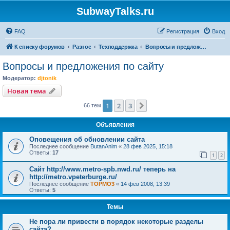
SubwayTalks.ru
FAQ
Регистрация
Вход
К списку форумов
Разное
Техподдержка
Вопросы и предложения по сайту
Вопросы и предложения по сайту
Модератор:
djtonik
Новая тема
1
2
3
След.
66 тем
Объявления
Оповещения об обновлении сайта
Последнее сообщение
ButanAnim
«
28 фев 2025, 15:18
Ответы:
17
1
2
Сайт http://www.metro-spb.nwd.ru/ теперь на
http://metro.vpeterburge.ru/
Последнее сообщение
TOPMO3
«
14 фев 2008, 13:39
Ответы:
5
Темы
Не пора ли привести в порядок некоторые разделы
сайта?