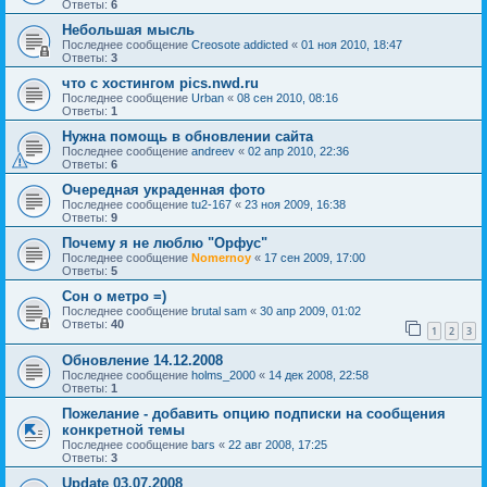
Ответы:
6
Небольшая мысль
Последнее сообщение
Creosote addicted
«
01 ноя 2010, 18:47
Ответы:
3
что с хостингом pics.nwd.ru
Последнее сообщение
Urban
«
08 сен 2010, 08:16
Ответы:
1
Нужна помощь в обновлении сайта
Последнее сообщение
andreev
«
02 апр 2010, 22:36
Ответы:
6
Очередная украденная фото
Последнее сообщение
tu2-167
«
23 ноя 2009, 16:38
Ответы:
9
Почему я не люблю "Орфус"
Последнее сообщение
Nomernoy
«
17 сен 2009, 17:00
Ответы:
5
Cон о метро =)
Последнее сообщение
brutal sam
«
30 апр 2009, 01:02
Ответы:
40
1
2
3
Обновление 14.12.2008
Последнее сообщение
holms_2000
«
14 дек 2008, 22:58
Ответы:
1
Пожелание - добавить опцию подписки на сообщения
конкретной темы
Последнее сообщение
bars
«
22 авг 2008, 17:25
Ответы:
3
Update 03.07.2008