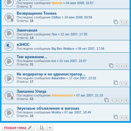
Последнее сообщение
djtonik
«
04 июл 2008, 16:57
Ответы:
5
Возвращение Тоника
Последнее сообщение
Oldfan
«
19 июн 2008, 00:58
Ответы:
16
1
2
Замечания
Последнее сообщение
Лео
«
22 окт 2007, 17:39
Ответы:
14
вЗНОС
Последнее сообщение
Big Ben Wallace
«
09 окт 2007, 17:06
Тем временем...
Последнее сообщение
kot
«
21 сен 2007, 16:07
Ответы:
31
1
2
3
Не модератор и не администратор...
Последнее сообщение
Batareikin
«
17 сен 2007, 22:02
Ответы:
17
1
2
Замшина Улица
Последнее сообщение
Administrator
«
07 авг 2007, 21:19
Ответы:
53
1
2
3
4
Звуковые объявления в вагонах
Последнее сообщение
Mmiha
«
07 авг 2007, 18:49
Ответы:
16
1
2
Новая тема