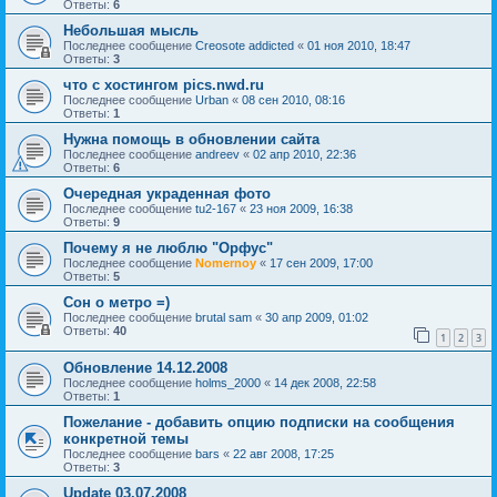
Ответы:
6
Небольшая мысль
Последнее сообщение
Creosote addicted
«
01 ноя 2010, 18:47
Ответы:
3
что с хостингом pics.nwd.ru
Последнее сообщение
Urban
«
08 сен 2010, 08:16
Ответы:
1
Нужна помощь в обновлении сайта
Последнее сообщение
andreev
«
02 апр 2010, 22:36
Ответы:
6
Очередная украденная фото
Последнее сообщение
tu2-167
«
23 ноя 2009, 16:38
Ответы:
9
Почему я не люблю "Орфус"
Последнее сообщение
Nomernoy
«
17 сен 2009, 17:00
Ответы:
5
Cон о метро =)
Последнее сообщение
brutal sam
«
30 апр 2009, 01:02
Ответы:
40
1
2
3
Обновление 14.12.2008
Последнее сообщение
holms_2000
«
14 дек 2008, 22:58
Ответы:
1
Пожелание - добавить опцию подписки на сообщения
конкретной темы
Последнее сообщение
bars
«
22 авг 2008, 17:25
Ответы:
3
Update 03.07.2008