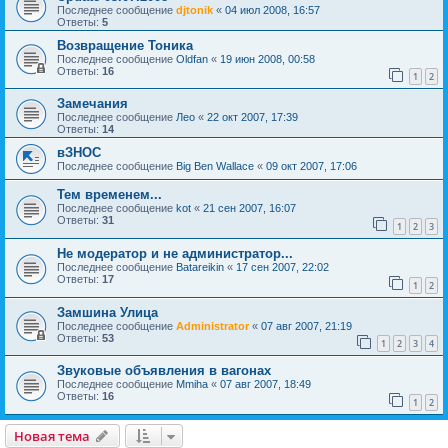
Последнее сообщение
djtonik
«
04 июл 2008, 16:57
Ответы:
5
Возвращение Тоника
Последнее сообщение
Oldfan
«
19 июн 2008, 00:58
Ответы:
16
1
2
Замечания
Последнее сообщение
Лео
«
22 окт 2007, 17:39
Ответы:
14
вЗНОС
Последнее сообщение
Big Ben Wallace
«
09 окт 2007, 17:06
Тем временем...
Последнее сообщение
kot
«
21 сен 2007, 16:07
Ответы:
31
1
2
3
Не модератор и не администратор...
Последнее сообщение
Batareikin
«
17 сен 2007, 22:02
Ответы:
17
1
2
Замшина Улица
Последнее сообщение
Administrator
«
07 авг 2007, 21:19
Ответы:
53
1
2
3
4
Звуковые объявления в вагонах
Последнее сообщение
Mmiha
«
07 авг 2007, 18:49
Ответы:
16
1
2
Новая тема