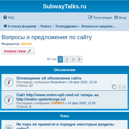
SubwayTalks.ru
FAQ
Регистрация
Вход
К списку форумов
Разное
Техподдержка
Вопросы и предложения по сайту
Вопросы и предложения по сайту
Модератор:
djtonik
Новая тема
1
2
3
След.
66 тем
Объявления
Оповещения об обновлении сайта
Последнее сообщение
ButanAnim
«
28 фев 2025, 15:18
Ответы:
17
1
2
Сайт http://www.metro-spb.nwd.ru/ теперь на
http://metro.vpeterburge.ru/
Последнее сообщение
TOPMO3
«
14 фев 2008, 13:39
Ответы:
5
Темы
Не пора ли привести в порядок некоторые разделы
сайта?