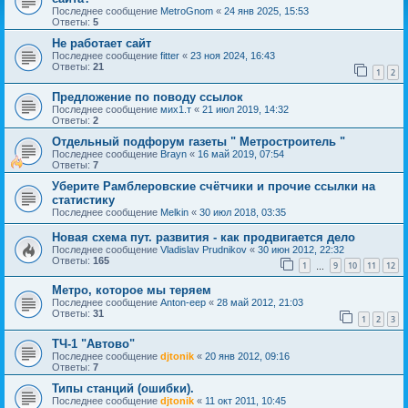
Последнее сообщение
MetroGnom
«
24 янв 2025, 15:53
Ответы:
5
Не работает сайт
Последнее сообщение
fitter
«
23 ноя 2024, 16:43
Ответы:
21
1
2
Предложение по поводу ссылок
Последнее сообщение
мих1.т
«
21 июл 2019, 14:32
Ответы:
2
Отдельный подфорум газеты " Метростроитель "
Последнее сообщение
Brayn
«
16 май 2019, 07:54
Ответы:
7
Уберите Рамблеровские счётчики и прочие ссылки на
статистику
Последнее сообщение
Melkin
«
30 июл 2018, 03:35
Новая схема пут. развития - как продвигается дело
Последнее сообщение
Vladislav Prudnikov
«
30 июн 2012, 22:32
Ответы:
165
1
9
10
11
12
…
Метро, которое мы теряем
Последнее сообщение
Anton-eep
«
28 май 2012, 21:03
Ответы:
31
1
2
3
ТЧ-1 "Автово"
Последнее сообщение
djtonik
«
20 янв 2012, 09:16
Ответы:
7
Типы станций (ошибки).
Последнее сообщение
djtonik
«
11 окт 2011, 10:45