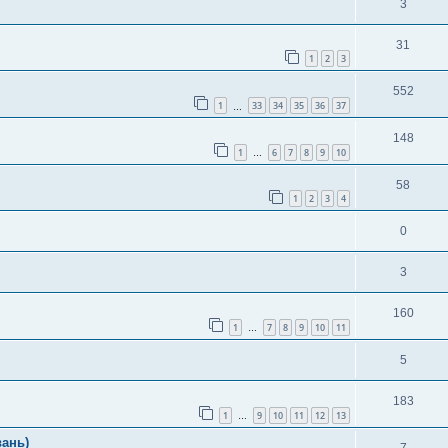
3
31
1
2
3
552
1
33
34
35
36
37
…
148
1
6
7
8
9
10
…
58
1
2
3
4
0
3
160
1
7
8
9
10
11
…
5
183
1
9
10
11
12
13
…
вань)
7