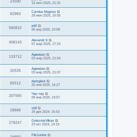
23590
15 июл 2025, 21:31
Carolus Magnus
82983
29 июн 2025, 16:05
в40
580815
06 апр 2025, 10:08
Alexandr K
408143
07 мар 2025, 17:24
Адмирал
133712
03 мар 2025, 21:54
Адмирал
20535
03 мар 2025, 21:07
darkglare
65512
25 янв 2025, 16:27
Чау-чау
207565
09 янв 2025, 19:57
vbif
28686
29 дек 2024, 15:53
GelezinisVilkas
278247
23 окт 2024, 14:19
FileJunkie
34650