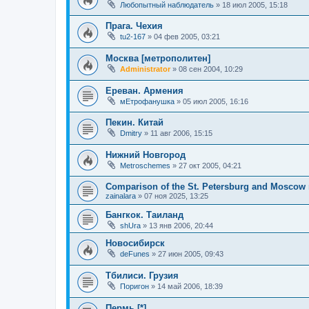
Любопытный наблюдатель
»
18 июл 2005, 15:18
Прага. Чехия
tu2-167
»
04 фев 2005, 03:21
Москва [метрополитен]
Administrator
»
08 сен 2004, 10:29
Ереван. Армения
мЕтрофанушка
»
05 июл 2005, 16:16
Пекин. Китай
Dmitry
»
11 авг 2006, 15:15
Нижний Новгород
Metroschemes
»
27 окт 2005, 04:21
Comparison of the St. Petersburg and Moscow
zainalara
»
07 ноя 2025, 13:25
Бангкок. Таиланд
shUra
»
13 янв 2006, 20:44
Новосибирск
deFunes
»
27 июн 2005, 09:43
Тбилиси. Грузия
Поригон
»
14 май 2006, 18:39
Пермь [*]