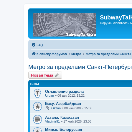
SubwayTalk
Форумы любителей м
FAQ
К списку форумов
Метро
Метро за пределами Санкт-
Метро за пределами Санкт-Петербур
Новая тема
ТЕМЫ
Оглавление раздела
Urban
»
06 дек 2012, 13:22
Баку. Азербайджан
Oldfan
»
08 июн 2005, 15:06
Астана. Казахстан
Vladimir91
»
17 май 2026, 23:05
Минск. Белоруссия