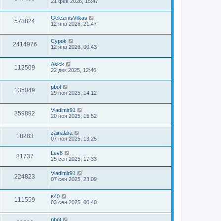
21 фев 2026, 15:47
GelezinisVilkas
578824
12 янв 2026, 21:47
Cypok
2414976
12 янв 2026, 00:43
Asick
112509
22 дек 2025, 12:46
pbot
135049
29 ноя 2025, 14:12
Vladimir91
359892
20 ноя 2025, 15:52
zainalara
18283
07 ноя 2025, 13:25
Lev8
31737
25 сен 2025, 17:33
Vladimir91
224823
07 сен 2025, 23:09
в40
111559
03 сен 2025, 00:40
pbot