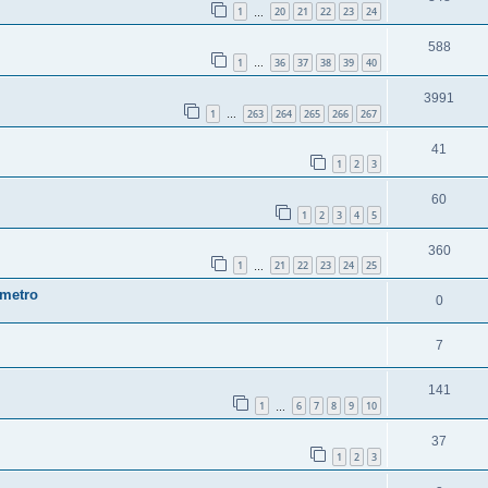
1
20
21
22
23
24
…
588
1
36
37
38
39
40
…
3991
1
263
264
265
266
267
…
41
1
2
3
60
1
2
3
4
5
360
1
21
22
23
24
25
…
 metro
0
7
141
1
6
7
8
9
10
…
37
1
2
3