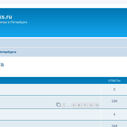
s.ru
етро в Петербурге
Петербурга
га
ОТВЕТЫ
0
190
1
9
10
11
12
13
…
4
348