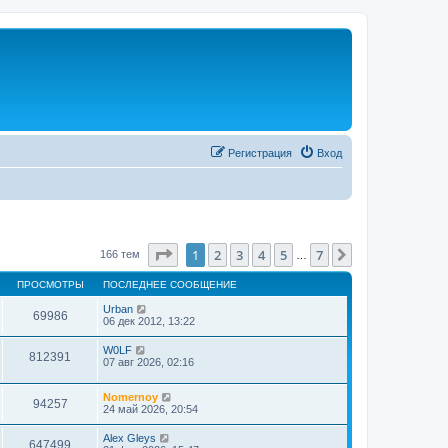
Регистрация
Вход
Страница
1
из
7
1
2
3
4
5
7
След.
166 тем
…
ПРОСМОТРЫ
ПОСЛЕДНЕЕ СООБЩЕНИЕ
Urban
69986
06 дек 2012, 13:22
W0LF
812391
07 авг 2026, 02:16
Nomernoy
94257
24 май 2026, 20:54
Alex Gleys
647499