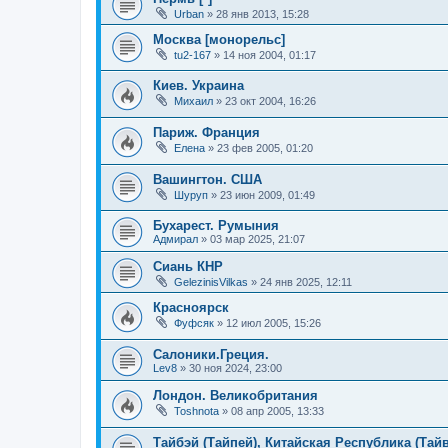
Urban
»
28 янв 2013, 15:28
Москва [монорельс]
tu2-167
»
14 ноя 2004, 01:17
Киев. Украина
Михаил
»
23 окт 2004, 16:26
Париж. Франция
Елена
»
23 фев 2005, 01:20
Вашингтон. США
Шуруп
»
23 июн 2009, 01:49
Бухарест. Румыния
Адмирал
»
03 мар 2025, 21:07
Сиань КНР
GelezinisVilkas
»
24 янв 2025, 12:11
Красноярск
Фуфсяк
»
12 июл 2005, 15:26
Салоники.Греция.
Lev8
»
30 ноя 2024, 23:00
Лондон. Великобритания
Toshnota
»
08 апр 2005, 13:33
Тайбэй (Тайпей), Китайская Республика (Тай