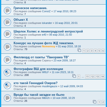
Ответы:
8
Греческое написание.
Последнее сообщение
ConstZ
«
17 мар 2010, 08:23
Ответы:
7
Объект Х
Последнее сообщение
iskander
«
16 мар 2010, 20:01
Ответы:
4
Шерлок Холмс и ленинградский метрострой
Последнее сообщение
в40
«
06 мар 2010, 21:50
Ответы:
1
Конкурс на лучшее фото ЖД тематики.
Последнее сообщение
Nomernoy
«
01 мар 2010, 18:18
Ответы:
79
1
2
3
4
5
6
Филлворд от газеты "Панорама ТВ"
Последнее сообщение
Серега
«
23 ноя 2009, 18:27
Ответы:
4
Фотографии ВШ для коллекции
Последнее сообщение
W0LF
«
11 сен 2023, 16:11
Ответы:
208
1
11
12
13
14
…
кто такой Геннадий Озеров?
Последнее сообщение
muslimgauze
«
12 май 2009, 04:03
Ответы:
4
Вроде бы такой загадки не было
Последнее сообщение
Mitrich
«
10 ноя 2008, 10:29
Ответы:
26
1
2