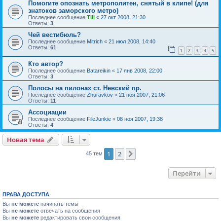
Помогите опознать метрополитен, снятый в клипе! (для
знатоков заморского метро)
Последнее сообщение
Till
«
27 окт 2008, 21:30
Ответы:
3
Чей вестибюль?
Последнее сообщение
Mitrich
«
21 июл 2008, 14:40
Ответы:
61
1
2
3
4
5
Кто автор?
Последнее сообщение
Batareikin
«
17 янв 2008, 22:00
Ответы:
3
Полосы на пилонах ст. Невский пр.
Последнее сообщение
Zhuravkov
«
21 ноя 2007, 21:06
Ответы:
11
Ассоциации
Последнее сообщение
FileJunkie
«
08 ноя 2007, 19:38
Ответы:
4
Новая тема
1
2
След.
45 тем
Перейти
ПРАВА ДОСТУПА
Вы
не можете
начинать темы
Вы
не можете
отвечать на сообщения
Вы
не можете
редактировать свои сообщения