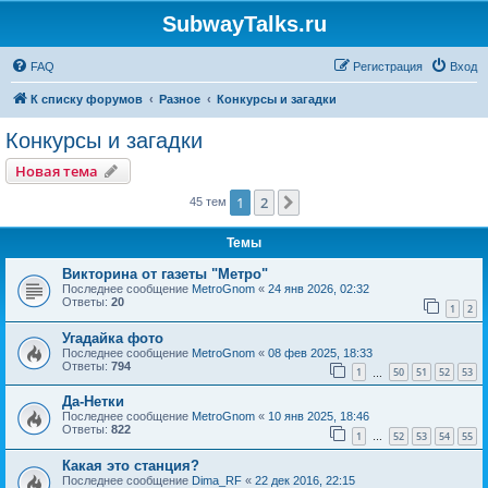
SubwayTalks.ru
FAQ
Регистрация
Вход
К списку форумов
Разное
Конкурсы и загадки
Конкурсы и загадки
Новая тема
1
2
След.
45 тем
Темы
Викторина от газеты "Метро"
Последнее сообщение
MetroGnom
«
24 янв 2026, 02:32
Ответы:
20
1
2
Угадайка фото
Последнее сообщение
MetroGnom
«
08 фев 2025, 18:33
Ответы:
794
1
50
51
52
53
…
Да-Нетки
Последнее сообщение
MetroGnom
«
10 янв 2025, 18:46
Ответы:
822
1
52
53
54
55
…
Какая это станция?
Последнее сообщение
Dima_RF
«
22 дек 2016, 22:15