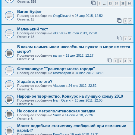
Ответы:
529
1
33
34
35
36
…
Вагон-Буфет
Последнее сообщение
OlegDitravel
«
26 апр 2015, 12:52
Ответы:
15
1
2
Маленький тест
Последнее сообщение
ЛВС-90
«
01 фев 2013, 22:28
Ответы:
18
1
2
В каком наименьшем населённом пункте в мире имеется
метро?
Последнее сообщение
pahan
«
19 дек 2012, 12:17
Ответы:
51
1
2
3
4
Фотоконкурс "Транспорт моего города"
Последнее сообщение
rostransport
«
04 июл 2012, 14:18
Угадайте, кто это?
Последнее сообщение
Vladson
«
24 янв 2012, 22:52
Ответы:
4
Народное творчество. Конкурс на лучшую схему 2010
Последнее сообщение
Ivan_Ozerki
«
13 янв 2011, 12:05
Ответы:
4
Не совсем метрополитеновская загадка
Последнее сообщение
Smith
«
14 сен 2010, 22:26
Ответы:
8
Может подобьем статистику сообщений при изменении
кармЫ?
Последнее сообщение
EuroYura
«
19 май 2010, 12:31