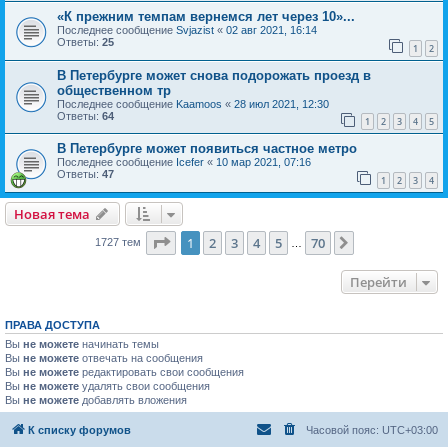
«К прежним темпам вернемся лет через 10»...
Последнее сообщение
Svjazist
«
02 авг 2021, 16:14
Ответы:
25
1
2
В Петербурге может снова подорожать проезд в
общественном тр
Последнее сообщение
Kaamoos
«
28 июл 2021, 12:30
Ответы:
64
1
2
3
4
5
В Петербурге может появиться частное метро
Последнее сообщение
Icefer
«
10 мар 2021, 07:16
Ответы:
47
1
2
3
4
Новая тема
Страница
1
из
70
1
2
3
4
5
70
След.
1727 тем
…
Перейти
ПРАВА ДОСТУПА
Вы
не можете
начинать темы
Вы
не можете
отвечать на сообщения
Вы
не можете
редактировать свои сообщения
Вы
не можете
удалять свои сообщения
Вы
не можете
добавлять вложения
К списку форумов
Часовой пояс:
UTC+03:00