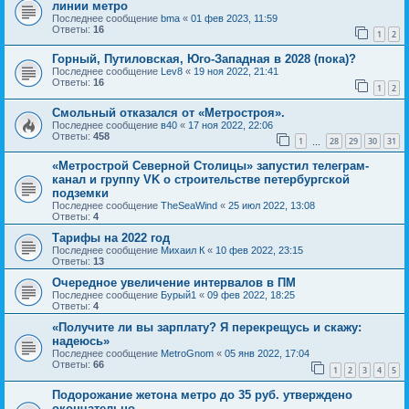
линии метро
Последнее сообщение
bma
«
01 фев 2023, 11:59
Ответы:
16
1
2
Горный, Путиловская, Юго-Западная в 2028 (пока)?
Последнее сообщение
Lev8
«
19 ноя 2022, 21:41
Ответы:
16
1
2
Смольный отказался от «Метростроя».
Последнее сообщение
в40
«
17 ноя 2022, 22:06
Ответы:
458
1
28
29
30
31
…
«Метрострой Северной Столицы» запустил телеграм-
канал и группу VK о строительстве петербургской
подземки
Последнее сообщение
TheSeaWind
«
25 июл 2022, 13:08
Ответы:
4
Тарифы на 2022 год
Последнее сообщение
Михаил К
«
10 фев 2022, 23:15
Ответы:
13
Очередное увеличение интервалов в ПМ
Последнее сообщение
Бурый1
«
09 фев 2022, 18:25
Ответы:
4
«Получите ли вы зарплату? Я перекрещусь и скажу:
надеюсь»
Последнее сообщение
MetroGnom
«
05 янв 2022, 17:04
Ответы:
66
1
2
3
4
5
Подорожание жетона метро до 35 руб. утверждено
окончательно