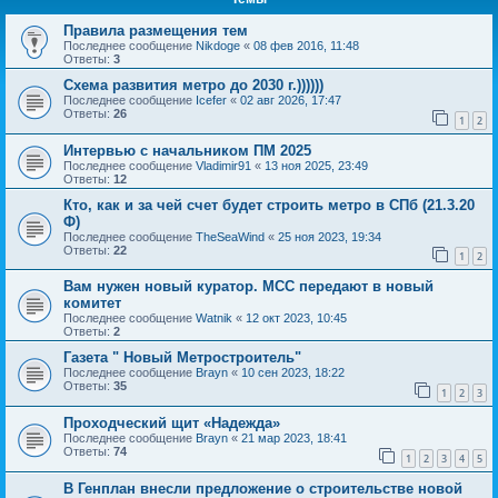
Правила размещения тем
Последнее сообщение
Nikdoge
«
08 фев 2016, 11:48
Ответы:
3
Схема развития метро до 2030 г.))))))
Последнее сообщение
Icefer
«
02 авг 2026, 17:47
Ответы:
26
1
2
Интервью с начальником ПМ 2025
Последнее сообщение
Vladimir91
«
13 ноя 2025, 23:49
Ответы:
12
Кто, как и за чей счет будет строить метро в СПб (21.3.20
Ф)
Последнее сообщение
TheSeaWind
«
25 ноя 2023, 19:34
Ответы:
22
1
2
Вам нужен новый куратор. МСС передают в новый
комитет
Последнее сообщение
Watnik
«
12 окт 2023, 10:45
Ответы:
2
Газета " Новый Метростроитель"
Последнее сообщение
Brayn
«
10 сен 2023, 18:22
Ответы:
35
1
2
3
Проходческий щит «Надежда»
Последнее сообщение
Brayn
«
21 мар 2023, 18:41
Ответы:
74
1
2
3
4
5
В Генплан внесли предложение о строительстве новой