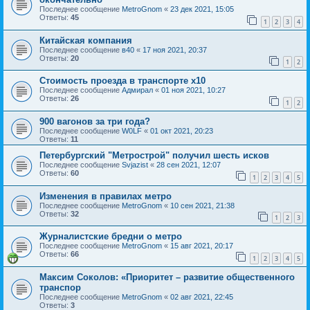
Последнее сообщение
MetroGnom
«
23 дек 2021, 15:05
Ответы:
45
1
2
3
4
Китайская компания
Последнее сообщение
в40
«
17 ноя 2021, 20:37
Ответы:
20
1
2
Стоимость проезда в транспорте х10
Последнее сообщение
Адмирал
«
01 ноя 2021, 10:27
Ответы:
26
1
2
900 вагонов за три года?
Последнее сообщение
W0LF
«
01 окт 2021, 20:23
Ответы:
11
Петербургский "Метрострой" получил шесть исков
Последнее сообщение
Svjazist
«
28 сен 2021, 12:07
Ответы:
60
1
2
3
4
5
Изменения в правилах метро
Последнее сообщение
MetroGnom
«
10 сен 2021, 21:38
Ответы:
32
1
2
3
Журналистские бредни о метро
Последнее сообщение
MetroGnom
«
15 авг 2021, 20:17
Ответы:
66
1
2
3
4
5
Максим Соколов: «Приоритет – развитие общественного
транспор
Последнее сообщение
MetroGnom
«
02 авг 2021, 22:45
Ответы:
3