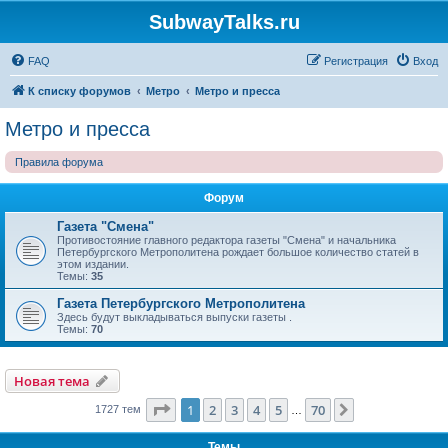
SubwayTalks.ru
FAQ
Регистрация
Вход
К списку форумов
Метро
Метро и пресса
Метро и пресса
Правила форума
Форум
Газета "Смена"
Противостояние главного редактора газеты "Смена" и начальника
Петербургского Метрополитена рождает большое количество статей в
этом издании.
Темы:
35
Газета Петербургского Метрополитена
Здесь будут выкладываться выпуски газеты .
Темы:
70
Новая тема
Страница
1
из
70
1
2
3
4
5
70
След.
1727 тем
…
Темы