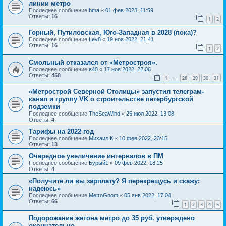
линии метро
Последнее сообщение
bma
«
01 фев 2023, 11:59
Ответы:
16
1
2
Горный, Путиловская, Юго-Западная в 2028 (пока)?
Последнее сообщение
Lev8
«
19 ноя 2022, 21:41
Ответы:
16
1
2
Смольный отказался от «Метростроя».
Последнее сообщение
в40
«
17 ноя 2022, 22:06
Ответы:
458
1
28
29
30
31
…
«Метрострой Северной Столицы» запустил телеграм-
канал и группу VK о строительстве петербургской
подземки
Последнее сообщение
TheSeaWind
«
25 июл 2022, 13:08
Ответы:
4
Тарифы на 2022 год
Последнее сообщение
Михаил К
«
10 фев 2022, 23:15
Ответы:
13
Очередное увеличение интервалов в ПМ
Последнее сообщение
Бурый1
«
09 фев 2022, 18:25
Ответы:
4
«Получите ли вы зарплату? Я перекрещусь и скажу:
надеюсь»
Последнее сообщение
MetroGnom
«
05 янв 2022, 17:04
Ответы:
66
1
2
3
4
5
Подорожание жетона метро до 35 руб. утверждено
окончательно