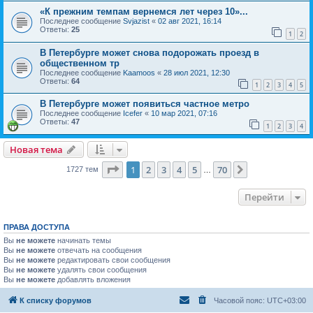
«К прежним темпам вернемся лет через 10»...
Последнее сообщение
Svjazist
«
02 авг 2021, 16:14
Ответы:
25
1
2
В Петербурге может снова подорожать проезд в
общественном тр
Последнее сообщение
Kaamoos
«
28 июл 2021, 12:30
Ответы:
64
1
2
3
4
5
В Петербурге может появиться частное метро
Последнее сообщение
Icefer
«
10 мар 2021, 07:16
Ответы:
47
1
2
3
4
Новая тема
Страница
1
из
70
1
2
3
4
5
70
След.
1727 тем
…
Перейти
ПРАВА ДОСТУПА
Вы
не можете
начинать темы
Вы
не можете
отвечать на сообщения
Вы
не можете
редактировать свои сообщения
Вы
не можете
удалять свои сообщения
Вы
не можете
добавлять вложения
К списку форумов
Часовой пояс:
UTC+03:00