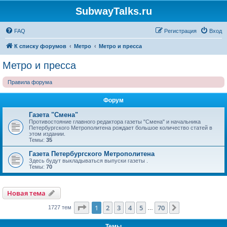
SubwayTalks.ru
FAQ
Регистрация
Вход
К списку форумов
Метро
Метро и пресса
Метро и пресса
Правила форума
Форум
Газета "Смена"
Противостояние главного редактора газеты "Смена" и начальника
Петербургского Метрополитена рождает большое количество статей в
этом издании.
Темы:
35
Газета Петербургского Метрополитена
Здесь будут выкладываться выпуски газеты .
Темы:
70
Новая тема
Страница
1
из
70
1
2
3
4
5
70
След.
1727 тем
…
Темы