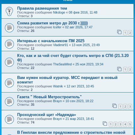
Правила размещения тем
Последнее сообщение
Nikdoge
«
08 фев 2016, 11:48
Ответы:
3
Схема развития метро до 2030 г.))))))
Последнее сообщение
Icefer
«
02 авг 2026, 17:47
Ответы:
26
1
2
Интервью с начальником ПМ 2025
Последнее сообщение
Vladimir91
«
13 ноя 2025, 23:49
Ответы:
12
Кто, как и за чей счет будет строить метро в СПб (21.3.20
Ф)
Последнее сообщение
TheSeaWind
«
25 ноя 2023, 19:34
Ответы:
22
1
2
Вам нужен новый куратор. МСС передают в новый
комитет
Последнее сообщение
Watnik
«
12 окт 2023, 10:45
Ответы:
2
Газета " Новый Метростроитель"
Последнее сообщение
Brayn
«
10 сен 2023, 18:22
Ответы:
35
1
2
3
Проходческий щит «Надежда»
Последнее сообщение
Brayn
«
21 мар 2023, 18:41
Ответы:
74
1
2
3
4
5
В Генплан внесли предложение о строительстве новой