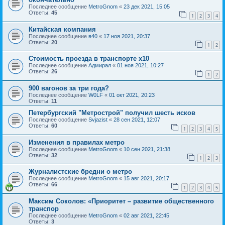
Последнее сообщение
MetroGnom
«
23 дек 2021, 15:05
Ответы:
45
1
2
3
4
Китайская компания
Последнее сообщение
в40
«
17 ноя 2021, 20:37
Ответы:
20
1
2
Стоимость проезда в транспорте х10
Последнее сообщение
Адмирал
«
01 ноя 2021, 10:27
Ответы:
26
1
2
900 вагонов за три года?
Последнее сообщение
W0LF
«
01 окт 2021, 20:23
Ответы:
11
Петербургский "Метрострой" получил шесть исков
Последнее сообщение
Svjazist
«
28 сен 2021, 12:07
Ответы:
60
1
2
3
4
5
Изменения в правилах метро
Последнее сообщение
MetroGnom
«
10 сен 2021, 21:38
Ответы:
32
1
2
3
Журналистские бредни о метро
Последнее сообщение
MetroGnom
«
15 авг 2021, 20:17
Ответы:
66
1
2
3
4
5
Максим Соколов: «Приоритет – развитие общественного
транспор
Последнее сообщение
MetroGnom
«
02 авг 2021, 22:45
Ответы:
3