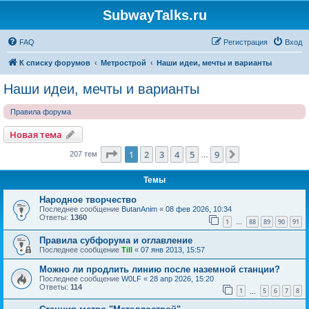
SubwayTalks.ru
FAQ
Регистрация
Вход
К списку форумов
Метрострой
Наши идеи, мечты и варианты
Наши идеи, мечты и варианты
Правила форума
Новая тема
Страница
1
из
9
1
2
3
4
5
9
След.
207 тем
…
Темы
Народное творчество
Последнее сообщение
ButanAnim
«
08 фев 2026, 10:34
Ответы:
1360
1
88
89
90
91
…
Правила субфорума и оглавление
Последнее сообщение
Till
«
07 янв 2013, 15:57
Можно ли продлить линию после наземной станции?
Последнее сообщение
W0LF
«
28 апр 2026, 15:20
Ответы:
114
1
5
6
7
8
…