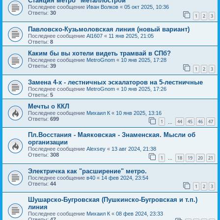
Станция метро "Металлострой"
Последнее сообщение
Иван Волков
«
05 окт 2025, 10:36
Ответы:
30
1
2
3
Павловско-Кузьмоловская линия (новый вариант)
Последнее сообщение
Al1607
«
11 янв 2025, 21:05
Ответы:
8
Каким бы вы хотели видеть трамвай в СПб?
Последнее сообщение
MetroGnom
«
10 янв 2025, 17:28
Ответы:
39
1
2
3
Замена 4-х - лестничных эскалаторов на 5-лестничные
Последнее сообщение
MetroGnom
«
10 янв 2025, 17:26
Ответы:
5
Мечты о ККЛ
Последнее сообщение
Михаил К
«
10 янв 2025, 13:16
Ответы:
699
1
44
45
46
47
…
Пл.Восстания - Маяковская - Знаменская. Мысли об
организации
Последнее сообщение
Alexsey
«
13 авг 2024, 21:38
Ответы:
308
1
18
19
20
21
…
Электричка как "расширение" метро.
Последнее сообщение
в40
«
14 фев 2024, 23:54
Ответы:
44
1
2
3
Шушарско-Бугровская (Пушкинско-Бугровская и т.п.)
линия
Последнее сообщение
Михаил К
«
08 фев 2024, 23:33
Ответы:
47