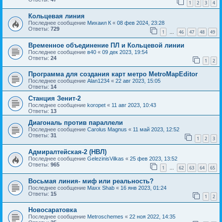
1
2
3
4
Кольцевая линия
Последнее сообщение
Михаил К
«
08 фев 2024, 23:28
Ответы:
729
1
46
47
48
49
…
Временное объединение ПЛ и Кольцевой линии
Последнее сообщение
в40
«
09 дек 2023, 19:54
Ответы:
24
1
2
Программа для создания карт метро MetroMapEditor
Последнее сообщение
Alan1234
«
22 авг 2023, 15:05
Ответы:
14
Станция Зенит-2
Последнее сообщение
koropet
«
11 авг 2023, 10:43
Ответы:
13
Диагональ против параллели
Последнее сообщение
Carolus Magnus
«
11 май 2023, 12:52
Ответы:
31
1
2
3
Адмиралтейская-2 (НВЛ)
Последнее сообщение
GelezinisVilkas
«
25 фев 2023, 13:52
Ответы:
965
1
62
63
64
65
…
Восьмая линия- миф или реальность?
Последнее сообщение
Maxx Shab
«
16 янв 2023, 01:24
Ответы:
15
1
2
Новосаратовка
Последнее сообщение
Metroschemes
«
22 ноя 2022, 14:35