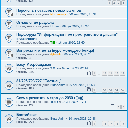
Ответы:
59
1
2
3
4
Перечень поставок новых вагонов
Последнее сообщение
Nomernoy
«
20 май 2013, 10:31
Оглавление раздела
Последнее сообщение
Urban
«
06 дек 2012, 13:22
Подфорум "Информационное пространство и дизайн" -
оглавление
Последнее сообщение
Till
«
16 дек 2010, 18:49
Вопросы и ответы (курс молодого бойца)
Последнее сообщение
djtonik
«
05 июл 2009, 20:28
Ответы:
1
Баку. Азербайджан
Последнее сообщение
W0LF
«
07 авг 2026, 02:16
Ответы:
190
1
10
11
12
13
…
81-725/726/727 "Балтиец"
Последнее сообщение
ButanAnim
«
06 авг 2026, 18:53
Ответы:
819
1
52
53
54
55
…
Схема развития метро до 2030 г.))))))
Последнее сообщение
Icefer
«
02 авг 2026, 17:47
Ответы:
26
1
2
Балтийская
Последнее сообщение
ButanAnim
«
10 июл 2026, 20:48
Ответы:
277
1
16
17
18
19
…