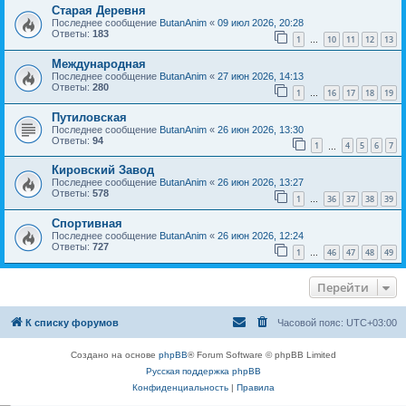
Старая Деревня
Последнее сообщение
ButanAnim
«
09 июл 2026, 20:28
Ответы:
183
1
10
11
12
13
…
Международная
Последнее сообщение
ButanAnim
«
27 июн 2026, 14:13
Ответы:
280
1
16
17
18
19
…
Путиловская
Последнее сообщение
ButanAnim
«
26 июн 2026, 13:30
Ответы:
94
1
4
5
6
7
…
Кировский Завод
Последнее сообщение
ButanAnim
«
26 июн 2026, 13:27
Ответы:
578
1
36
37
38
39
…
Спортивная
Последнее сообщение
ButanAnim
«
26 июн 2026, 12:24
Ответы:
727
1
46
47
48
49
…
Перейти
К списку форумов
Часовой пояс:
UTC+03:00
Создано на основе
phpBB
® Forum Software © phpBB Limited
Русская поддержка phpBB
Конфиденциальность
|
Правила