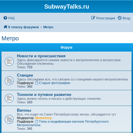
SubwayTalks.ru
FAQ
Регистрация
Вход
К списку форумов
Метро
Метро
Форум
Новости и происшествия
Здесь фиксируются свежие новости о метрополитене и метрострое.
Обсуждения отключены.
Темы:
733
Станции
Здесь обсуждаем все, что связано со станциями нашего метрополитена
Подфорум:
Старые фотографии
Темы:
362
Тоннели и путевое развитие
Здесь можно читать и писать о действующих тоннелях
Темы:
163
Вагоны
Все, что ездит по Санкт-Петербургскому метро, обсуждается тут
Модератор:
Nomernoy
Подфорум:
Типы и модификации вагонов Петербургского
Метрополитена
Темы:
341