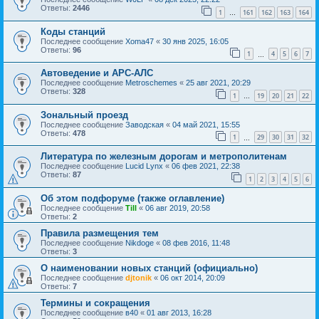
Ответы:
2446
1
161
162
163
164
…
Коды станций
Последнее сообщение
Xoma47
«
30 янв 2025, 16:05
Ответы:
96
1
4
5
6
7
…
Автоведение и АРС-АЛС
Последнее сообщение
Metroschemes
«
25 авг 2021, 20:29
Ответы:
328
1
19
20
21
22
…
Зональный проезд
Последнее сообщение
Заводская
«
04 май 2021, 15:55
Ответы:
478
1
29
30
31
32
…
Литература по железным дорогам и метрополитенам
Последнее сообщение
Lucid Lynx
«
06 фев 2021, 22:38
Ответы:
87
1
2
3
4
5
6
Об этом подфоруме (также оглавление)
Последнее сообщение
Till
«
06 авг 2019, 20:58
Ответы:
2
Правила размещения тем
Последнее сообщение
Nikdoge
«
08 фев 2016, 11:48
Ответы:
3
О наименовании новых станций (официально)
Последнее сообщение
djtonik
«
06 окт 2014, 20:09
Ответы:
7
Термины и сокращения
Последнее сообщение
в40
«
01 авг 2013, 16:28