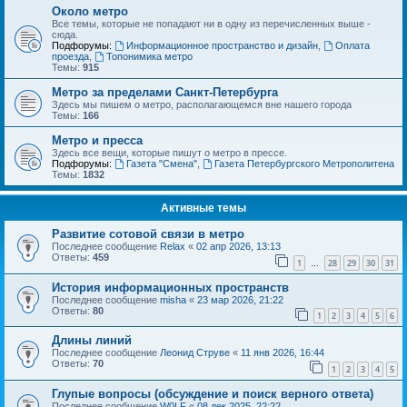
Около метро
Все темы, которые не попадают ни в одну из перечисленных выше -
сюда.
Подфорумы:
Информационное пространство и дизайн
,
Оплата
проезда
,
Топонимика метро
Темы:
915
Метро за пределами Санкт-Петербурга
Здесь мы пишем о метро, располагающемся вне нашего города
Темы:
166
Метро и пресса
Здесь все вещи, которые пишут о метро в прессе.
Подфорумы:
Газета "Смена"
,
Газета Петербургского Метрополитена
Темы:
1832
Активные темы
Развитие сотовой связи в метро
Последнее сообщение
Relax
«
02 апр 2026, 13:13
Ответы:
459
1
28
29
30
31
…
История информационных пространств
Последнее сообщение
misha
«
23 мар 2026, 21:22
Ответы:
80
1
2
3
4
5
6
Длины линий
Последнее сообщение
Леонид Струве
«
11 янв 2026, 16:44
Ответы:
70
1
2
3
4
5
Глупые вопросы (обсуждение и поиск верного ответа)
Последнее сообщение
W0LF
«
08 дек 2025, 22:22