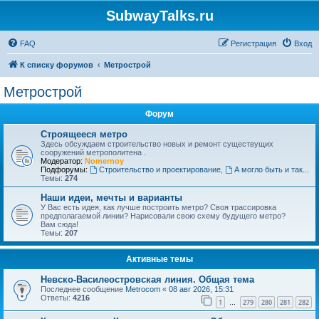
SubwayTalks.ru
FAQ
Регистрация
Вход
К списку форумов
Метрострой
Метрострой
Форум
Строящееся метро
Здесь обсуждаем строительство новых и ремонт существущих
сооружений метрополитена .
Модератор:
Nomernoy
Подфорумы:
Строительство и проектирование
,
А могло быть и так...
Темы:
274
Наши идеи, мечты и варианты
У Вас есть идея, как лучше построить метро? Своя трассировка
предполагаемой линии? Нарисовали свою схему будущего метро?
Вам сюда!
Темы:
207
Активные темы
Невско-Василеостровская линия. Общая тема
Последнее сообщение
Metrocom
«
08 авг 2026, 15:31
Ответы:
4216
1
279
280
281
282
…