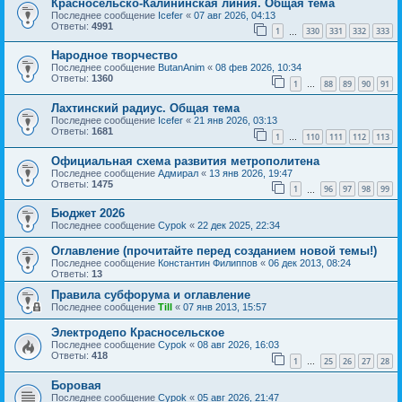
Красносельско-Калининская линия. Общая тема
Последнее сообщение
Icefer
«
07 авг 2026, 04:13
Ответы:
4991
1
330
331
332
333
…
Народное творчество
Последнее сообщение
ButanAnim
«
08 фев 2026, 10:34
Ответы:
1360
1
88
89
90
91
…
Лахтинский радиус. Общая тема
Последнее сообщение
Icefer
«
21 янв 2026, 03:13
Ответы:
1681
1
110
111
112
113
…
Официальная схема развития метрополитена
Последнее сообщение
Адмирал
«
13 янв 2026, 19:47
Ответы:
1475
1
96
97
98
99
…
Бюджет 2026
Последнее сообщение
Cypok
«
22 дек 2025, 22:34
Оглавление (прочитайте перед созданием новой темы!)
Последнее сообщение
Константин Филиппов
«
06 дек 2013, 08:24
Ответы:
13
Правила субфорума и оглавление
Последнее сообщение
Till
«
07 янв 2013, 15:57
Электродепо Красносельское
Последнее сообщение
Cypok
«
08 авг 2026, 16:03
Ответы:
418
1
25
26
27
28
…
Боровая
Последнее сообщение
Cypok
«
05 авг 2026, 21:47