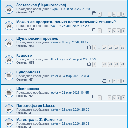
Заставская (Черниговская)
Последнее сообщение
Cypok
«
06 июл 2026, 21:38
Ответы:
117
1
5
6
7
8
…
Можно ли продлить линию после наземной станции?
Последнее сообщение
W0LF
«
28 апр 2026, 15:20
Ответы:
114
1
5
6
7
8
…
Шуваловский проспект
Последнее сообщение
Icefer
«
18 апр 2026, 18:12
Ответы:
439
1
27
28
29
30
…
Кудрово
Последнее сообщение
Alex Gleys
«
28 мар 2026, 11:59
Ответы:
655
1
41
42
43
44
…
Суворовская
Последнее сообщение
Icefer
«
04 мар 2026, 23:04
Ответы:
47
1
2
3
4
Шкиперская
Последнее сообщение
Icefer
«
01 мар 2026, 04:55
Ответы:
92
1
4
5
6
7
…
Петергофское Шоссе
Последнее сообщение
Icefer
«
22 фев 2026, 19:53
Ответы:
3
Магистраль 31 (Каменка)
Последнее сообщение
Icefer
«
22 фев 2026, 19:39
Ответы:
3