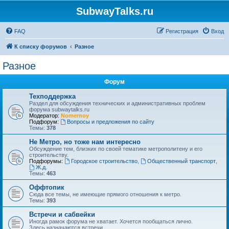
SubwayTalks.ru
FAQ
Регистрация
Вход
К списку форумов
Разное
Разное
Форум
Техподдержка
Раздел для обсуждения технических и административных проблем
форума subwaytalks.ru
Модератор:
Nomernoy
Подфорум:
Вопросы и предложения по сайту
Темы:
378
Не Метро, но тоже нам интересно
Обсуждение тем, близких по своей тематике метрополитену и его
строительству.
Подфорумы:
Городское строительство
,
Общественный транспорт
,
Ж.д.
Темы:
463
Оффтопик
Сюда все темы, не имеющие прямого отношения к метро.
Темы:
393
Встречи и сабвейки
Иногда рамок форума не хватает. Хочется пообщаться лично.
Здесь назначаются встречи.