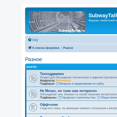
SubwayTalk
Форумы любителей м
FAQ
К списку форумов
Разное
Разное
ФОРУМ
Техподдержка
Раздел для обсуждения технических и административны
Модератор:
Nomernoy
Подфорум:
Вопросы и предложения по сайту
Не Метро, но тоже нам интересно
Обсуждение тем, близких по своей тематике метрополите
Подфорумы:
Городское строительство
,
Общественн
Оффтопик
Сюда все темы, не имеющие прямого отношения к метро