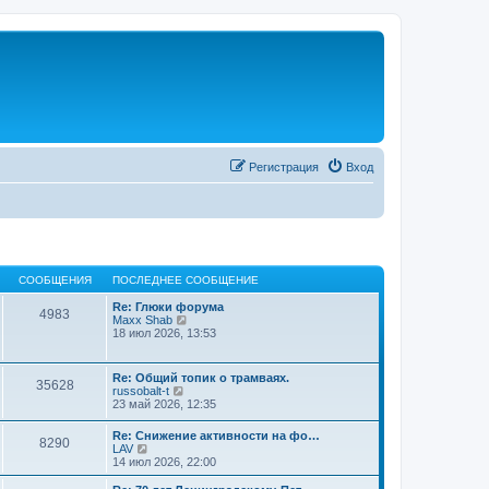
Регистрация
Вход
СООБЩЕНИЯ
ПОСЛЕДНЕЕ СООБЩЕНИЕ
Re: Глюки форума
4983
П
Maxx Shab
е
18 июл 2026, 13:53
р
е
й
Re: Общий топик о трамваях.
35628
т
П
russobalt-t
и
е
23 май 2026, 12:35
к
р
п
е
Re: Снижение активности на фо…
о
8290
й
П
LAV
с
т
е
14 июл 2026, 22:00
л
и
р
е
к
е