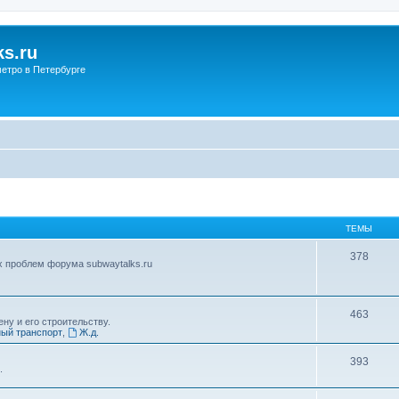
s.ru
етро в Петербурге
ТЕМЫ
378
х проблем форума subwaytalks.ru
463
ну и его строительству.
ый транспорт
,
Ж.д.
393
.