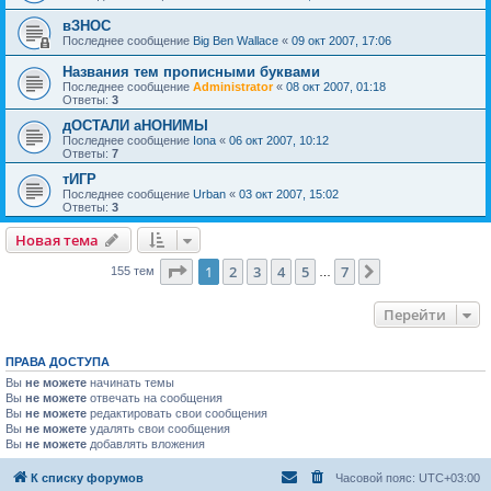
вЗНОС
Последнее сообщение
Big Ben Wallace
«
09 окт 2007, 17:06
Названия тем прописными буквами
Последнее сообщение
Administrator
«
08 окт 2007, 01:18
Ответы:
3
дОСТАЛИ аНОНИМЫ
Последнее сообщение
Iona
«
06 окт 2007, 10:12
Ответы:
7
тИГР
Последнее сообщение
Urban
«
03 окт 2007, 15:02
Ответы:
3
Новая тема
Страница
1
из
7
1
2
3
4
5
7
След.
155 тем
…
Перейти
ПРАВА ДОСТУПА
Вы
не можете
начинать темы
Вы
не можете
отвечать на сообщения
Вы
не можете
редактировать свои сообщения
Вы
не можете
удалять свои сообщения
Вы
не можете
добавлять вложения
К списку форумов
Часовой пояс:
UTC+03:00