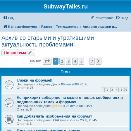
SubwayTalks.ru
FAQ
Регистрация
Вход
К списку форумов
Разное
Техподдержка
Архив со старыми и утратившими актуальность проблемами
Архив со старыми и утратившими
актуальность проблемами
Новая тема
Страница
1
из
7
1
2
3
4
5
7
След.
155 тем
…
Темы
Глюки на форуме!!!
Последнее сообщение
Дем
«
06 ноя 2008, 01:45
Ответы:
76
1
2
3
4
5
6
Не приходит собщение на мыло о новых сообщениях в
подписанных темах и форумах..
Последнее сообщение
djtonik
«
26 окт 2008, 04:21
Ответы:
8
Как добавлять изображения на форум?
Последнее сообщение
DSROpen
«
25 сен 2008, 20:45
Ответы:
3
Как часто можно изменять карму