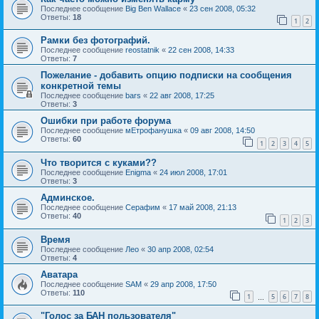
Последнее сообщение
Big Ben Wallace
«
23 сен 2008, 05:32
Ответы:
18
1
2
Рамки без фотографий.
Последнее сообщение
reostatnik
«
22 сен 2008, 14:33
Ответы:
7
Пожелание - добавить опцию подписки на сообщения
конкретной темы
Последнее сообщение
bars
«
22 авг 2008, 17:25
Ответы:
3
Ошибки при работе форума
Последнее сообщение
мЕтрофанушка
«
09 авг 2008, 14:50
Ответы:
60
1
2
3
4
5
Что творится с куками??
Последнее сообщение
Enigma
«
24 июл 2008, 17:01
Ответы:
3
Админское.
Последнее сообщение
Серафим
«
17 май 2008, 21:13
Ответы:
40
1
2
3
Время
Последнее сообщение
Лео
«
30 апр 2008, 02:54
Ответы:
4
Аватара
Последнее сообщение
SAM
«
29 апр 2008, 17:50
Ответы:
110
1
5
6
7
8
…
"Голос за БАН пользователя"