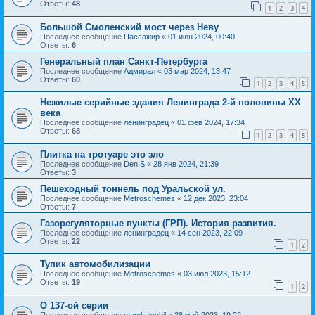
Ответы:
48
1
2
3
4
Большой Смоленский мост через Неву
Последнее сообщение
Пассажир
«
01 июн 2024, 00:40
Ответы:
6
Генеральный план Санкт-Петербурга
Последнее сообщение
Адмирал
«
03 мар 2024, 13:47
Ответы:
60
1
2
3
4
5
Нежилые серийные здания Ленинграда 2-й половины XX
века
Последнее сообщение
ленинградец
«
01 фев 2024, 17:34
Ответы:
68
1
2
3
4
5
Плитка на тротуаре это зло
Последнее сообщение
Den.S
«
28 янв 2024, 21:39
Ответы:
3
Пешеходный тоннель под Уральской ул.
Последнее сообщение
Metroschemes
«
12 дек 2023, 23:04
Ответы:
7
Газорегуляторные пункты (ГРП). История развития.
Последнее сообщение
ленинградец
«
14 сен 2023, 22:09
Ответы:
22
1
2
Тупик автомобилизации
Последнее сообщение
Metroschemes
«
03 июл 2023, 15:12
Ответы:
19
1
2
О 137-ой серии