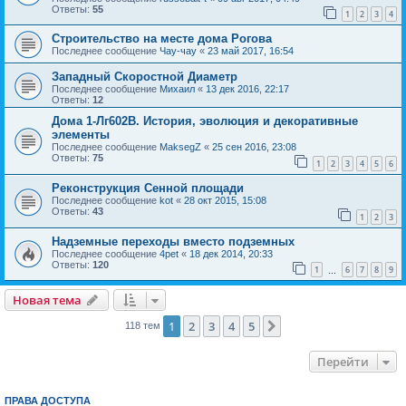
Ответы:
55
1
2
3
4
Строительство на месте дома Рогова
Последнее сообщение
Чау-чау
«
23 май 2017, 16:54
Западный Скоростной Диаметр
Последнее сообщение
Михаил
«
13 дек 2016, 22:17
Ответы:
12
Дома 1-Лг602В. История, эволюция и декоративные
элементы
Последнее сообщение
MaksegZ
«
25 сен 2016, 23:08
Ответы:
75
1
2
3
4
5
6
Реконструкция Сенной площади
Последнее сообщение
kot
«
28 окт 2015, 15:08
Ответы:
43
1
2
3
Надземные переходы вместо подземных
Последнее сообщение
4pet
«
18 дек 2014, 20:33
Ответы:
120
1
6
7
8
9
…
Новая тема
1
2
3
4
5
След.
118 тем
Перейти
ПРАВА ДОСТУПА