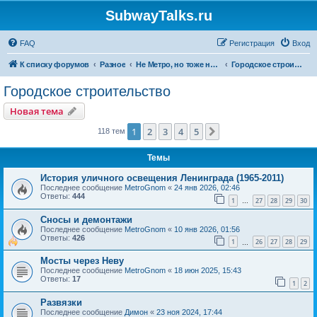
SubwayTalks.ru
FAQ
Регистрация
Вход
К списку форумов
Разное
Не Метро, но тоже нам интересно
Городское строительство
Городское строительство
Новая тема
1
2
3
4
5
След.
118 тем
Темы
История уличного освещения Ленинграда (1965-2011)
Последнее сообщение
MetroGnom
«
24 янв 2026, 02:46
Ответы:
444
1
27
28
29
30
…
Сносы и демонтажи
Последнее сообщение
MetroGnom
«
10 янв 2026, 01:56
Ответы:
426
1
26
27
28
29
…
Мосты через Неву
Последнее сообщение
MetroGnom
«
18 июн 2025, 15:43
Ответы:
17
1
2
Развязки
Последнее сообщение
Димон
«
23 ноя 2024, 17:44