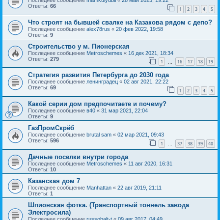
Последнее сообщение
mamkulyubil
«
28 май 2023, 19:22
Ответы:
66
1
2
3
4
5
Что строят на бывшей свалке на Казакова рядом с депо?
Последнее сообщение
alex78rus
«
20 фев 2022, 19:58
Ответы:
9
Строительство у м. Пионерская
Последнее сообщение
Metroschemes
«
16 дек 2021, 18:34
Ответы:
279
1
16
17
18
19
…
Стратегия развития Петербурга до 2030 года
Последнее сообщение
ленинградец
«
02 авг 2021, 22:22
Ответы:
69
1
2
3
4
5
Какой серии дом предпочитаете и почему?
Последнее сообщение
в40
«
31 мар 2021, 22:04
Ответы:
9
ГазПромСкрёб
Последнее сообщение
brutal sam
«
02 мар 2021, 09:43
Ответы:
596
1
37
38
39
40
…
Дачные поселки внутри города
Последнее сообщение
Metroschemes
«
11 авг 2020, 16:31
Ответы:
10
Казанская дом 7
Последнее сообщение
Manhattan
«
22 авг 2019, 21:11
Ответы:
1
Шпионская фотка. (Транспортный тоннель завода
Электросила)
Последнее сообщение
russobalt-t
«
09 авг 2017, 04:49