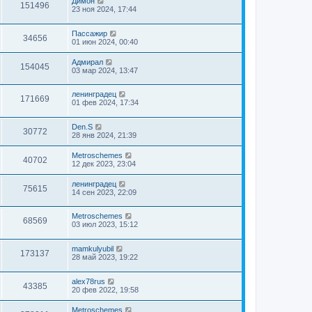
Димон
151496
23 ноя 2024, 17:44
Пассажир
34656
01 июн 2024, 00:40
Адмирал
154045
03 мар 2024, 13:47
ленинградец
171669
01 фев 2024, 17:34
Den.S
30772
28 янв 2024, 21:39
Metroschemes
40702
12 дек 2023, 23:04
ленинградец
75615
14 сен 2023, 22:09
Metroschemes
68569
03 июл 2023, 15:12
mamkulyubil
173137
28 май 2023, 19:22
alex78rus
43385
20 фев 2022, 19:58
Metroschemes