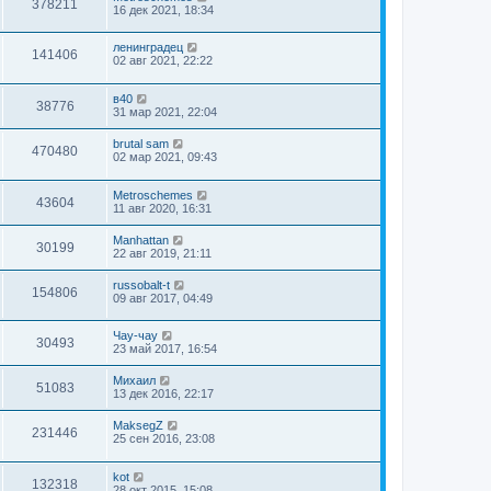
378211
16 дек 2021, 18:34
ленинградец
141406
02 авг 2021, 22:22
в40
38776
31 мар 2021, 22:04
brutal sam
470480
02 мар 2021, 09:43
Metroschemes
43604
11 авг 2020, 16:31
Manhattan
30199
22 авг 2019, 21:11
russobalt-t
154806
09 авг 2017, 04:49
Чау-чау
30493
23 май 2017, 16:54
Михаил
51083
13 дек 2016, 22:17
MaksegZ
231446
25 сен 2016, 23:08
kot
132318
28 окт 2015, 15:08