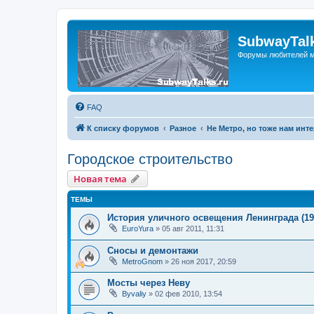
SubwayTalk
Форумы любителей м
FAQ
К списку форумов
Разное
Не Метро, но тоже нам инт
Городское строительство
Новая тема
ТЕМЫ
История уличного освещения Ленинграда (196
EuroYura
»
05 авг 2011, 11:31
Сносы и демонтажи
MetroGnom
»
26 ноя 2017, 20:59
Мосты через Неву
Byvaliy
»
02 фев 2010, 13:54