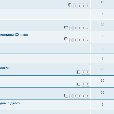
48
1
2
3
4
6
60
1
2
3
4
5
оловины XX века
68
1
2
3
4
5
3
7
вития.
22
1
2
19
1
2
66
1
2
3
4
5
ядом с депо?
9