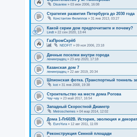
Disaview
»
03 июн 2006, 16:08
Стратегия развития Петербурга до 2030 года
Константин Филиппов
»
31 янв 2013, 03:27
Какой серии дом предпочитаете и почему?
Lindt
»
22 сен 2020, 13:44
ГазПромСкрёб
NEOFIT
»
09 ноя 2006, 23:18
Дачные поселки внутри города
ленинградец
»
23 апр 2020, 17:18
Казанская дом 7
ленинградец
»
22 авг 2019, 20:34
Шпионская фотка. (Транспортный тоннель з
kot
»
31 янв 2008, 19:38
Строительство на месте дома Рогова
Чау-чау
»
23 май 2017, 16:54
Западный Скоростной Диаметр
Metroschemes
»
04 мар 2014, 12:02
Дома 1-Лг602В. История, эволюция и декор
EuroYura
»
12 авг 2011, 11:09
Реконструкция Сенной площади