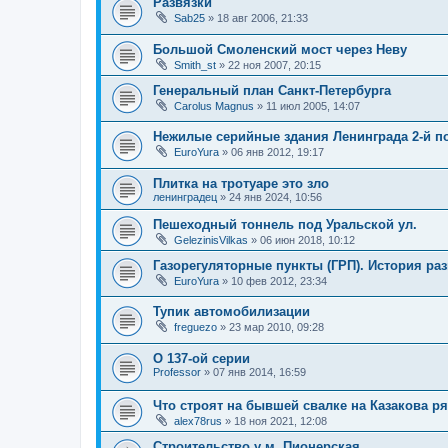
Развязки
Sab25
»
18 авг 2006, 21:33
Большой Смоленский мост через Неву
Smith_st
»
22 ноя 2007, 20:15
Генеральный план Санкт-Петербурга
Carolus Magnus
»
11 июл 2005, 14:07
Нежилые серийные здания Ленинграда 2-й п
EuroYura
»
06 янв 2012, 19:17
Плитка на тротуаре это зло
ленинградец
»
24 янв 2024, 10:56
Пешеходный тоннель под Уральской ул.
GelezinisVilkas
»
06 июн 2018, 10:12
Газорегуляторные пункты (ГРП). История раз
EuroYura
»
10 фев 2012, 23:34
Тупик автомобилизации
freguezo
»
23 мар 2010, 09:28
О 137-ой серии
Professor
»
07 янв 2014, 16:59
Что строят на бывшей свалке на Казакова р
alex78rus
»
18 ноя 2021, 12:08
Строительство у м. Пионерская