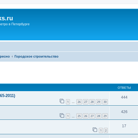
s.ru
етро в Петербурге
ересно
Городское строительство
ОТВЕТЫ
5-2011)
444
1
26
27
28
29
30
…
426
1
25
26
27
28
29
…
17
1
2