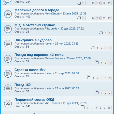
Ответы:
214
1
12
13
14
15
…
Железные дороги в городе
Последнее сообщение
MetroGnom
«
23 янв 2025, 17:31
Ответы:
403
1
24
25
26
27
…
Ж.д. в отсталых странах
Последнее сообщение
FileJunkie
«
30 дек 2023, 17:22
Ответы:
28
1
2
Электричка в Кудрово
Последнее сообщение
Icefer
«
16 ноя 2023, 03:11
Ответы:
58
1
2
3
4
Поезда под паровозной тягой
Последнее сообщение
Metroschemes
«
20 июл 2023, 17:08
Ответы:
33
1
2
3
Стройка возле Мги
Последнее сообщение
Icefer
«
11 мар 2023, 09:58
Ответы:
71
1
2
3
4
5
Поезд 160
Последнее сообщение
Icefer
«
27 июн 2022, 05:24
Ответы:
37
1
2
3
Подвижной состав ОЖД
Последнее сообщение
Van Trancer
«
29 дек 2021, 21:29
Ответы:
141
1
7
8
9
10
…