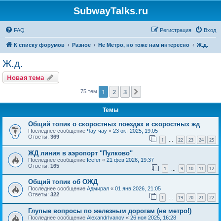
SubwayTalks.ru
FAQ
Регистрация
Вход
К списку форумов
Разное
Не Метро, но тоже нам интересно
Ж.д.
Ж.д.
Новая тема
1
2
3
След.
75 тем
Темы
Общий топик о скоростных поездах и скоростных жд
Последнее сообщение
Чау-чау
«
23 окт 2025, 19:05
Ответы:
369
1
22
23
24
25
…
ЖД линия в аэропорт "Пулково"
Последнее сообщение
Icefer
«
21 фев 2026, 19:37
Ответы:
165
1
9
10
11
12
…
Общий топик об ОЖД
Последнее сообщение
Адмирал
«
01 янв 2026, 21:05
Ответы:
322
1
19
20
21
22
…
Глупые вопросы по железным дорогам (не метро!)
Последнее сообщение
AlexandrIvanov
«
26 ноя 2025, 16:28