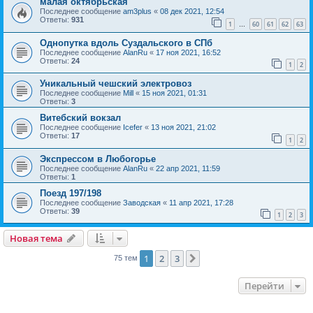
малая октябрьская
Последнее сообщение
am3plus
«
08 дек 2021, 12:54
Ответы:
931
1
60
61
62
63
…
Однопутка вдоль Суздальского в СПб
Последнее сообщение
AlanRu
«
17 ноя 2021, 16:52
Ответы:
24
1
2
Уникальный чешский электровоз
Последнее сообщение
Mill
«
15 ноя 2021, 01:31
Ответы:
3
Витебский вокзал
Последнее сообщение
Icefer
«
13 ноя 2021, 21:02
Ответы:
17
1
2
Экспрессом в Любогорье
Последнее сообщение
AlanRu
«
22 апр 2021, 11:59
Ответы:
1
Поезд 197/198
Последнее сообщение
Заводская
«
11 апр 2021, 17:28
Ответы:
39
1
2
3
Новая тема
1
2
3
След.
75 тем
Перейти