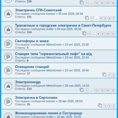
Ответы:
236
1
13
14
15
16
…
Электричка СПб-Советский
Последнее сообщение
konnor
«
05 ноя 2025, 09:34
Ответы:
101
1
4
5
6
7
…
Транзитные и городские электрички в Санкт-Петербурге
Последнее сообщение
Icefer
«
04 ноя 2025, 05:55
Ответы:
154
1
8
9
10
11
…
Светофоры и знаки
Последнее сообщение
MetroGnom
«
23 окт 2025, 23:30
Ответы:
5
Станция типа "горизонтальный лифт" на ж/д
Последнее сообщение
MetroGnom
«
23 окт 2025, 23:24
Ответы:
8
Освещение станций
Последнее сообщение
MetroGnom
«
23 окт 2025, 18:46
Ответы:
17
1
2
Электропоезда
Последнее сообщение
MetroGnom
«
29 сен 2025, 14:02
Ответы:
214
1
12
13
14
15
…
Электричка в Сертолово
Последнее сообщение
konnor
«
29 авг 2025, 09:53
Ответы:
35
1
2
3
Железнодорожная линия в Сестрорецк
Последнее сообщение
Icefer
«
26 авг 2025, 18:55