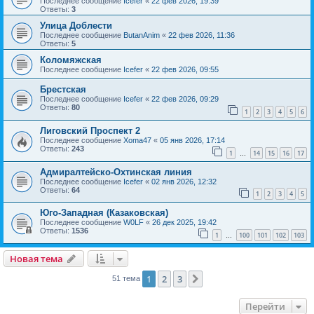
Последнее сообщение
Icefer
«
22 фев 2026, 19:39
Ответы:
3
Улица Доблести
Последнее сообщение
ButanAnim
«
22 фев 2026, 11:36
Ответы:
5
Коломяжская
Последнее сообщение
Icefer
«
22 фев 2026, 09:55
Брестская
Последнее сообщение
Icefer
«
22 фев 2026, 09:29
Ответы:
80
1
2
3
4
5
6
Лиговский Проспект 2
Последнее сообщение
Xoma47
«
05 янв 2026, 17:14
Ответы:
243
1
14
15
16
17
…
Адмиралтейско-Охтинская линия
Последнее сообщение
Icefer
«
02 янв 2026, 12:32
Ответы:
64
1
2
3
4
5
Юго-Западная (Казаковская)
Последнее сообщение
W0LF
«
26 дек 2025, 19:42
Ответы:
1536
1
100
101
102
103
…
Новая тема
1
2
3
След.
51 тема
Перейти