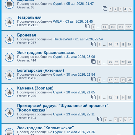
Последнее сообщение
Cypok
«
05 авг 2026, 21:47
Ответы:
65
1
2
3
4
5
Театральная
Последнее сообщение
W0LF
«
03 авг 2026, 01:45
Ответы:
2121
1
139
140
141
142
…
Броневая
Последнее сообщение
TheSeaWind
«
01 авг 2026, 22:54
Ответы:
277
1
16
17
18
19
…
Электродепо Красносельское
Последнее сообщение
Cypok
«
31 июл 2026, 23:06
Ответы:
414
1
25
26
27
28
…
Богатырская (Яхтенная)
Последнее сообщение
Cypok
«
30 июл 2026, 21:54
Ответы:
286
1
17
18
19
20
…
Каменка (Зоопарк)
Последнее сообщение
Cypok
«
28 июл 2026, 21:05
Ответы:
220
1
12
13
14
15
…
Приморский радиус. "Шуваловский проспект"-
"Коломяжская"
Последнее сообщение
Cypok
«
23 июл 2026, 22:11
Ответы:
104
1
4
5
6
7
…
Электродепо "Коломяжское"
Последнее сообщение
Cypok
«
12 июл 2026, 21:36