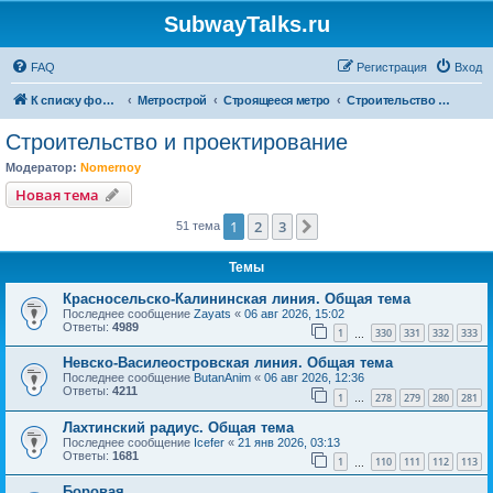
SubwayTalks.ru
FAQ
Регистрация
Вход
К списку форумов
Метрострой
Строящееся метро
Строительство и проектирование
Строительство и проектирование
Модератор:
Nomernoy
Новая тема
1
2
3
След.
51 тема
Темы
Красносельско-Калининская линия. Общая тема
Последнее сообщение
Zayats
«
06 авг 2026, 15:02
Ответы:
4989
1
330
331
332
333
…
Невско-Василеостровская линия. Общая тема
Последнее сообщение
ButanAnim
«
06 авг 2026, 12:36
Ответы:
4211
1
278
279
280
281
…
Лахтинский радиус. Общая тема
Последнее сообщение
Icefer
«
21 янв 2026, 03:13
Ответы:
1681
1
110
111
112
113
…
Боровая