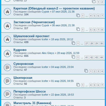
Ответы:
17
1
2
Каретная (Обводный канал-2 — проектное название)
Последнее сообщение
Cypok
«
07 июл 2026, 21:36
Ответы:
104
1
4
5
6
7
…
Заставская (Черниговская)
Последнее сообщение
Cypok
«
06 июл 2026, 21:38
Ответы:
117
1
5
6
7
8
…
Шуваловский проспект
Последнее сообщение
Icefer
«
18 апр 2026, 18:12
Ответы:
439
1
27
28
29
30
…
Кудрово
Последнее сообщение
Alex Gleys
«
28 мар 2026, 11:59
Ответы:
655
1
41
42
43
44
…
Суворовская
Последнее сообщение
Icefer
«
04 мар 2026, 23:04
Ответы:
47
1
2
3
4
Шкиперская
Последнее сообщение
Icefer
«
01 мар 2026, 04:55
Ответы:
92
1
4
5
6
7
…
Петергофское Шоссе
Последнее сообщение
Icefer
«
22 фев 2026, 19:53
Ответы:
3
Магистраль 31 (Каменка)