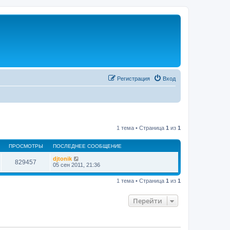
Регистрация
Вход
1 тема • Страница
1
из
1
ПРОСМОТРЫ
ПОСЛЕДНЕЕ СООБЩЕНИЕ
djtonik
829457
05 сен 2011, 21:36
1 тема • Страница
1
из
1
Перейти