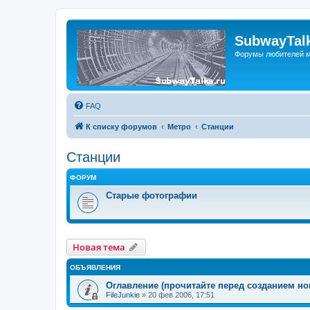
SubwayTalk
Форумы любителей м
FAQ
К списку форумов
Метро
Станции
Станции
ФОРУМ
Старые фотографии
Новая тема
ОБЪЯВЛЕНИЯ
Оглавление (прочитайте перед созданием но
FileJunkie
»
20 фев 2006, 17:51