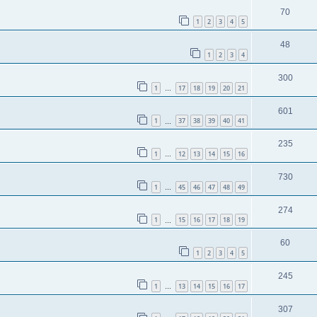
70
1
2
3
4
5
48
1
2
3
4
300
1
17
18
19
20
21
…
601
1
37
38
39
40
41
…
235
1
12
13
14
15
16
…
730
1
45
46
47
48
49
…
274
1
15
16
17
18
19
…
60
1
2
3
4
5
245
1
13
14
15
16
17
…
307