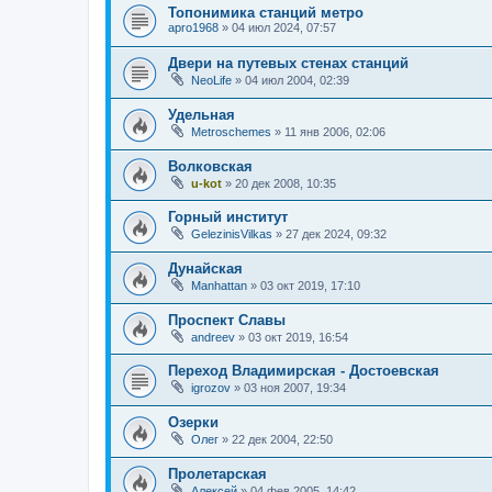
Топонимика станций метро
apro1968
»
04 июл 2024, 07:57
Двери на путевых стенах станций
NeoLife
»
04 июл 2004, 02:39
Удельная
Metroschemes
»
11 янв 2006, 02:06
Волковская
u-kot
»
20 дек 2008, 10:35
Горный институт
GelezinisVilkas
»
27 дек 2024, 09:32
Дунайская
Manhattan
»
03 окт 2019, 17:10
Проспект Славы
andreev
»
03 окт 2019, 16:54
Переход Владимирская - Достоевская
igrozov
»
03 ноя 2007, 19:34
Озерки
Олег
»
22 дек 2004, 22:50
Пролетарская
Алексей
»
04 фев 2005, 14:42