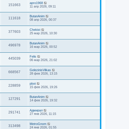
apro1968
151663
11 апр 2026, 09:11
ButanAnim
111618
08 апр 2026, 00:37
Chekist
377603
25 мар 2026, 10:30
ButanAnim
496978
16 мар 2026, 00:52
Felis
445039
06 мар 2026, 21:02
GelezinisVilkas
668567
28 фев 2026, 13:15
pbot
228859
15 фев 2026, 19:26
ButanAnim
127291
14 фев 2026, 19:32
Адмирал
291741
27 янв 2026, 11:15
MetroGnom
313498
24 янв 2026, 01:55