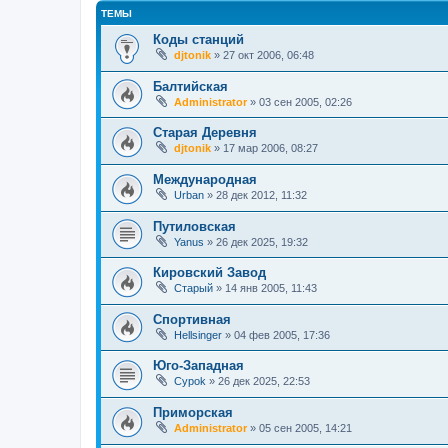
ТЕМЫ
Коды станций
djtonik
»
27 окт 2006, 06:48
Балтийская
Administrator
»
03 сен 2005, 02:26
Старая Деревня
djtonik
»
17 мар 2006, 08:27
Международная
Urban
»
28 дек 2012, 11:32
Путиловская
Yanus
»
26 дек 2025, 19:32
Кировский Завод
Старый
»
14 янв 2005, 11:43
Спортивная
Hellsinger
»
04 фев 2005, 17:36
Юго-Западная
Cypok
»
26 дек 2025, 22:53
Приморская
Administrator
»
05 сен 2005, 14:21