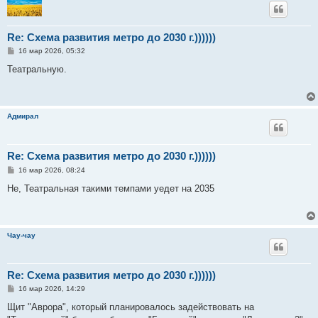
Re: Схема развития метро до 2030 г.))))))
С
16 мар 2026, 05:32
о
о
Театральную.
б
щ
е
н
и
Адмирал
е
Re: Схема развития метро до 2030 г.))))))
С
16 мар 2026, 08:24
о
о
Не, Театральная такими темпами уедет на 2035
б
щ
е
н
и
Чау-чау
е
Re: Схема развития метро до 2030 г.))))))
С
16 мар 2026, 14:29
о
о
Щит "Аврора", который планировалось задействовать на
б