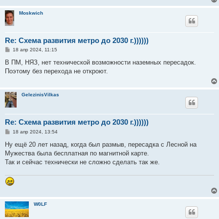
Moskwich
Re: Схема развития метро до 2030 г.))))))
С
18 апр 2024, 11:15
о
о
В ПМ, НЯЗ, нет технической возможности наземных пересадок.
б
Поэтому без перехода не откроют.
щ
е
н
и
GelezinisVilkas
е
Re: Схема развития метро до 2030 г.))))))
С
18 апр 2024, 13:54
о
о
Ну ещё 20 лет назад, когда был размыв, пересадка с Лесной на
б
Мужества была бесплатная по магнитной карте.
щ
е
Так и сейчас технически не сложно сделать так же.
н
и
е
W0LF