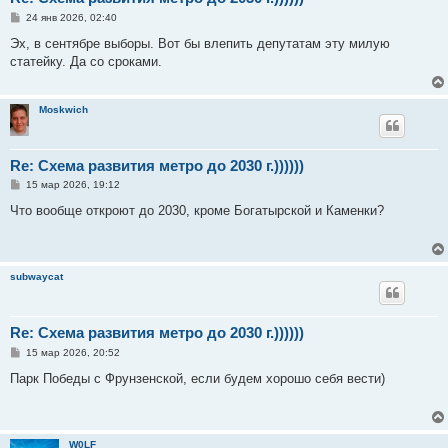
С
24 янв 2026, 02:40
о
о
Эх, в сентябре выборы. Вот бы влепить депутатам эту милую
б
статейку. Да со сроками.
щ
е
н
и
Moskwich
е
Re: Схема развития метро до 2030 г.))))))
С
15 мар 2026, 19:12
о
о
Что вообще откроют до 2030, кроме Богатырской и Каменки?
б
щ
е
н
и
subwaycat
е
Re: Схема развития метро до 2030 г.))))))
С
15 мар 2026, 20:52
о
о
Парк Победы с Фрунзенской, если будем хорошо себя вести)
б
щ
е
н
и
W0LF
е