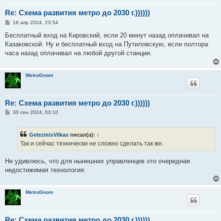
Re: Схема развития метро до 2030 г.))))))
С
18 апр 2024, 23:54
о
о
Бесплатный вход на Кировский, если 20 минут назад оплачивал на
б
Казаковской. Ну и бесплатный вход на Путиловскую, если полтора
щ
е
часа назад оплачивал на любой другой станции.
н
и
е
MetroGnom
Re: Схема развития метро до 2030 г.))))))
С
30 сен 2024, 03:10
о
о
б
GelezinisVilkas
писал(а):
↑
щ
е
Так и сейчас технически не сложно сделать так же.
н
и
е
Не удивлюсь, что для нынешних управленцев это очередная
недостижимая технология.
MetroGnom
Re: Схема развития метро до 2030 г.))))))