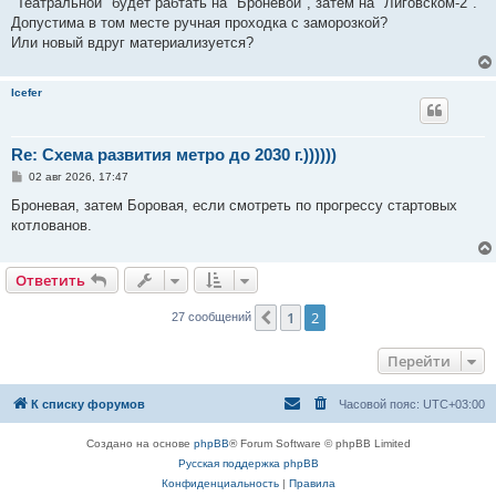
"Театральной" будет рабтать на "Броневой", затем на "Лиговском-2".
щ
е
Допустима в том месте ручная проходка с заморозкой?
н
Или новый вдруг материализуется?
и
е
Icefer
Re: Схема развития метро до 2030 г.))))))
С
02 авг 2026, 17:47
о
о
Броневая, затем Боровая, если смотреть по прогрессу стартовых
б
котлованов.
щ
е
н
и
Ответить
е
1
2
Пред.
27 сообщений
Перейти
К списку форумов
Часовой пояс:
UTC+03:00
Создано на основе
phpBB
® Forum Software © phpBB Limited
Русская поддержка phpBB
Конфиденциальность
|
Правила