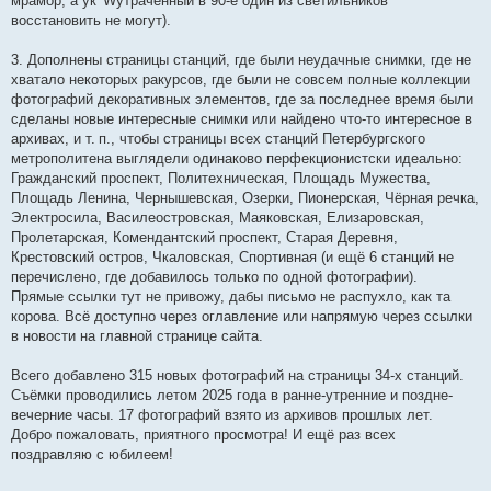
мрамор, а ук^Wутраченный в 90-е один из светильников
восстановить не могут).
3. Дополнены страницы станций, где были неудачные снимки, где не
хватало некоторых ракурсов, где были не совсем полные коллекции
фотографий декоративных элементов, где за последнее время были
сделаны новые интересные снимки или найдено что-то интересное в
архивах, и т. п., чтобы страницы всех станций Петербургского
метрополитена выглядели одинаково перфекционистски идеально:
Гражданский проспект, Политехническая, Площадь Мужества,
Площадь Ленина, Чернышевская, Озерки, Пионерская, Чёрная речка,
Электросила, Василеостровская, Маяковская, Елизаровская,
Пролетарская, Комендантский проспект, Старая Деревня,
Крестовский остров, Чкаловская, Спортивная (и ещё 6 станций не
перечислено, где добавилось только по одной фотографии).
Прямые ссылки тут не привожу, дабы письмо не распухло, как та
корова. Всё доступно через оглавление или напрямую через ссылки
в новости на главной странице сайта.
Всего добавлено 315 новых фотографий на страницы 34-х станций.
Съёмки проводились летом 2025 года в ранне-утренние и поздне-
вечерние часы. 17 фотографий взято из архивов прошлых лет.
Добро пожаловать, приятного просмотра! И ещё раз всех
поздравляю с юбилеем!