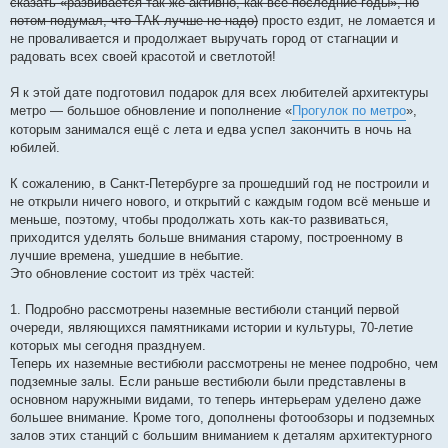
сказать «развивается так же активно, как все последние годы», но
потом подумал, что ТАК лучше не надо)
просто ездит, не ломается и
не проваливается и продолжает выручать город от стагнации и
радовать всех своей красотой и светлотой!
Я к этой дате подготовил подарок для всех любителей архитектуры
метро — большое обновление и пополнение «
Прогулок по метро
»,
которым занимался ещё с лета и едва успел закончить в ночь на
юбилей.
К сожалению, в Санкт-Петербурге за прошедший год не построили и
не открыли ничего нового, и открытий с каждым годом всё меньше и
меньше, поэтому, чтобы продолжать хоть как-то развиваться,
приходится уделять больше внимания старому, построенному в
лучшие времена, ушедшие в небытие.
Это обновление состоит из трёх частей:
1. Подробно рассмотрены наземные вестибюли станций первой
очереди, являющихся памятниками истории и культуры, 70-летие
которых мы сегодня празднуем.
Теперь их наземные вестибюли рассмотрены не менее подробно, чем
подземные залы. Если раньше вестибюли были представлены в
основном наружными видами, то теперь интерьерам уделено даже
большее внимание. Кроме того, дополнены фотообзоры и подземных
залов этих станций с большим вниманием к деталям архитектурного