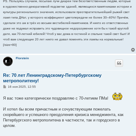
PS. Пользуясь случаем, посылаю лучи диареи тем безответственным людям, которые
в художественно-декоративной подсветке зданий, являющихся памятниками истории и
культуры регионального значения, использовали преотвратительнейший рыжий свет
ламп типа ДНат, у которого коэффициент цветопередачи не более 30–40%! Причём,
сделали это аж в трёх из восьми вестибюлей-памятников. И никто из ответственных
даже не подумал исправить это чудовищное недоразумение хотя бы к такой круглой
дате, как 70-летний юбилей! Чтоб у вас дома в гостиной и спальне такой свет был! И
чтоб вам следующие 20 лет никто не давал поменять эти лампы на нормальные!
[/size=80]
Florstein
Re: 70 лет Ленинградскому-Петербургскому
метрополитену!
С
16 ноя 2025, 12:55
о
о
б
Я вас тоже категорически поздравляю с 70-летием ПМа!
щ
е
н
И хотел бы всем причастным и сочувствующим пожелать
и
скорейшего и успешного преодоления кризиса менеджмента, как
е
Петербургского метрополитена в частности, так и городского в
целом.