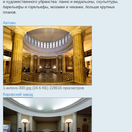
и художественного убранства: панно и медальоны, скульптуры,
барельефы и горельефы, мозаики и чеканки, больше крупных
планов.
Автово
1-avtovo-300.jpg (24.6 КБ) 228616 просмотров
Кировский завод