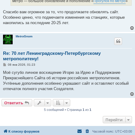
метро — большое обновление и пополнение «
Прогулок по метро
»
и
е
Спасибо вам огромное за то, что продолжаете обновлять сайт.
Особенно ценно, что подмечаете изменения на станциях, которые
накопились за последние 20-25 лет.
MetroGnom
Re: 70 лет Ленинградскому-Петербургскому
метрополитену!
С
08 янв 2026, 01:23
о
о
Моё сугубо личное восхищение Игорю за Идею и Поддержание
б
Прекраснейшего Сайта об истории российских метрополитенов.
щ
е
Учтённые дополнения особенно украшают сайт и оставляют особый
н
отпечаток полного участия Создателя.
и
е
Ответить
5 сообщений • Страница
1
из
1
Перейти
К списку форумов
Часовой пояс:
UTC+03:00