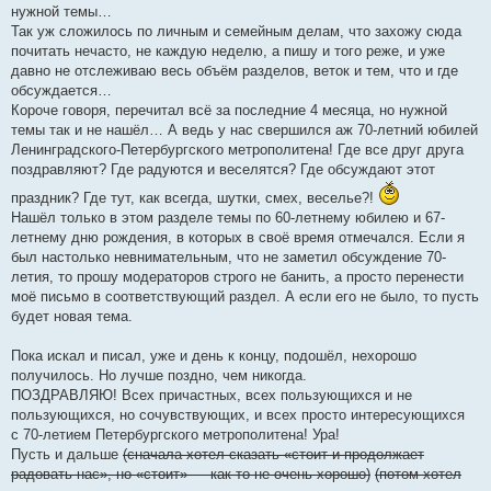
н
нужной темы…
и
е
Так уж сложилось по личным и семейным делам, что захожу сюда
почитать нечасто, не каждую неделю, а пишу и того реже, и уже
давно не отслеживаю весь объём разделов, веток и тем, что и где
обсуждается…
Короче говоря, перечитал всё за последние 4 месяца, но нужной
темы так и не нашёл… А ведь у нас свершился аж 70-летний юбилей
Ленинградского-Петербургского метрополитена! Где все друг друга
поздравляют? Где радуются и веселятся? Где обсуждают этот
праздник? Где тут, как всегда, шутки, смех, веселье?!
Нашёл только в этом разделе темы по 60-летнему юбилею и 67-
летнему дню рождения, в которых в своё время отмечался. Если я
был настолько невнимательным, что не заметил обсуждение 70-
летия, то прошу модераторов строго не банить, а просто перенести
моё письмо в соответствующий раздел. А если его не было, то пусть
будет новая тема.
Пока искал и писал, уже и день к концу, подошёл, нехорошо
получилось. Но лучше поздно, чем никогда.
ПОЗДРАВЛЯЮ! Всех причастных, всех пользующихся и не
пользующихся, но сочувствующих, и всех просто интересующихся
с 70-летием Петербургского метрополитена! Ура!
Пусть и дальше
(сначала хотел сказать «стоит и продолжает
радовать нас», но «стоит» — как-то не очень хорошо)
(потом хотел