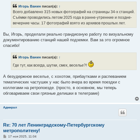
Игорь Ванин
писал(а):
↑
Всего добавлено 315 новых фотографий на страницы 34-х станций.
Съёмки проводились летом 2025 года в ранне-утренние и поздне-
вечерние часы. 17 фотографий взято из архивов прошлых лет.
Вы, Игорь, проделали реально грандиозную работу по визуальному
документированию станций нашей подземки. Вам за это огромное
спасибо!
Игорь Ванин
писал(а):
↑
Где тут, как всегда, шутки, смех, веселье?!
А безудержное веселье, с хохотом, прибаутками и распеванием
тематических частушек у нас было вчера во время поездки с
коллегами на ретропоезде. (просто, в основном, мы теперь
обговариваем свои грязные делишки в телеграме)
Адмирал
Re: 70 лет Ленинградскому-Петербургскому
метрополитену!
С
17 ноя 2025, 11:04
о