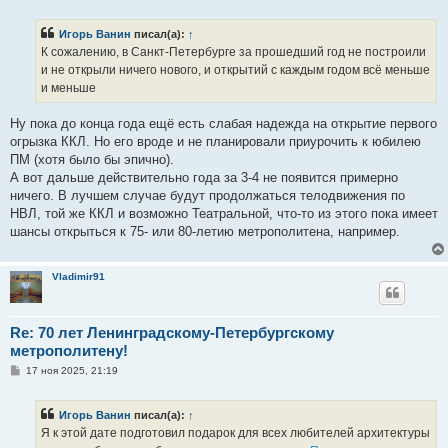
о
б
Игорь Ванин
писал(а):
↑
щ
е
К сожалению, в Санкт-Петербурге за прошедший год не построили
н
и не открыли ничего нового, и открытий с каждым годом всё меньше
и
е
и меньше
Ну пока до конца года ещё есть слабая надежда на открытие первого
огрызка ККЛ. Но его вроде и не планировали приурочить к юбилею
ПМ (хотя было бы эпично).
А вот дальше действительно года за 3-4 не появится примерно
ничего. В лучшем случае будут продолжаться телодвижения по
НВЛ, той же ККЛ и возможно Театральной, что-то из этого пока имеет
шансы открыться к 75- или 80-летию метрополитена, например.
Vladimir91
Re: 70 лет Ленинградскому-Петербургскому
метрополитену!
С
17 ноя 2025, 21:19
о
о
б
Игорь Ванин
писал(а):
↑
щ
е
Я к этой дате подготовил подарок для всех любителей архитектуры
н