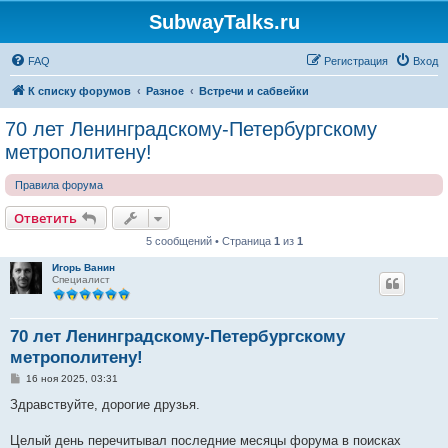
SubwayTalks.ru
FAQ
Регистрация
Вход
К списку форумов
Разное
Встречи и сабвейки
70 лет Ленинградскому-Петербургскому
метрополитену!
Правила форума
Ответить
5 сообщений • Страница
1
из
1
Игорь Ванин
Специалист
70 лет Ленинградскому-Петербургскому
метрополитену!
С
16 ноя 2025, 03:31
о
о
Здравствуйте, дорогие друзья.
б
щ
е
Целый день перечитывал последние месяцы форума в поисках