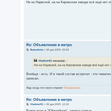
о
Ни на Нарвской, на на Кировском заводе всё ещё нет 
б
щ
е
н
и
е
Re: Объявления в метро
С
ButanAnim
»
30 дек 2025, 02:02
о
о
б
Vladimir91
писал(а):
↑
щ
е
Ни на Нарвской, на на Кировском заводе всё ещё нет
н
и
е
Вообще - есть. И я такой состав встретил - это темат
записал.
Жду когда эти черти откроют
Театральную.
Re: Объявления в метро
С
Vladimir91
»
30 дек 2025, 12:10
о
о
Вчера ехал в "Юбилейном", записи старые.