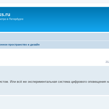
s.ru
етро в Петербурге
нное пространство и дизайн
21
истом. Или всё же экспериментальная система цифрового оповещения на