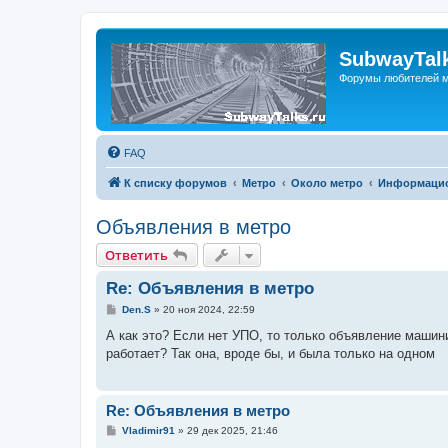
SubwayTalk
Форумы любителей м
FAQ
К списку форумов
Метро
Около метро
Информацио
Объявления в метро
Ответить
Re: Объявления в метро
С
Den.S
»
20 ноя 2024, 22:59
о
о
А как это? Если нет УПО, то только объявление машин
б
работает? Так она, вроде бы, и была только на одном
щ
е
н
и
е
Re: Объявления в метро
С
Vladimir91
»
29 дек 2025, 21:46
о