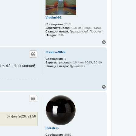
ь
с
я
к
Vladimir91
н
а
Сообщения:
2176
ч
Зарегистрирован:
18 май 2009, 14:44
а
Станция метро:
Гражданский Проспект
л
Откуда:
СПб
у
В
е
р
CreativeStIve
н
у
Сообщения:
1
Зарегистрирован:
16 июн 2025, 20:19
т
 6:47 - Чернявский.
Станция метро:
Дунайская
ь
с
я
к
н
В
а
е
ч
р
а
н
л
у
у
т
ь
с
07 фев 2026, 21:56
я
к
Florstein
н
а
Сообщения:
2889