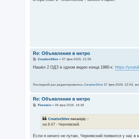
б
щ
е
н
и
е
Re: Объявления в метро
С
CreativeStIve
»
07 фев 2026, 21:56
о
о
Нашёл 2 ОДЗ в одном видео конца 1980-х:
https://you
б
щ
е
н
Последний раз редактировалось
CreativeStIve
07 фев 2026, 22:03, вс
и
е
Re: Объявления в метро
С
Florstein
»
08 фев 2026, 16:38
о
о
б
CreativeStIve
писал(а):
↑
щ
е
на 6:47 - Чернявский.
н
и
е
Если я ничего не путаю, Чернявский появился у нас в м