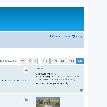
Регистрация
Вход
Страница
142
из
142
1
138
139
140
141
142
Пред.
22 сообщения
…
Den.S
Сообщения:
4449
Зарегистрирован:
30 апр 2009, 20:14
Станция метро:
Кировский Завод
 каком-то составе
К
Контактная информация:
о
н
В
т
е
а
к
р
т
н
н
у
а
т