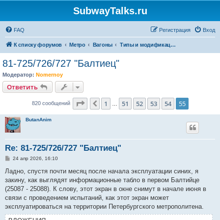
SubwayTalks.ru
FAQ
Регистрация
Вход
К списку форумов
Метро
Вагоны
Типы и модификации вагонов Петербургского Метрополитена
81-725/726/727 "Балтиец"
Модератор:
Nomernoy
Ответить
Страница
55
из
55
1
51
52
53
54
55
Пред.
820 сообщений
…
ButanAnim
Re: 81-725/726/727 "Балтиец"
С
24 апр 2026, 16:10
о
о
Ладно, спустя почти месяц после начала эксплуатации синих, я
б
закину, как выглядят информационные табло в первом Балтийце
щ
е
(25087 - 25088). К слову, этот экран в окне снимут в начале июня в
н
связи с проведением испытаний, как этот экран может
и
е
эксплуатироваться на территории Петербургского метрополитена.