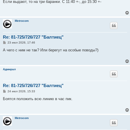
о
Если выдают, то на три баранки. С 11:40 +-, до 15:30 +-
б
щ
е
н
и
Metrocom
е
Re: 81-725/726/727 "Балтиец"
С
23 июл 2026, 17:46
о
о
А чего с ним не так? Или берегут на особые поводы?)
б
щ
е
н
и
Адмирал
е
Re: 81-725/726/727 "Балтиец"
С
24 июл 2026, 15:33
о
о
Боятся положить всю линию в час пик.
б
щ
е
н
и
Metrocom
е