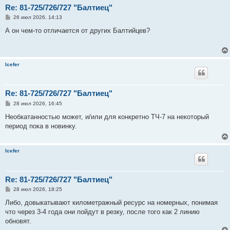
Re: 81-725/726/727 "Балтиец"
С
26 июл 2026, 14:13
о
о
А он чем-то отличается от других Балтийцев?
б
щ
е
н
и
Icefer
е
Re: 81-725/726/727 "Балтиец"
С
28 июл 2026, 16:45
о
о
Необкатанностью может, и/или для конкретно ТЧ-7 на некоторый
б
период пока в новинку.
щ
е
н
и
Icefer
е
Re: 81-725/726/727 "Балтиец"
С
28 июл 2026, 18:25
о
о
Либо, довыкатывают километражный ресурс на номерных, понимая
б
что через 3-4 года они пойдут в резку, после того как 2 линию
щ
е
обновят.
н