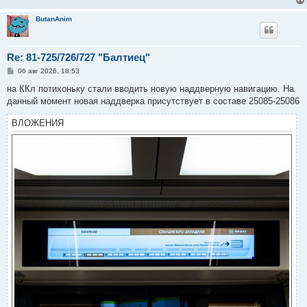
и
е
ButanAnim
Re: 81-725/726/727 "Балтиец"
С
06 авг 2026, 18:53
о
о
на ККл потихоньку стали вводить новую наддверную навигацию. На
б
данный момент новая наддверка присутствует в составе 25085-25086
щ
е
н
ВЛОЖЕНИЯ
и
е