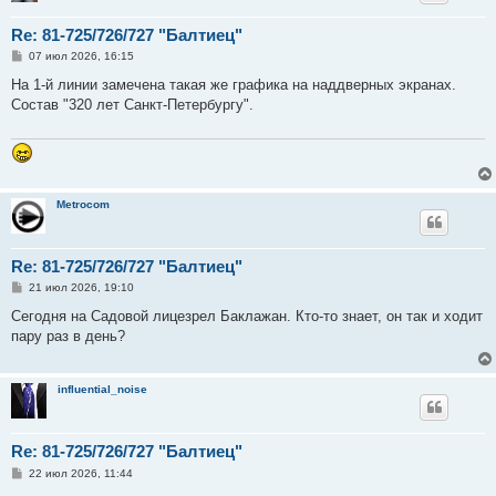
Re: 81-725/726/727 "Балтиец"
С
07 июл 2026, 16:15
о
о
На 1-й линии замечена такая же графика на наддверных экранах.
б
Состав "320 лет Санкт-Петербургу".
щ
е
н
и
е
Metrocom
Re: 81-725/726/727 "Балтиец"
С
21 июл 2026, 19:10
о
о
Сегодня на Садовой лицезрел Баклажан. Кто-то знает, он так и ходит
б
пару раз в день?
щ
е
н
и
influential_noise
е
Re: 81-725/726/727 "Балтиец"
С
22 июл 2026, 11:44
о