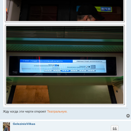
Жду когда эти черти откроют
Театральную.
GelezinisVilkas