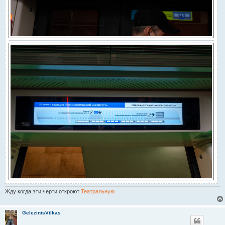
Жду когда эти черти откроют
Театральную.
GelezinisVilkas