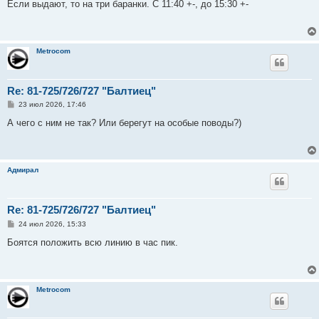
о
Если выдают, то на три баранки. С 11:40 +-, до 15:30 +-
б
щ
е
н
и
Metrocom
е
Re: 81-725/726/727 "Балтиец"
С
23 июл 2026, 17:46
о
о
А чего с ним не так? Или берегут на особые поводы?)
б
щ
е
н
и
Адмирал
е
Re: 81-725/726/727 "Балтиец"
С
24 июл 2026, 15:33
о
о
Боятся положить всю линию в час пик.
б
щ
е
н
и
Metrocom
е