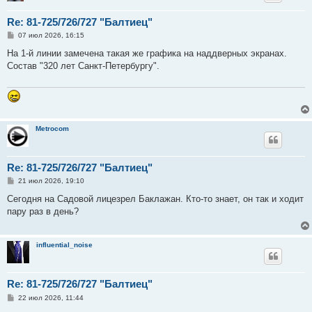
Re: 81-725/726/727 "Балтиец"
С
07 июл 2026, 16:15
о
о
На 1-й линии замечена такая же графика на наддверных экранах.
б
Состав "320 лет Санкт-Петербургу".
щ
е
н
и
е
Metrocom
Re: 81-725/726/727 "Балтиец"
С
21 июл 2026, 19:10
о
о
Сегодня на Садовой лицезрел Баклажан. Кто-то знает, он так и ходит
б
пару раз в день?
щ
е
н
и
influential_noise
е
Re: 81-725/726/727 "Балтиец"
С
22 июл 2026, 11:44
о