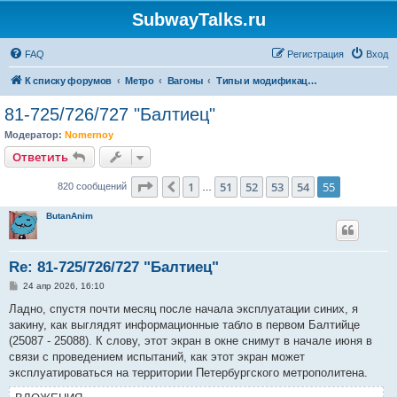
SubwayTalks.ru
FAQ
Регистрация
Вход
К списку форумов
Метро
Вагоны
Типы и модификации вагонов Петербургского Метрополитена
81-725/726/727 "Балтиец"
Модератор:
Nomernoy
Ответить
Страница
55
из
55
1
51
52
53
54
55
Пред.
820 сообщений
…
ButanAnim
Re: 81-725/726/727 "Балтиец"
С
24 апр 2026, 16:10
о
о
Ладно, спустя почти месяц после начала эксплуатации синих, я
б
закину, как выглядят информационные табло в первом Балтийце
щ
е
(25087 - 25088). К слову, этот экран в окне снимут в начале июня в
н
связи с проведением испытаний, как этот экран может
и
е
эксплуатироваться на территории Петербургского метрополитена.