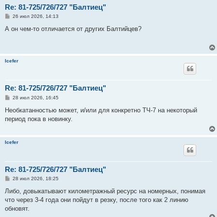
Re: 81-725/726/727 "Балтиец"
С
26 июл 2026, 14:13
о
о
А он чем-то отличается от других Балтийцев?
б
щ
е
н
и
Icefer
е
Re: 81-725/726/727 "Балтиец"
С
28 июл 2026, 16:45
о
о
Необкатанностью может, и/или для конкретно ТЧ-7 на некоторый
б
период пока в новинку.
щ
е
н
и
Icefer
е
Re: 81-725/726/727 "Балтиец"
С
28 июл 2026, 18:25
о
о
Либо, довыкатывают километражный ресурс на номерных, понимая
б
что через 3-4 года они пойдут в резку, после того как 2 линию
щ
е
обновят.
н