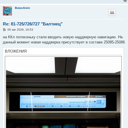
и
е
ButanAnim
Re: 81-725/726/727 "Балтиец"
С
06 авг 2026, 18:53
о
о
на ККл потихоньку стали вводить новую наддверную навигацию. На
б
данный момент новая наддверка присутствует в составе 25085-25086
щ
е
н
ВЛОЖЕНИЯ
и
е