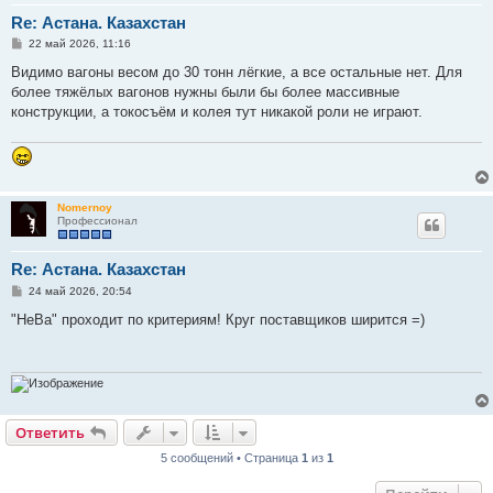
Re: Астана. Казахстан
С
22 май 2026, 11:16
о
о
Видимо вагоны весом до 30 тонн лёгкие, а все остальные нет. Для
б
более тяжёлых вагонов нужны были бы более массивные
щ
е
конструкции, а токосъём и колея тут никакой роли не играют.
н
и
е
Nomernoy
Профессионал
Re: Астана. Казахстан
С
24 май 2026, 20:54
о
о
"НеВа" проходит по критериям! Круг поставщиков ширится =)
б
щ
е
н
и
е
Ответить
5 сообщений • Страница
1
из
1