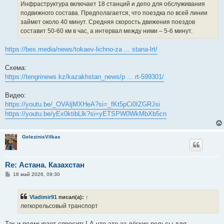
Инфраструктура включает 18 станций и депо для обслуживания
подвижного состава. Предполагается, что поездка по всей линии
займет около 40 минут. Средняя скорость движения поездов
составит 50-60 км в час, а интервал между ними – 5-6 минут.
https://bes.media/news/tokaev-lichno-za ... stana-lrt/
Схема:
https://tengrinews.kz/kazakhstan_news/p ... rt-599301/
Видео:
https://youtu.be/_OVAljMXHeA?si=_fKt5pCi0IZGRJsi
https://youtu.be/yEx0ktibLlk?si=yETSPW0WkMbXb5cn
GelezinisVilkas
Re: Астана. Казахстан
С
18 май 2026, 09:30
о
о
б
Vladimir91
писал(а):
↑
щ
е
легкорельсовый транспорт
н
и
е
Так и подмывает спросить! А что это за лёгкие рельсы для