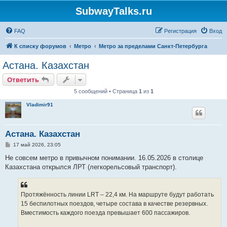
SubwayTalks.ru
FAQ
Регистрация
Вход
К списку форумов
Метро
Метро за пределами Санкт-Петербурга
Астана. Казахстан
Ответить
5 сообщений • Страница
1
из
1
Vladimir91
Астана. Казахстан
С
17 май 2026, 23:05
о
о
Не совсем метро в привычном понимании. 16.05.2026 в столице
б
Казахстана открылся ЛРТ (легкорельсовый транспорт).
щ
е
н
и
е
Протяжённость линии LRT – 22,4 км. На маршруте будут работать
15 беспилотных поездов, четыре состава в качестве резервных.
Вместимость каждого поезда превышает 600 пассажиров.