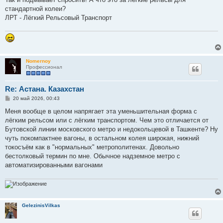
стандартной колеи?
ЛРТ - Лёгкий Рельсовый Транспорт
Nomernoy
Профессионал
Re: Астана. Казахстан
С
20 май 2026, 00:43
о
о
Меня вообще в целом напрягает эта уменьшительная форма с
б
лёгким рельсом или с лёгким транспортом. Чем это отличается от
щ
е
Бутовской линии московского метро и недокольцевой в Ташкенте? Ну
н
чуть покомпактнее вагоны, в остальном колея широкая, нижний
и
е
токосъём как в "нормальных" метрополитенах. Довольно
бестолковый термин по мне. Обычное надземное метро с
автоматизированными вагонами
GelezinisVilkas