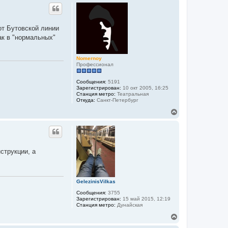
р
н
у
т
от Бутовской линии
ь
ак в "нормальных"
с
я
к
Nomernoy
н
Профессионал
а
ч
а
Сообщения:
5191
л
Зарегистрирован:
10 окт 2005, 16:25
Станция метро:
Театральная
у
Откуда:
Санкт-Петербург
В
е
р
н
у
т
струкции, а
ь
с
я
к
GelezinisVilkas
н
а
Сообщения:
3755
ч
Зарегистрирован:
15 май 2015, 12:19
а
Станция метро:
Дунайская
л
В
у
е