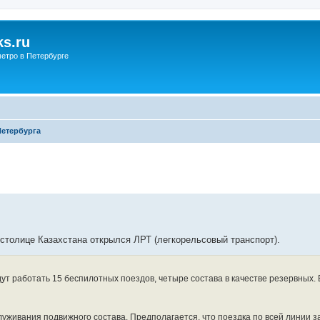
s.ru
етро в Петербурге
Петербурга
 столице Казахстана открылся ЛРТ (легкорельсовый транспорт).
ут работать 15 беспилотных поездов, четыре состава в качестве резервных.
уживания подвижного состава. Предполагается, что поездка по всей линии з