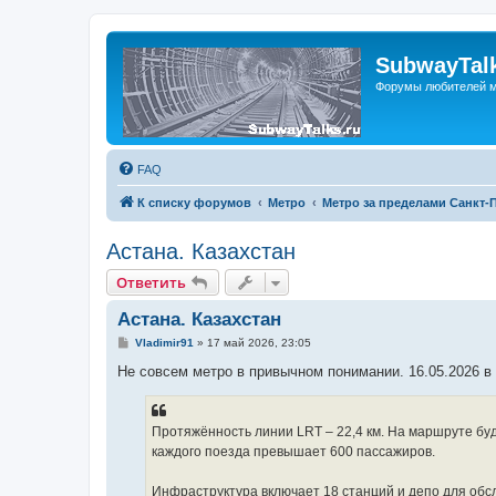
SubwayTalk
Форумы любителей м
FAQ
К списку форумов
Метро
Метро за пределами Санкт-
Астана. Казахстан
Ответить
Астана. Казахстан
С
Vladimir91
»
17 май 2026, 23:05
о
о
Не совсем метро в привычном понимании. 16.05.2026 в
б
щ
е
н
Протяжённость линии LRT – 22,4 км. На маршруте буд
и
е
каждого поезда превышает 600 пассажиров.
Инфраструктура включает 18 станций и депо для обсл