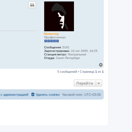
р
н
у
т
ь
с
я
к
Nomernoy
н
Профессионал
а
ч
а
Сообщения:
5191
л
Зарегистрирован:
10 окт 2005, 16:25
Станция метро:
Театральная
у
Откуда:
Санкт-Петербург
В
е
5 сообщений • Страница
1
из
1
р
н
у
Перейти
т
ь
с
 с администрацией
Удалить cookies
Часовой пояс:
UTC+03:00
я
к
н
а
ч
а
л
у