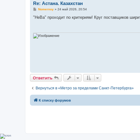
Re: Астана. Казахстан
С
Nomernoy
»
24 май 2026, 20:54
о
о
"НеВа" проходит по критериям! Круг поставщиков шири
б
щ
е
н
и
е
Ответить
Вернуться в «Метро за пределами Санкт-Петербурга»
К списку форумов