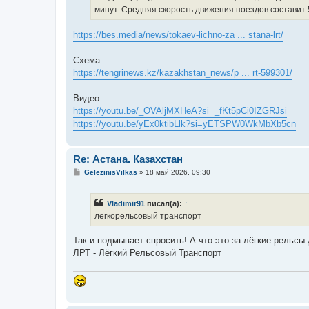
минут. Средняя скорость движения поездов составит 5
https://bes.media/news/tokaev-lichno-za ... stana-lrt/
Схема:
https://tengrinews.kz/kazakhstan_news/p ... rt-599301/
Видео:
https://youtu.be/_OVAljMXHeA?si=_fKt5pCi0IZGRJsi
https://youtu.be/yEx0ktibLlk?si=yETSPW0WkMbXb5cn
Re: Астана. Казахстан
С
GelezinisVilkas
»
18 май 2026, 09:30
о
о
б
Vladimir91
писал(а):
↑
щ
е
легкорельсовый транспорт
н
и
е
Так и подмывает спросить! А что это за лёгкие рельсы
ЛРТ - Лёгкий Рельсовый Транспорт