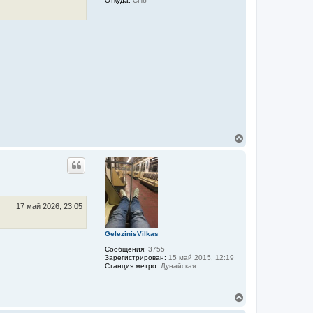
Откуда:
СПб
В
е
р
н
у
т
ь
с
17 май 2026, 23:05
я
к
GelezinisVilkas
н
а
Сообщения:
3755
ч
Зарегистрирован:
15 май 2015, 12:19
а
Станция метро:
Дунайская
л
у
В
е