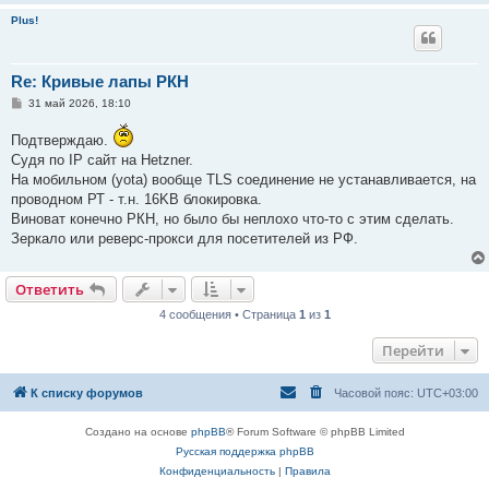
Plus!
Re: Кривые лапы РКН
С
31 май 2026, 18:10
о
о
Подтверждаю.
б
щ
Судя по IP сайт на Hetzner.
е
На мобильном (yota) вообще TLS соединение не устанавливается, на
н
и
проводном РТ - т.н. 16KB блокировка.
е
Виноват конечно РКН, но было бы неплохо что-то с этим сделать.
Зеркало или реверс-прокси для посетителей из РФ.
Ответить
4 сообщения • Страница
1
из
1
Перейти
К списку форумов
Часовой пояс:
UTC+03:00
Создано на основе
phpBB
® Forum Software © phpBB Limited
Русская поддержка phpBB
Конфиденциальность
|
Правила