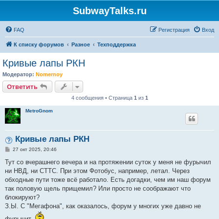
SubwayTalks.ru
FAQ
Регистрация
Вход
К списку форумов
Разное
Техподдержка
Кривые лапы РКН
Модератор:
Nomernoy
Ответить
4 сообщения • Страница
1
из
1
MetroGnom
Кривые лапы РКН
С
27 окт 2025, 20:46
о
о
Тут со вчерашнего вечера и на протяжении суток у меня не фурычил
б
ни НВД, ни СТТС. При этом Фотобус, например, летал. Через
щ
е
обходные пути тоже всё работало. Есть догадки, чем им наш форум
н
так половую щель прищемил? Или просто не соображают что
и
е
блокируют?
З.Ы. С "Мегафона", как оказалось, форум у многих уже давно не
фурычит.