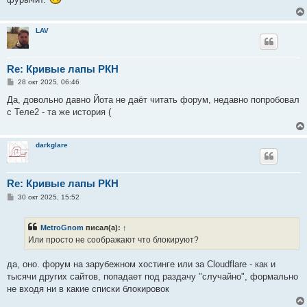
LAV
Re: Кривые лапы РКН
С
28 окт 2025, 06:46
о
о
Да, довольно давно Йота не даёт читать форум, недавно попробовал
б
с Теле2 - та же история (
щ
е
н
и
darkglare
е
Re: Кривые лапы РКН
С
30 окт 2025, 15:52
о
о
б
MetroGnom
писал(а):
↑
щ
е
Или просто не соображают что блокируют?
н
и
е
да, оно. форум на зарубежном хостинге или за Cloudflare - как и
тысячи других сайтов, попадает под раздачу "случайно", формально
не входя ни в какие списки блокировок