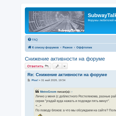
SubwayTalk
Форумы любителей м
FAQ
К списку форумов
Разное
Оффтопик
Снижение активности на форуме
Ответить
Re: Снижение активности на форуме
С
Plus!
»
31 май 2026, 19:54
о
о
б
MetroGnom
писал(а):
↑
щ
е
Лично у меня (с доблестного Ростелекома, разные ра
н
серии "угадай куда нажать и подожди пять минут".
и
е
<...>
По поводу блоков: а что мы обсуждаем на сайте? Пол