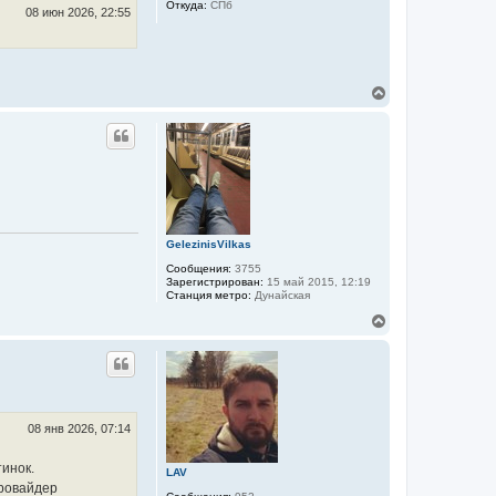
Откуда:
СПб
с
08 июн 2026, 22:55
я
к
н
а
ч
В
а
е
л
р
у
н
у
т
ь
с
я
к
GelezinisVilkas
н
а
Сообщения:
3755
ч
Зарегистрирован:
15 май 2015, 12:19
а
Станция метро:
Дунайская
л
В
у
е
р
н
у
т
ь
с
08 янв 2026, 07:14
я
к
тинок.
LAV
н
провайдер
а