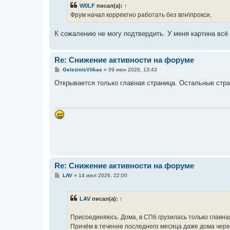
б
W0LF
писал(а):
↑
щ
е
Фрум начал корректно работать без впн\прокси.
н
и
е
К сожалению не могу подтвердить. У меня картина всё
Re: Снижение активности на форуме
С
GelezinisVilkas
»
09 июн 2026, 13:43
о
о
Открывается только главная страница. Остальные стра
б
щ
е
н
и
е
Re: Снижение активности на форуме
С
LAV
»
14 июл 2026, 22:00
о
о
б
LAV
писал(а):
↑
щ
е
н
Присоединяюсь. Дома, в СПб грузилась только главная 
и
е
Причём в течение последнего месяца даже дома через