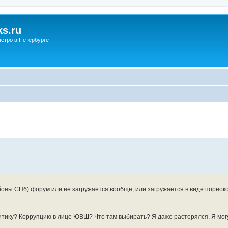
s.ru
етро в Петербурге
йоны СПб) форум или не загружается вообще, или загружается в виде порнок
итику? Коррупцию в лице ЮВШ? Что там выбирать? Я даже растерялся. Я могу