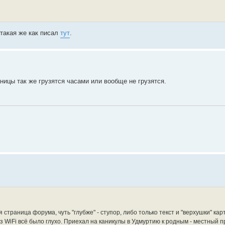
 такая же как писал
тут
.
ницы так же грузятся часами или вообще не грузятся.
страница форума, чуть "глубже" - ступор, либо только текст и "верхушки" кар
 WiFi всё было глухо. Приехал на каникулы в Удмуртию к родным - местный 