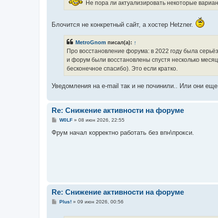
Не пора ли актуализировать некоторые вариа
Блочится не конкретный сайт, а хостер Hetzner.
MetroGnom
писал(а):
↑
Про восстановление форума: в 2022 году была серьёз
и форум были восстановлены спустя несколько месяце
бесконечное спасибо). Это если кратко.
Уведомления на e-mail так и не починили.. Или они ещ
Re: Снижение активности на форуме
С
W0LF
»
08 июн 2026, 22:55
о
о
Фрум начал корректно работать без впн\прокси.
б
щ
е
н
и
е
Re: Снижение активности на форуме
С
Plus!
»
09 июн 2026, 00:56
о
о