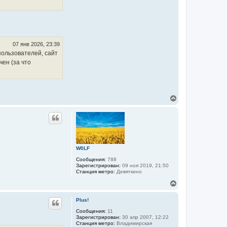
07 янв 2026, 23:39
пользователей, сайт
ен (за что
В
е
р
н
у
т
ь
с
W0LF
я
Сообщения:
788
к
Зарегистрирован:
09 ноя 2019, 21:50
н
Станция метро:
Девяткино
а
ч
В
а
е
л
р
Plus!
у
н
у
Сообщения:
11
Зарегистрирован:
30 апр 2007, 12:22
т
Станция метро:
Владимирская
ь