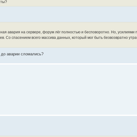
нты?
ная авария на сервере, форум лёг полностью и бесповоротно. Но, усилиями 
в. Со спасением всего массива данных, который мог быть безвозвратно утрач
е до аварии сломались?