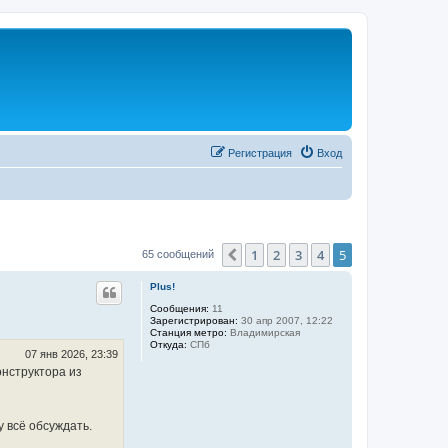
Регистрация
Вход
1
2
3
4
5
Пред.
65 сообщений
Plus!
Сообщения:
11
Зарегистрирован:
30 апр 2007, 12:22
Станция метро:
Владимирская
Откуда:
СПб
07 янв 2026, 23:39
онструктора из
 всё обсуждать.