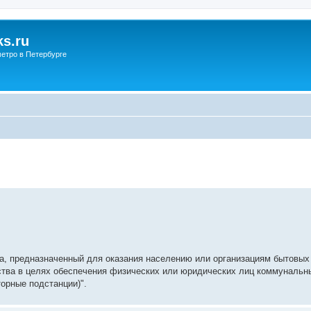
s.ru
етро в Петербурге
ва, предназначенный для оказания населению или организациям бытовых
ства в целях обеспечения физических или юридических лиц коммунальн
орные подстанции)".