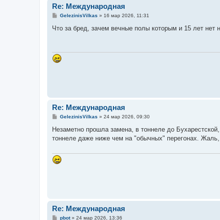
Re: Международная
С
GelezinisVilkas
»
16 мар 2026, 11:31
о
о
Что за бред, зачем вечные полы которым и 15 лет нет
б
щ
е
н
и
е
Re: Международная
С
GelezinisVilkas
»
24 мар 2026, 09:30
о
о
Незаметно прошла замена, в тоннеле до Бухарестской,
б
тоннеле даже ниже чем на "обычных" перегонах. Жаль, 
щ
е
н
и
е
Re: Международная
С
pbot
»
24 мар 2026, 13:36