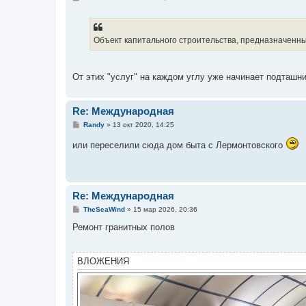
о
о
б
щ
е
Объект капитального строительства, предназначенны
н
и
е
От этих "услуг" на каждом углу уже начинает подташн
Re: Международная
С
Randy
»
13 окт 2020, 14:25
о
о
или переселили сюда дом быта с Лермонтовского
б
щ
е
н
и
е
Re: Международная
С
TheSeaWind
»
15 мар 2026, 20:36
о
о
Ремонт гранитных полов
б
щ
е
н
ВЛОЖЕНИЯ
и
е