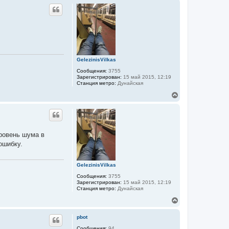
р
н
у
т
ь
с
я
к
GelezinisVilkas
н
а
Сообщения:
3755
ч
Зарегистрирован:
15 май 2015, 12:19
а
Станция метро:
Дунайская
л
В
у
е
р
н
у
т
уровень шума в
ь
ошибку.
с
я
к
GelezinisVilkas
н
а
Сообщения:
3755
ч
Зарегистрирован:
15 май 2015, 12:19
а
Станция метро:
Дунайская
л
В
у
е
р
pbot
н
у
Сообщения:
94