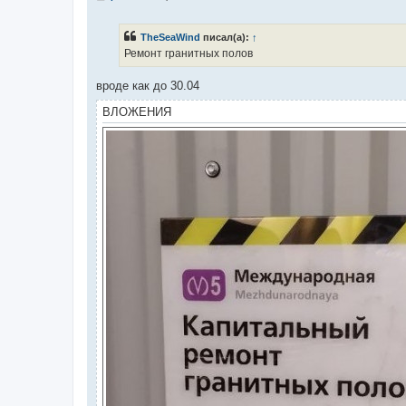
о
о
б
TheSeaWind
писал(а):
↑
щ
е
Ремонт гранитных полов
н
и
е
вроде как до 30.04
ВЛОЖЕНИЯ