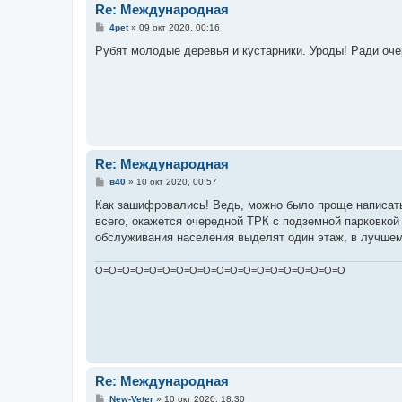
Re: Международная
С
4pet
»
09 окт 2020, 00:16
о
о
Рубят молодые деревья и кустарники. Уроды! Ради оче
б
щ
е
н
и
е
Re: Международная
С
в40
»
10 окт 2020, 00:57
о
о
Как зашифровались! Ведь, можно было проще написать -
б
всего, окажется очередной ТРК с подземной парковкой 
щ
е
обслуживания населения выделят один этаж, в лучшем
н
и
е
О=О=О=О=О=О=О=О=О=О=О=О=О=О=О=О=О=О=О
Re: Международная
С
New-Veter
»
10 окт 2020, 18:30