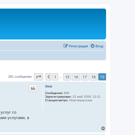
Регистрация
Вход
Страница
19
из
19
1
15
16
17
18
19
Пред.
281 сообщение
…
Gleb
Сообщения:
898
Зарегистрирован:
22 май 2006, 23:11
Станция метро:
Новочеркасская
 услуг со
ыми услугами, в
В
е