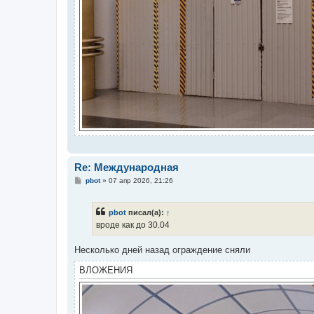
Re: Международная
С
pbot
»
07 апр 2026, 21:26
о
о
б
pbot
писал(а):
↑
щ
е
вроде как до 30.04
н
и
е
Несколько дней назад ограждение сняли
ВЛОЖЕНИЯ