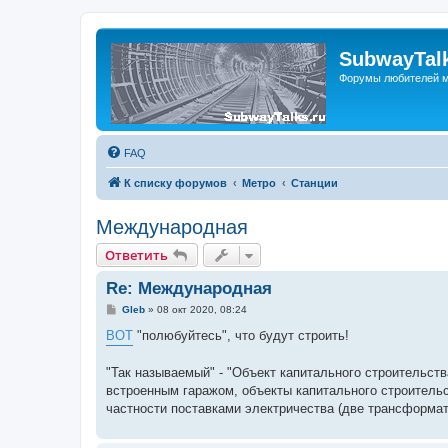
SubwayTalk
Форумы любителей м
FAQ
К списку форумов
Метро
Станции
Международная
Ответить
Re: Международная
С
Gleb
»
08 окт 2020, 08:24
о
о
ВОТ
"полюбуйтесь", что будут строить!
б
щ
е
"Так называемый" - "Объект капитального строительст
н
встроенным гаражом, объекты капитального строитель
и
е
частности поставками электричества (две трансформат