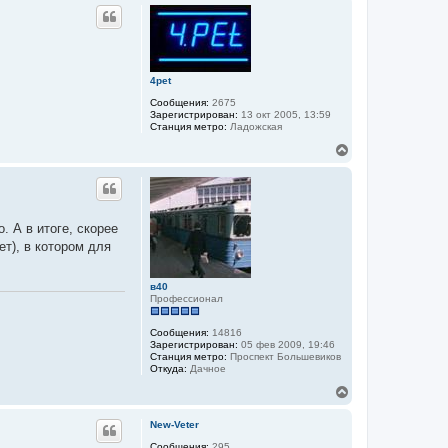
р
н
у
т
ь
с
4pet
я
к
Сообщения:
2675
Зарегистрирован:
13 окт 2005, 13:59
н
Станция метро:
Ладожская
а
ч
В
а
е
л
р
у
н
у
т
. А в итоге, скорее
ь
ет), в котором для
с
я
к
в40
н
Профессионал
а
ч
а
Сообщения:
14816
л
Зарегистрирован:
05 фев 2009, 19:46
Станция метро:
Проспект Большевиков
у
Откуда:
Дачное
В
е
р
New-Veter
н
у
Сообщения:
295