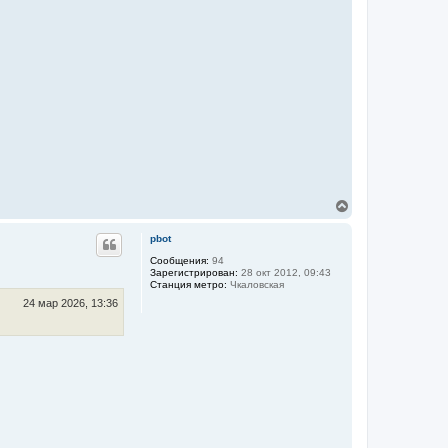
В
е
р
pbot
н
у
Сообщения:
94
Зарегистрирован:
28 окт 2012, 09:43
т
Станция метро:
Чкаловская
ь
с
24 мар 2026, 13:36
я
к
н
а
ч
а
л
у