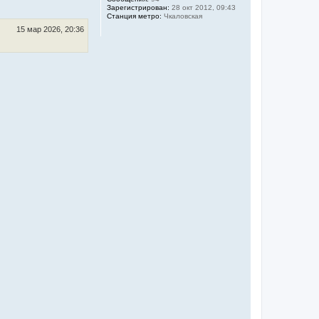
Зарегистрирован:
28 окт 2012, 09:43
т
Станция метро:
Чкаловская
ь
с
15 мар 2026, 20:36
я
к
н
а
ч
а
л
у