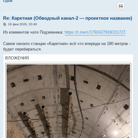
Cypok
Re: Каретная (Обводный канал-2 — проектное название)
С
19 фев 2026, 20:46
о
о
Из комментов чате Подземника:
https://t.me/c/1792427918/211727
.
б
щ
е
Самое начало станции «Каретная» всё что впереди на 180 метров -
н
будет перебираться.
и
е
ВЛОЖЕНИЯ