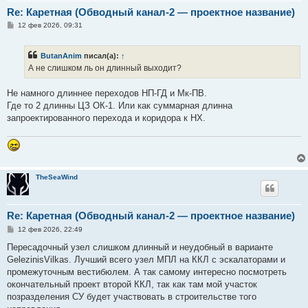
Re: Каретная (Обводный канал-2 — проектное название)
С
12 фев 2026, 09:31
о
о
б
ButanAnim
писал(а):
↑
щ
е
А не слишком ль он длинный выходит?
н
и
е
Не намного длиннее переходов НП-ГД и Мк-ПВ.
Где то 2 длинны ЦЗ ОК-1. Или как суммарная длинна
запроектированного перехода и коридора к НХ.
TheSeaWind
Re: Каретная (Обводный канал-2 — проектное название)
С
12 фев 2026, 22:49
о
о
Пересадочный узел слишком длинный и неудобный в варианте
б
GelezinisVilkas. Лучший всего узел МПЛ на ККЛ с эскалаторами и
щ
е
промежуточным вестибюлем. А так самому интересно посмотреть
н
окончательный проект второй ККЛ, так как там мой участок
и
е
позразделения СУ будет участвовать в строительстве того