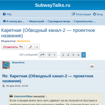
SubwayTalks.ru
FAQ
Регистрация
Вход
К списку форумов
Метрострой
Строящееся метро
Строительство и проектирование
Каретная (Обводный канал-2 — проектное
название)
Модератор:
Nomernoy
Ответить
Страница
7
из
7
1
3
4
5
6
7
Пред.
105 сообщений
…
ButanAnim
Re: Каретная (Обводный канал-2 — проектное
название)
С
09 фев 2026, 23:05
о
о
б
GelezinisVilkas
писал(а):
↑
щ
е
Если станцию всего чуть чуть сдвинут на юг, получится быстрая и
н
удобная пересадка без коридора змейки. Да станция будет чуть в