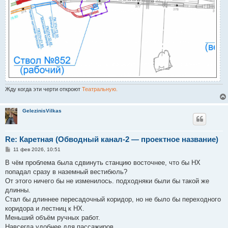
Жду когда эти черти откроют
Театральную.
GelezinisVilkas
Re: Каретная (Обводный канал-2 — проектное название)
С
11 фев 2026, 10:51
о
о
В чём проблема была сдвинуть станцию восточнее, что бы НХ
б
попадал сразу в наземный вестибюль?
щ
е
От этого ничего бы не изменилось. подходняки были бы такой же
н
длинны.
и
е
Стал бы длиннее пересадочный коридор, но не было бы переходного
коридора и лестниц к НХ.
Меньший объём ручных работ.
Навсегда удобнее для пассажиров.