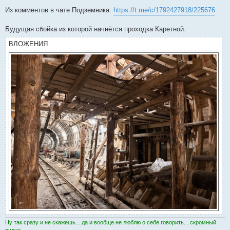
о
о
Из комментов в чате Подземника:
https://t.me/c/1792427918/225676
.
б
щ
е
Будущая сбойка из которой начнётся проходка Каретной.
н
и
ВЛОЖЕНИЯ
е
Ну так сразу и не скажешь... да и вообще не люблю о себе говорить... скромный
видно...