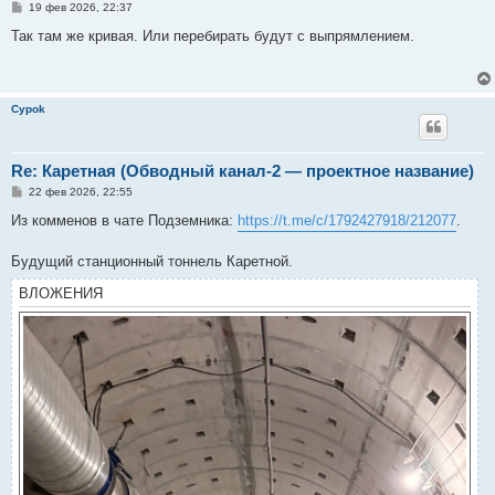
С
19 фев 2026, 22:37
о
о
Так там же кривая. Или перебирать будут с выпрямлением.
б
щ
е
н
и
Cypok
е
Re: Каретная (Обводный канал-2 — проектное название)
С
22 фев 2026, 22:55
о
о
Из комменов в чате Подземника:
https://t.me/c/1792427918/212077
.
б
щ
е
Будущий станционный тоннель Каретной.
н
и
ВЛОЖЕНИЯ
е