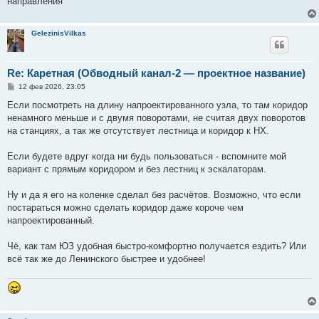
направления
GelezinisVilkas
Re: Каретная (Обводный канал-2 — проектное название)
С
12 фев 2026, 23:05
о
о
Если посмотреть на длину напроектированного узла, то там коридор
б
ненамного меньше и с двумя поворотами, не считая двух поворотов
щ
е
на станциях, а так же отсутствует лестница и коридор к НХ.
н
и
е
Если будете вдруг когда ни будь пользоваться - вспомните мой
вариант с прямым коридором и без лестниц к эскалаторам.
Ну и да я его на коленке сделал без расчётов. Возможно, что если
постараться можно сделать коридор даже короче чем
напроектированный.
Чё, как там ЮЗ удобная быстро-комфортно получается ездить? Или
всё так же до Ленинского быстрее и удобнее!