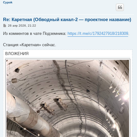
Cypok
Re: Каретная (Обводный канал-2 — проектное название)
С
26 апр 2026, 21:22
о
о
Из комментов в чате Подземника:
https://t.me/c/1792427918/218309
.
б
щ
е
Станция «Каретная» сейчас.
н
и
ВЛОЖЕНИЯ
е