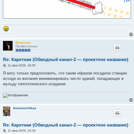
Nomernoy
Профессионал
Re: Каретная (Обводный канал-2 — проектное название)
С
11 фев 2026, 18:55
о
о
Я могу только предположить, что таким образом посадили станцию
б
исходя из желания минимизировать число зданий, попадающих в
щ
е
мульду гипотетического оседания.
н
и
е
GelezinisVilkas
Re: Каретная (Обводный канал-2 — проектное название)
С
11 фев 2026, 23:29
о