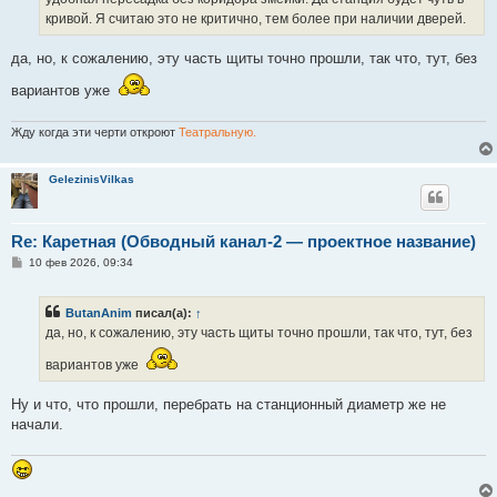
и
е
кривой. Я считаю это не критично, тем более при наличии дверей.
да, но, к сожалению, эту часть щиты точно прошли, так что, тут, без
вариантов уже
Жду когда эти черти откроют
Театральную.
GelezinisVilkas
Re: Каретная (Обводный канал-2 — проектное название)
С
10 фев 2026, 09:34
о
о
б
ButanAnim
писал(а):
↑
щ
е
да, но, к сожалению, эту часть щиты точно прошли, так что, тут, без
н
и
вариантов уже
е
Ну и что, что прошли, перебрать на станционный диаметр же не
начали.