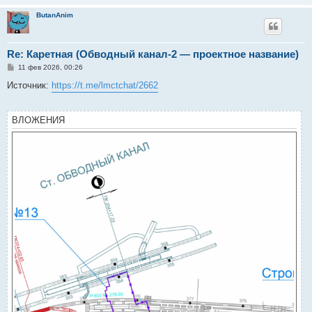
ButanAnim
Re: Каретная (Обводный канал-2 — проектное название)
С
11 фев 2026, 00:26
о
о
Источник:
https://t.me/lmctchat/2662
б
щ
е
н
ВЛОЖЕНИЯ
и
е