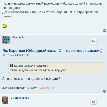
о
Не, при предлагаемом мной размещении больше зданий в проекцию
б
не попадает.
щ
е
Даже наоборот меньше, за счёт размещения НХ внутри проекции
н
линии.
и
е
ButanAnim
Re: Каретная (Обводный канал-2 — проектное название)
С
12 фев 2026, 08:26
о
о
б
GelezinisVilkas
писал(а):
↑
щ
е
Стал бы длиннее пересадочный коридор
н
и
е
А не слишком ль он длинный выходит?
Жду когда эти черти откроют
Театральную.
GelezinisVilkas