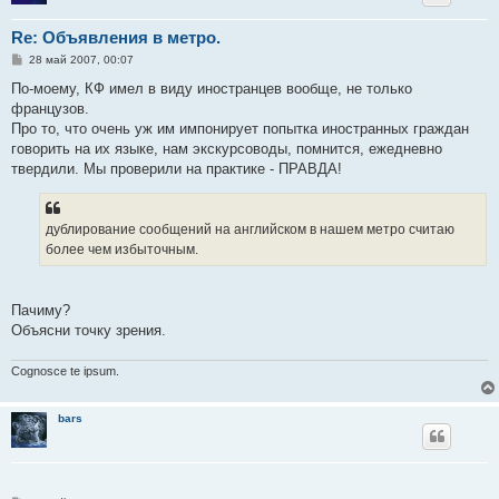
Re: Объявления в метро.
С
28 май 2007, 00:07
о
о
По-моему, КФ имел в виду иностранцев вообще, не только
б
французов.
щ
е
Про то, что очень уж им импонирует попытка иностранных граждан
н
говорить на их языке, нам экскурсоводы, помнится, ежедневно
и
е
твердили. Мы проверили на практике - ПРАВДА!
дублирование сообщений на английском в нашем метро считаю
более чем избыточным.
Пачиму?
Объясни точку зрения.
Cognosce te ipsum.
bars