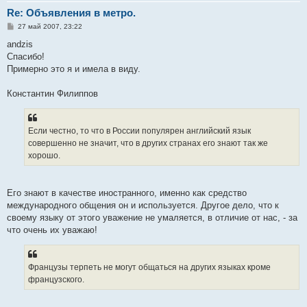
Re: Объявления в метро.
С
27 май 2007, 23:22
о
о
andzis
б
Спасибо!
щ
е
Примерно это я и имела в виду.
н
и
е
Константин Филиппов
Если честно, то что в России популярен английский язык
совершенно не значит, что в других странах его знают так же
хорошо.
Его знают в качестве иностранного, именно как средство
международного общения он и используется. Другое дело, что к
своему языку от этого уважение не умаляется, в отличие от нас, - за
что очень их уважаю!
Французы терпеть не могут общаться на других языках кроме
французского.