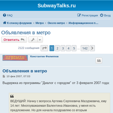
SubwayTalks.ru
FAQ
Регистрация
Вход
К списку форумов
Метро
Около метро
Информационное пространство и дизайн
Объявления в метро
Ответить
Страница
1
из
142
1
2
3
4
5
142
След.
2122 сообщения
…
Константин Филиппов
Объявления в метро
С
10 фев 2007, 07:03
о
о
Выдержка из программы "Диалог с городом" от 3 февраля 2007 года:
б
щ
е
н
и
е
ВЕДУЩИЙ: Начну с вопроса Артема Сергеевича Мазуркевича, ему
14 лет: Многоуважаемая Валентина Ивановна, у меня есть
предложение. Но для начала поздравляю со вторым