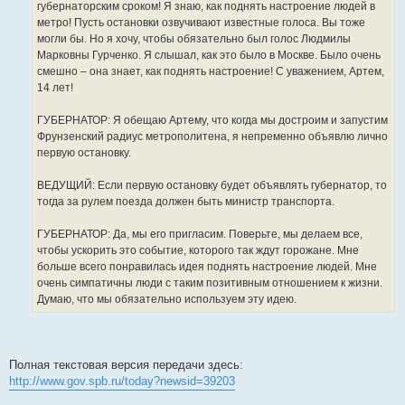
губернаторским сроком! Я знаю, как поднять настроение людей в
метро! Пусть остановки озвучивают известные голоса. Вы тоже
могли бы. Но я хочу, чтобы обязательно был голос Людмилы
Марковны Гурченко. Я слышал, как это было в Москве. Было очень
смешно – она знает, как поднять настроение! С уважением, Артем,
14 лет!
ГУБЕРНАТОР: Я обещаю Артему, что когда мы достроим и запустим
Фрунзенский радиус метрополитена, я непременно объявлю лично
первую остановку.
ВЕДУЩИЙ: Если первую остановку будет объявлять губернатор, то
тогда за рулем поезда должен быть министр транспорта.
ГУБЕРНАТОР: Да, мы его пригласим. Поверьте, мы делаем все,
чтобы ускорить это событие, которого так ждут горожане. Мне
больше всего понравилась идея поднять настроение людей. Мне
очень симпатичны люди с таким позитивным отношением к жизни.
Думаю, что мы обязательно используем эту идею.
Полная текстовая версия передачи здесь:
http://www.gov.spb.ru/today?newsid=39203