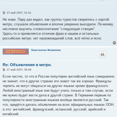
С
27 май 2007, 01:41
о
о
Не знаю. Пару раз видел, как группы туристов сверялись с картой
б
метро, слушали объявления и вполне уверенно выходили. По-моему,
щ
е
несложно выучить словосочетание "следующая станция".
н
Здесь-то и проявляется отличие фраз в нашем и остальных
и
е
российских метро. нет нагромождений слов, всё чётко и ясно.
Константин Филиппов
Re: Объявления в метро.
С
27 май 2007, 06:48
о
о
Если честно, то что в России популярен английский язык совершенно
б
не значит, что в других странах его знают так же хорошо. Французы
щ
е
терпеть не могут общаться на других языках кроме французского.
н
Любой иностранный язык они будут учить только в том случае, если
и
е
им нужно будет вести дела в другой стране. В Германии первым по
популярности иностранным языком вообще является русский. Так
что, придётся делать объявления на всех официальных языках ООН,
а это: английский, французский, испанский, русский, арабский и
китайский.