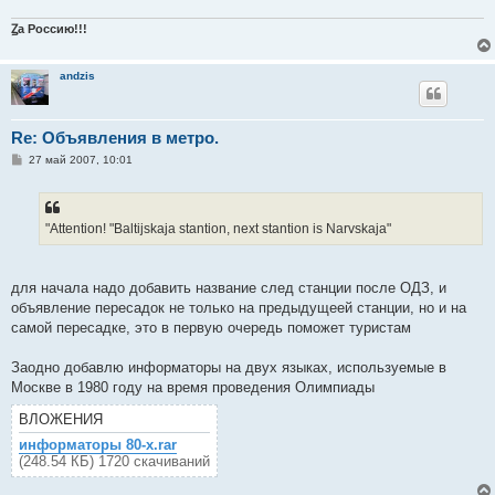
Ꙁа Россию!!!
andzis
Re: Объявления в метро.
С
27 май 2007, 10:01
о
о
б
щ
е
"Attention! "Baltijskaja stantion, next stantion is Narvskaja"
н
и
е
для начала надо добавить название след станции после ОДЗ, и
объявление пересадок не только на предыдущеей станции, но и на
самой пересадке, это в первую очередь поможет туристам
Заодно добавлю информаторы на двух языках, используемые в
Москве в 1980 году на время проведения Олимпиады
ВЛОЖЕНИЯ
информаторы 80-х.rar
(248.54 КБ) 1720 скачиваний