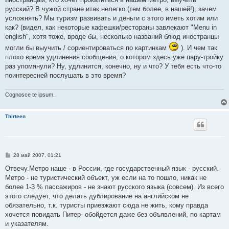
русский? В чужой стране итак нелегко (тем более, в нашей!), зачем
усложнять? Мы туризм развивать и деньги с этого иметь хотим или
как? (видел, как некоторые кафешки/рестораны завлекают "Menu in
english", хотя тоже, вроде бы, несколько названий блюд иностранцы
могли бы выучить / сориентироваться по картинкам
). И чем так
плохо время удлинения сообщения, о котором здесь уже пару-тройку
раз упомянули? Ну, удлинится, конечно, ну и что? У тебя есть что-то
поинтересней послушать в это время?
Cognosce te ipsum.
Thirteen
С
28 май 2007, 01:21
о
о
Отвечу.Метро наше - в России, где государственный язык - русский.
б
Метро - не туристический объект, уж если на то пошло, никак не
щ
е
более 1-3 % пассажиров - не знают русского языка (совсем). Из всего
н
этого следует, что делать дублирование на английском не
и
е
обязательно, т.к. туристы приезжают сюда не жить, кому правда
хочется повидать Питер- обойдется даже без объявлений, по картам
и указателям.