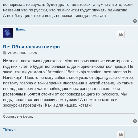
о
во-первых это звучать будет долго, во-вторых, а нужно ли это, если
б
названия что по русски, что по англиски будут звучать одинаково.
щ
е
А вот бегущие строки вещь полезная, иногда помагает.
н
и
е
Елена
Re: Объявления в метро.
С
26 май 2007, 23:25
о
о
Не знаю, насколько одинаково...Можно произношение симитировать
б
под них - легче будет вопринимать, да и ориентироваться проще. Не
щ
е
знаю, так ли уж долго "Attention! "Baltijskaja stantion, next stantion is
н
Narvskaja". Просто не могу забыть свой ужас от французского метро,
и
е
поэтому говорю с точки зрения иностранца в чужой стране, но также
последнее время часто наблюдаю иностранцев в нашем - они
растеряны и боятся отойти от сопровождающего их русского. Мы
ведь, вроде, активно развиваем туризм! А по метро можно и
экскурсии проводить! Как и для наших, кстати!
Cognosce te ipsum.
Thirteen