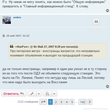
P.s. Ну никак не могу понять, как можно было "Общую информацию"
превратить в "Главный информационный стенд". К слову.
andzis
С
28 май 2007, 01:22
о
о
б
-=StarFox=- @ Вс Май 27, 2007 8:29 pm писал(а):
щ
е
Про питерское метро - иностранцы жалуются, что неправильно
н
понимают объявление и выходят на предыдущей станции.
и
е
да не только иностранцы, например я один раз уехал не в ту сторону
из-за того что после ОДЗ не объявили следующую станцию. Это
было на Пл. Ленина. Понял что нетуда еду лишь на Лесной, потому
что мне надо было выходить на Восстания
Ответить
Страница
1
из
142
1
2
3
4
5
142
След.
2122 сообщения
…