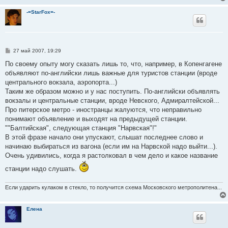
-=StarFox=-
С
27 май 2007, 19:29
о
о
По своему опыту могу сказать лишь то, что, например, в Копенгагене
б
объявляют по-английски лишь важные для туристов станции (вроде
щ
е
центрального вокзала, аэропорта...)
н
Таким же образом можно и у нас поступить. По-английски объявлять
и
е
вокзалы и центральные станции, вроде Невского, Адмиралтейской...
Про питерское метро - иностранцы жалуются, что неправильно
понимают объявление и выходят на предыдущей станции.
""Балтийская", следующая станция "Нарвская"!"
В этой фразе начало они упускают, слышат последнее слово и
начинаю выбираться из вагона (если им на Нарвской надо выйти...).
Очень удивились, когда я растолковал в чем дело и какое название
станции надо слушать.
Если ударить кулаком в стекло, то получится схема Московского метрополитена...
Елена