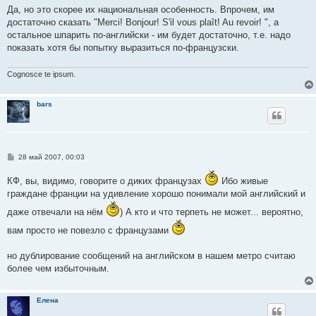
Да, но это скорее их национальная особенность. Впрочем, им
достаточно сказать "Merci! Bonjour! S'il vous plaît! Au revoir! ", а
остальное шпарить по-английски - им будет достаточно, т.е. надо
показать хотя бы попытку выразиться по-французски.
Cognosce te ipsum.
bars
С
28 май 2007, 00:03
о
о
КФ, вы, видимо, говорите о диких французах
Ибо живые
б
щ
граждане франции на удивление хорошо понимали мой английский и
е
н
даже отвечали на нём
) А кто и что терпеть не может... вероятно,
и
е
вам просто не повезло с французами
но дублирование сообщений на английском в нашем метро считаю
более чем избыточным.
Елена