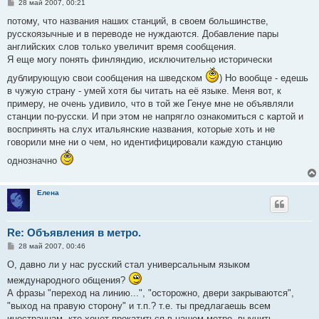
С
28 май 2007, 00:21
о
о
потому, что названия наших станций, в своем большинстве,
б
русскоязычные и в переводе не нуждаются. Добавление пары
щ
е
английских слов только увеличит время сообщения.
н
Я еще могу понять финляндию, исключительно исторически
и
е
дублирующую свои сообщения на шведском
) Но вообще - едешь
в чужую страну - умей хотя бы читать на её языке. Меня вот, к
примеру, не очень удивило, что в той же Генуе мне не объявляли
станции по-русски. И при этом не напрягло ознакомиться с картой и
воспринять на слух итальянские названия, которые хоть и не
говорили мне ни о чем, но идентифицировали каждую станцию
однозначно
Елена
Re: Объявления в метро.
С
28 май 2007, 00:46
о
о
О, давно ли у нас русский стал универсальным языком
б
международного общения?
щ
е
А фразы "переход на линию...", "осторожно, двери закрываются",
н
"выход на правую сторону" и т.п.? т.е. ты предлагаешь всем
и
е
иностранцам, кто хочет прокатиться в нашем метро, выучить