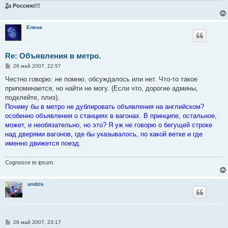
Ꙁа Россию!!!
Елена
Re: Объявления в метро.
С
26 май 2007, 22:57
о
о
Честно говорю: не помню, обсуждалось или нет. Что-то такое
б
припоминается, но найти не могу. (Если что, дорогие админы,
щ
е
подклейте, плиз).
н
Почему бы в метро не дублировать объявления на английском?
и
е
особенно объявления о станциях в вагонах. В принципе, остальное,
может, и необязательно, но это? Я уж не говорю о бегущей строке
над дверями вагонов, где бы указывалось, по какой ветке и где
именно движется поезд.
Cognosce te ipsum.
andzis
С
26 май 2007, 23:17
о