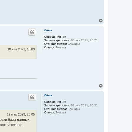
В
е
р
Лёша
н
у
Сообщения:
39
Зарегистрирован:
08 янв 2021, 20:21
т
Станция метро:
Шушары
ь
Откуда:
Москва
с
10 янв 2021, 18:03
я
к
н
а
ч
а
л
у
В
е
р
Лёша
н
у
Сообщения:
39
Зарегистрирован:
08 янв 2021, 20:21
т
Станция метро:
Шушары
ь
Откуда:
Москва
с
19 мар 2023, 23:05
я
чески база данных
к
рывать важные
н
а