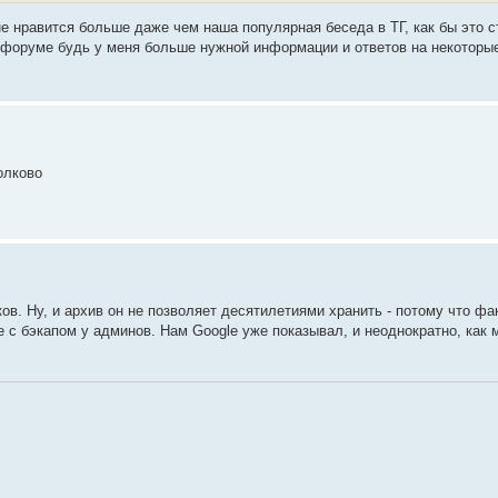
е нравится больше даже чем наша популярная беседа в ТГ, как бы это с
а форуме будь у меня больше нужной информации и ответов на некотор
олково
в. Ну, и архив он не позволяет десятилетиями хранить - потому что фа
е с бэкапом у админов. Нам Google уже показывал, и неоднократно, как