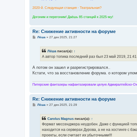
2020-й. Следующая станция - Театральная?
Догоним и перегоним! Даёшь 85 станций к 2025-му!
Re: Снижение активности на форуме
С
Лёша
»
27 дек 2025, 21:27
о
о
б
Лёша
писал(а):
↑
щ
е
А автор топика последний раз был 23 май 2019, 21:41
н
и
е
А потом он зашел и разрегистрировался..
Кстати, что за восстановление форума. о котором упом
Питерские фантазеры нафантазировали целую Адмиралтейско-Охт
Re: Снижение активности на форуме
С
Лёша
»
27 дек 2025, 21:29
о
о
б
Carolus Magnus
писал(а):
↑
щ
е
Формат мессенджера неудобен. Даже с функцией топик
н
находится на серверах Дурова, а не на хостинге с бэ
и
е
проекты, если считает их убыточными!!!