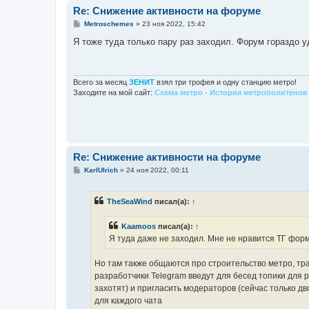
Re: Снижение активности на форуме
С
Metroschemes
»
23 ноя 2022, 15:42
о
о
Я тоже туда только пару раз заходил. Форум гораздо у
б
щ
е
н
и
Всего за месяц
ЗЕНИТ
взял три трофея и одну станцию метро!
е
Заходите на мой сайт:
Схема метро - История метрополитенов 
Re: Снижение активности на форуме
С
KarlUlrich
»
24 ноя 2022, 00:11
о
о
б
TheSeaWind
писал(а):
↑
щ
е
н
Kaamoos
писал(а):
↑
и
е
Я туда даже не заходил. Мне не нравится ТГ форм
Но там также общаются про строительство метро, тра
разработчики Telegram введут для бесед топики для 
захотят) и пригласить модераторов (сейчас только д
для каждого чата