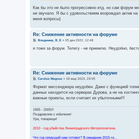
Как бы это не было прогрессивно итд. но сам форум мн
не звучало. Я бы с удовольствием возрождал актив н
меня вопросы)
Re: Снижение активности на форуме
С
Владимир_В_Е
»
05 дек 2022, 12:48
о
о
я тоже за форум. Телегу - не приемлю. Неудобно, бест
б
щ
е
н
и
е
Re: Снижение активности на форуме
С
Carolus Magnus
»
19 мар 2023, 23:05
о
о
Формат мессенджера неудобен. Даже с функцией топико
б
данных находится на серверах Дурова, а не на хостинг
щ
е
важные проекты, если считает их убыточными!!!
н
и
е
1955 - 2005!!!
Поздравляю с юбилеем!
Ура, товарищи!
2010 - год убийства Ленинградского Метрополитена.
Что год грядущий нам готовит? В ожидании 2015-го...