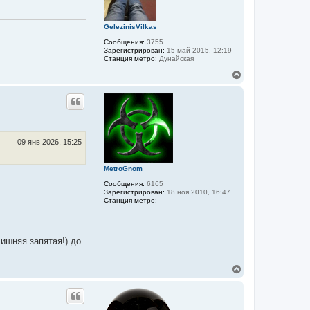
я
к
GelezinisVilkas
н
а
Сообщения:
3755
ч
Зарегистрирован:
15 май 2015, 12:19
а
Станция метро:
Дунайская
л
В
у
е
р
н
у
т
ь
с
09 янв 2026, 15:25
я
к
MetroGnom
н
а
Сообщения:
6165
ч
Зарегистрирован:
18 ноя 2010, 16:47
а
Станция метро:
-------
л
у
ишняя запятая!) до
В
е
р
н
у