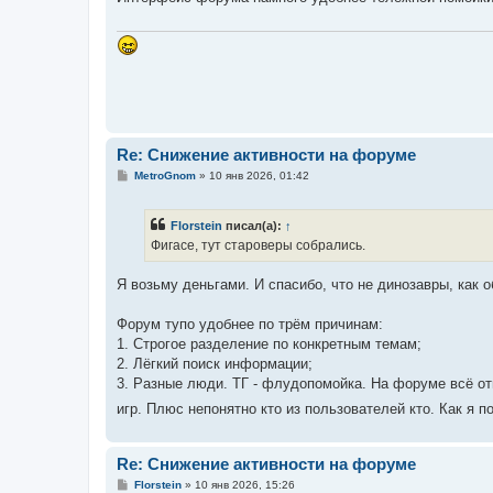
щ
е
н
и
е
Re: Снижение активности на форуме
С
MetroGnom
»
10 янв 2026, 01:42
о
о
б
Florstein
писал(а):
↑
щ
е
Фигасе, тут староверы собрались.
н
и
е
Я возьму деньгами. И спасибо, что не динозавры, как 
Форум тупо удобнее по трём причинам:
1. Строгое разделение по конкретным темам;
2. Лёгкий поиск информации;
3. Разные люди. ТГ - флудопомойка. На форуме всё отн
игр. Плюс непонятно кто из пользователей кто. Как я 
Re: Снижение активности на форуме
С
Florstein
»
10 янв 2026, 15:26