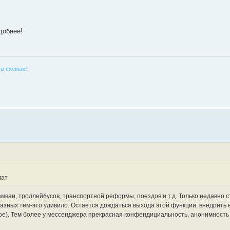
добнее!
в схемах!
ат.
мваи, троллейбусов, транспортной реформы, поездов и т.д. Только недавно с
разных тем-это удивило. Остается дождаться выхода этой функции, внедрить е
вое). Тем более у мессенджера прекрасная конфендициальность, анонимность 