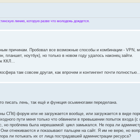
инскую линию, которую разве что молодежь дождется.
тным причинам. Пробовал все возможные способы и комбинации - VPN, м
н, планшет, ноутбук), но только в новом году удалось наконец зайти.
к ККЛ...
мосфера там совсем другая, как впрочем и контингент почти полностью..
-то писать лень, так ещё и функция осьминогами переделана.
оны СПб) форум или не загружается вообще, или загружается в виде пор
бходного пути меня только что обвинили в превышении попыток входа (с 
с, но проблема была нерешаемой: цикл замыкался. Не пора ли админист
 Они отнекиваются и показывают пальцем на сайт. Я им не верю, но воп
е пора ли потыкать их от лица пострадавшей администрации ресурса?