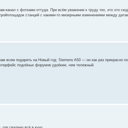
м-канал с фотками оттуда. При всём уважении к труду тех, кто это сюд
стройплощадок станций с какими-то мизерными изменениями между дата
 вам всем подарить на Новый год: Siemens A50 — он как раз прекрасно по
 интерфейс подобных форумов удобнее, чем тележный.
где свалено всё в кучу.