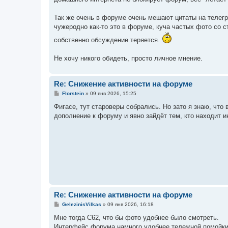
Так же очень в форуме очень мешают цитаты на телегра
чужеродно как-то это в форуме, куча частых фото со 
собственно обсуждение теряется.
Не хочу никого обидеть, просто личное мнение.
Re: Снижение активности на форуме
С
Florstein
»
09 янв 2026, 15:25
о
о
Фигасе, тут староверы собрались. Но зато я знаю, что
б
дополнение к форуму и явно зайдёт тем, кто находит
щ
е
н
и
е
Re: Снижение активности на форуме
С
GelezinisVilkas
»
09 янв 2026, 16:18
о
о
Мне тогда C62, что бы фото удобнее было смотреть.
б
Интерфейс форума намного удобнее тележной помойки, 