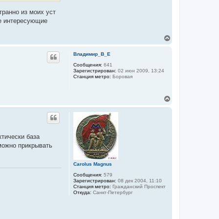
з
о
транно из моих уст
в
ые интересующие
а
т
е
В
л
е
я
M
р
Владимир_В_Е
e
н
t
у
Сообщения:
641
r
Зарегистрирован:
02 июн 2009, 13:24
т
o
Станция метро:
Боровая
ь
s
с
c
h
я
e
В
к
m
е
н
e
р
а
s
н
ч
у
а
т
л
ктически база
ь
у
 можно прикрывать
с
я
к
Carolus Magnus
н
а
Сообщения:
579
ч
Зарегистрирован:
08 дек 2004, 11:10
Станция метро:
Гражданский Проспект
а
Откуда:
Санкт-Петербург
л
у