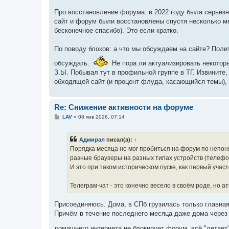
Про восстановление форума: в 2022 году была серьёзн
сайт и форум были восстановлены спустя несколько ме
бесконечное спасибо). Это если кратко.
По поводу блоков: а что мы обсуждаем на сайте? Пол
обсуждать.
Не пора ли актуализировать некотор
З.Ы. Побывал тут в профильной группе в ТГ. Извините
обходящей сайт (и процент флуда, касающийся темы), н
Re: Снижение активности на форуме
С
LAV
»
08 янв 2026, 07:14
о
о
б
Адмирал
писал(а):
↑
щ
е
Порядка месяца не мог пробиться на форум по непон
н
разные браузеры на разных типах устройств (телефон,
и
е
И это при таком историческом пуске, как первый участо
Телеграм-чат - это конечно весело в своём роде, но а
Присоединяюсь. Дома, в СПб грузилась только главная 
Причём в течение последнего месяца даже дома через 
домашнего интернета не блокирует форум, всё "летает