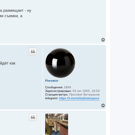
а размещает - ну
ми съемки, а
В
е
р
н
у
т
йдёт как
ь
с
я
к
Florstein
н
а
Сообщения:
2889
ч
Зарегистрирован:
03 окт 2005, 18:03
а
Станция метро:
Проспект Ветеранов
telegram:
https://t.me/wikiphotospace
л
у
В
е
р
н
у
т
ь
с