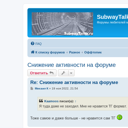
SubwayTalk
Форумы любителей м
FAQ
К списку форумов
Разное
Оффтопик
Снижение активности на форуме
Ответить
Re: Снижение активности на форуме
С
Михаил К
»
19 ноя 2022, 21:54
о
о
б
Kaamoos
писал(а):
↑
щ
е
Я туда даже не заходил. Мне не нравится ТГ формат.
н
и
е
Тоже самое и даже больше - не нравится сам ТГ