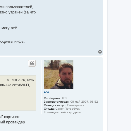
у
ями пользователей,
тно утрачен (за что
 могу всё
проценты инфы,
В
е
р
н
у
т
ь
с
01 янв 2026, 18:47
я
льные сети/Wi-Fi,
к
LAV
н
а
Сообщения:
952
ч
Зарегистрирован:
08 май 2007, 08:52
а
Станция метро:
Пионерская
л
Откуда:
Санкт-Петербург,
Комендантский аэродром
у
" картинок.
ный провайдер