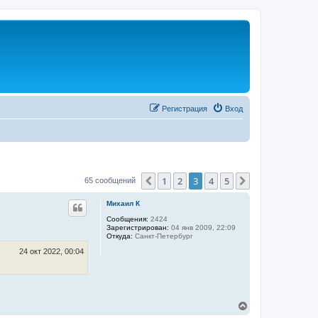
Регистрация
Вход
1
2
3
4
5
Пред.
След.
65 сообщений
Михаил К
Сообщения:
2424
Зарегистрирован:
04 янв 2009, 22:09
Откуда:
Санкт-Петербург
24 окт 2022, 00:04
В
е