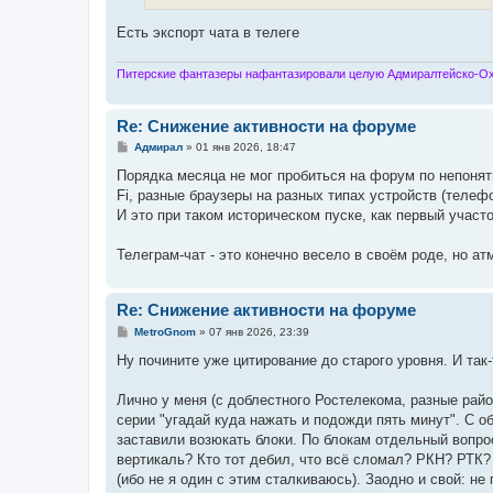
Есть экспорт чата в телеге
Питерские фантазеры нафантазировали целую Адмиралтейско-Охт
Re: Снижение активности на форуме
С
Адмирал
»
01 янв 2026, 18:47
о
о
Порядка месяца не мог пробиться на форум по непоня
б
Fi, разные браузеры на разных типах устройств (телефо
щ
е
И это при таком историческом пуске, как первый участо
н
и
е
Телеграм-чат - это конечно весело в своём роде, но ат
Re: Снижение активности на форуме
С
MetroGnom
»
07 янв 2026, 23:39
о
о
Ну почините уже цитирование до старого уровня. И так
б
щ
е
Лично у меня (с доблестного Ростелекома, разные рай
н
серии "угадай куда нажать и подожди пять минут". С о
и
е
заставили возюкать блоки. По блокам отдельный вопро
вертикаль? Кто тот дебил, что всё сломал? РКН? РТК?
(ибо не я один с этим сталкиваюсь). Заодно и свой: н