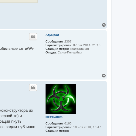
ч
а
л
у
В
е
р
Адмирал
н
у
Сообщения:
2307
Зарегистрирован:
07 окт 2014, 21:16
т
обильные сети/Wi-
Станция метро:
Театральная
ь
Откуда:
Санкт-Петербург
с
я
к
н
.
а
В
ч
е
а
р
л
н
у
у
т
ь
с
я
ноконструктора из
к
первой-то) и
MetroGnom
н
рации пнуть
а
Сообщения:
6165
ч
рос задам публично
Зарегистрирован:
18 ноя 2010, 16:47
а
Станция метро:
-------
л