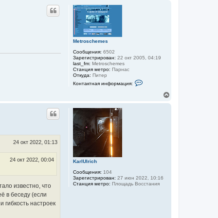
р
н
у
т
ь
с
Metroschemes
я
Сообщения:
6502
к
Зарегистрирован:
22 окт 2005, 04:19
н
last_fm:
Metroschemes
а
Станция метро:
Парнас
ч
Откуда:
Питер
а
К
Контактная информация:
л
о
н
у
В
т
е
а
р
к
н
т
у
н
а
т
я
ь
и
с
24 окт 2022, 01:13
н
я
ф
к
о
24 окт 2022, 00:04
KarlUlrich
н
р
м
а
Сообщения:
104
а
ч
Зарегистрирован:
27 июн 2022, 10:16
ц
а
Станция метро:
Площадь Восстания
тало известно, что
и
л
я
ё в беседу (если
у
п
и гибкость настроек
о
л
ь