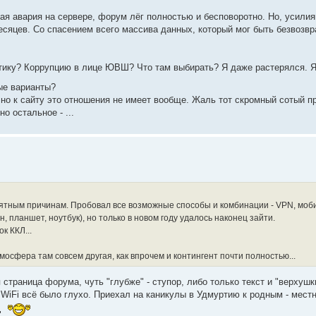
ая авария на сервере, форум лёг полностью и бесповоротно. Но, усили
сяцев. Со спасением всего массива данных, который мог быть безвозвра
итику? Коррупцию в лице ЮВШ? Что там выбирать? Я даже растерялся. Я
ые варианты?
, но к сайту это отношения не имеет вообще. Жаль тот скромный сотый 
о остальное - ...
ятным причинам. Пробовал все возможные способы и комбинации - VPN, моби
 планшет, ноутбук), но только в новом году удалось наконец зайти.
к ККЛ...
тмосфера там совсем другая, как впрочем и контингент почти полностью...
страница форума, чуть "глубже" - ступор, либо только текст и "верхушки
WiFi всё было глухо. Приехал на каникулы в Удмуртию к родным - мест
"