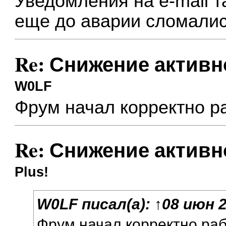
Уведомления на e-mail т
еще до аварии сломали
Re: Снижение активн
W0LF
Фрум начал корректно ра
Re: Снижение активн
Plus!
W0LF
писал(а):
↑
08 июн 2
Фрум начал корректно раб