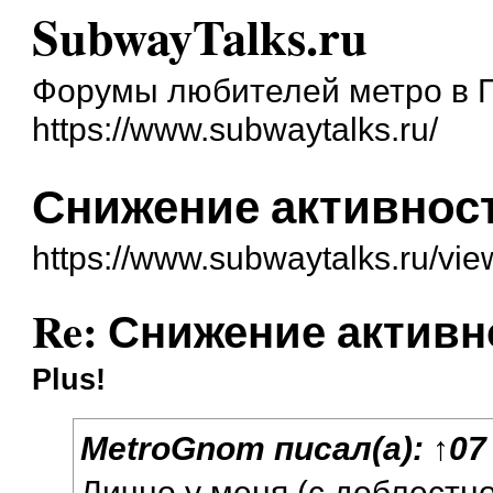
SubwayTalks.ru
Форумы любителей метро в 
https://www.subwaytalks.ru/
Снижение активнос
https://www.subwaytalks.ru/vi
Re: Снижение активн
Plus!
MetroGnom
писал(а):
↑
07
Лично у меня (с доблестн